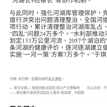
“河湖长+检察长”等协作机制。
与此同时，强化河湖库管理保护，
道行洪突出问题清理整治、全国河
项行动，累计清理整治河湖库乱占
“四乱”问题24万多个。“水利部推
划定133万公里河流、2057个湖泊的
条河湖的健康评价，逐河逐湖建立
实施‘一河一策’方案7万多个。”于
分類: 未分類。這篇內容的
永久連結
。
←
新华全媒+ | 制度创新试验田 新兴产业聚集地
乐以忘忧，不
——查包養天津自贸试验区九周年“结硕果”_中国网