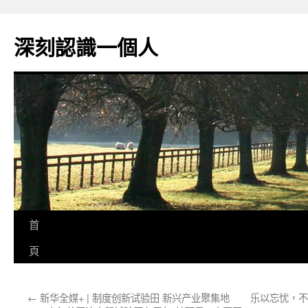
跳
至
深刻認識一個人
主
要
內
容
首
頁
←
新华全媒+ | 制度创新试验田 新兴产业聚集地
乐以忘忧，不