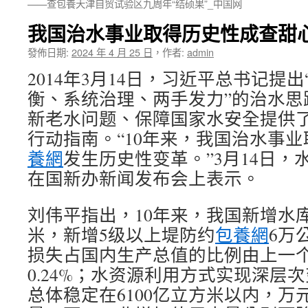
——查包養天津自贸试验区九周年“结硕果”_中国网
我国治水事业取得历史性成查甜
發佈日期:
2024 年 4 月 25 日
，
作者:
admin
2014年3月14日，习近平总书记提
衡、系统治理、两手发力”的治水思
新老水问题、保障国家水安全提供
行动指南。“10年来，我国治水事
養網
发生历史性变革。”3月14日
在国新办新闻发布会上表示。
刘伟平指出，10年来，我国新增水库
米，新增5级以上堤防约
包養網
6万
损失占国内生产总值的比例由上一个10
0.24%；水资源利用方式实现深层
总体稳定在6100亿立方米以内，万