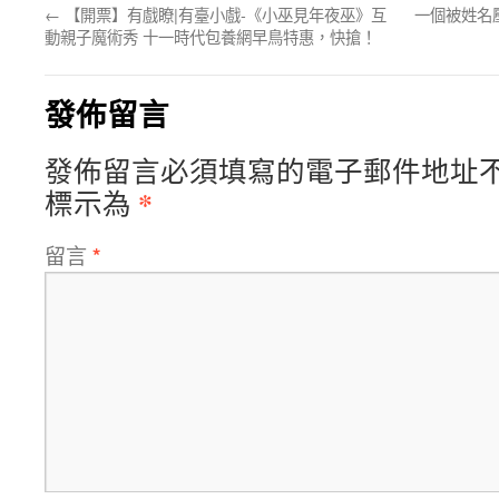
←
【開票】有戲瞭|有臺小戲-《小巫見年夜巫》互
一個被姓名
動親子魔術秀 十一時代包養網早鳥特惠，快搶！
發佈留言
發佈留言必須填寫的電子郵件地址
*
標示為
留言
*