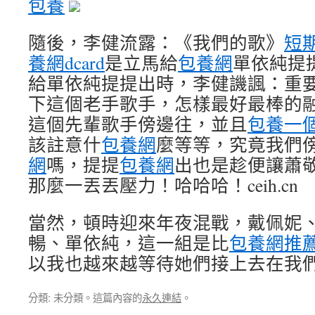
包養
隨後，李健流露：《我們的歌》
短
養網dcard
是立馬給
包養網
單依純提
給單依純提提出時，李健譏諷：重
下這個老手歌手，怎樣最好最棒的
這個先輩歌手傍邊往，並且
包養一
該註意什
包養網
麼等等，究竟我們
網
嗎，提提
包養網
出也是趁便讓蕭
那麼一丟丟壓力！哈哈哈！ceih.cn
當然，頓時迎來年夜混戰，戴佩妮
暢、單依純，這一組是比
包養網推
以我也越來越等待她們接上去在我
分類: 未分類。這篇內容的
永久連結
。