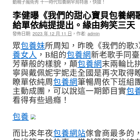
動親子魔術秀 十一時代包養網早鳥特惠，快搶！
李健曝《我們的甜心寶貝包養網
給單依純提提出。緣由夠笑三天
發佈日期:
2023 年 12 月 11 日
，
作者:
admin
眾
包養妹
所周知，昨晚《我們的歌
養女人
，B組的
包養網
新老歌手同臺
芳華般的樣貌，顛
包養網
末兩輪比
寧與戴佩妮宇妮走全國是再次取得
瞭單依純周
包養網
筆暢周依下班組
主動成團，可以說這一期節目實
包
看得有些過癮！
包養
而比來年夜
包養網站
傢會商最多的