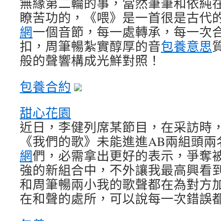
無緣第二輪的事，當然筆筆和依純
瞭苦功的，《喂》是一首很是古代
網
一個音節，每一處轉承，每一次
扣，周筆暢紮實醇厚的音
包養意思
般的聲響構成光鮮對照！
包養合約
甜心花園
近日，李健列席某節目，在采訪時
《我們的歌》未能進進AB兩組頭兩
網
們，必需拿出更好的表示，爭奪
強的新組合中，不外讓我最高興看
和周筆暢兩小我的歌聲都在為對方
在和聲的處所，可以說每一次錯誤