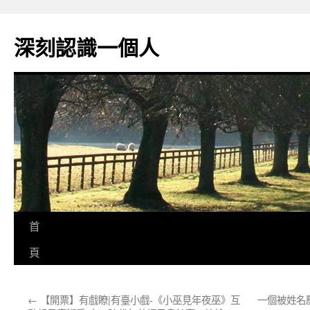
跳
至
深刻認識一個人
主
要
內
容
首
頁
←
【開票】有戲瞭|有臺小戲-《小巫見年夜巫》互
一個被姓名