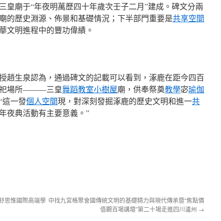
三皇廟于“年夜明萬歷四十年歲次壬子二月”建成。碑文分兩
廟的歷史淵源、佈景和基礎情況；下半部門重要是
共享空間
華文明進程中的豐功偉績。
授趙生泉認為，通過碑文的記載可以看到，涿鹿在距今四百
祀場所———三皇
舞蹈教室
小樹屋
廟，供奉祭奠
教學
宓
瑜伽
“這一發
個人空間
現，對深刻發掘涿鹿的歷史文明和進一
共
年夜典活動有主要意義。”
舒思惟國際高端學
中找九宮格聚會國傳統文明的基礎精力與現代傳承暨“焦點價
值觀百場講壇”第二十場走進四川瀘州
→