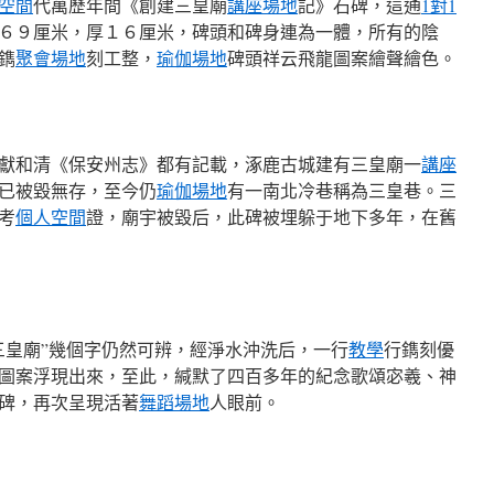
空間
代萬歷年間《創建三皇廟
講座場地
記》石碑，這通
1對1
６９厘米，厚１６厘米，碑頭和碑身連為一體，所有的陰
鐫
聚會場地
刻工整，
瑜伽場地
碑頭祥云飛龍圖案繪聲繪色。
獻和清《保安州志》都有記載，涿鹿古城建有三皇廟一
講座
已被毀無存，至今仍
瑜伽場地
有一南北冷巷稱為三皇巷。三
考
個人空間
證，廟宇被毀后，此碑被埋躲于地下多年，在舊
三皇廟”幾個字仍然可辨，經淨水沖洗后，一行
教學
行鐫刻優
圖案浮現出來，至此，緘默了四百多年的紀念歌頌宓羲、神
碑，再次呈現活著
舞蹈場地
人眼前。