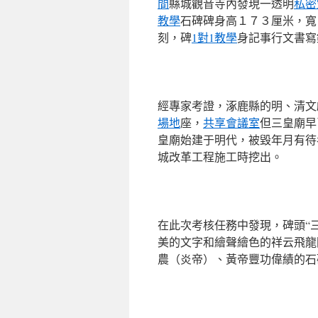
間
縣城觀音寺內發現一透明
私密
教學
石碑碑身高１７３厘米，寬
刻，碑
1對1教學
身記事行文書寫
經專家考證，涿鹿縣的明、清文
場地
座，
共享會議室
但三皇廟早
皇廟始建于明代，被毀年月有待
城改革工程施工時挖出。
在此次考核任務中發現，碑頭“
美的文字和繪聲繪色的祥云飛龍
農（炎帝）、黃帝豐功偉績的石