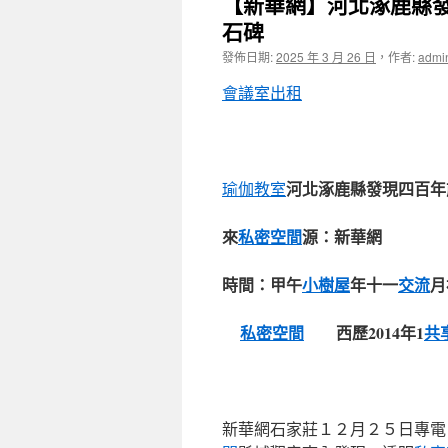
【新華網】河北涿鹿縣
石碑
發佈日期:
2025 年 3 月 26 日
，
作者:
admi
會議室出租
河北涿鹿縣發現四百年
瑜伽教室
來
私密空間
源：新華網
時間：甲午
小樹屋
年十一
交流
月
私密空間
西歷2014年1
共
新華網石家莊１２月２５日專電