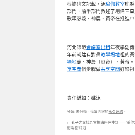
根據碑文記載，涿
瑜伽教室
鹿縣
部門，前半部門敘述了創建三皇
歌頌宓羲、神農、黃帝在推進中
河北師范
會議室出租
年夜學副傳
年前就建有對鼻
教學場地
祖的祭
場地
羲、神農（炎帝）、黃帝。
享空間
個步驟做
共享空間
好祭祖
責任編輯：姚遠
分類: 未分類。這篇內容的
永久連結
。
←
孔子之文找九宮格講座在仲舒——“董仲
術論壇”綜述