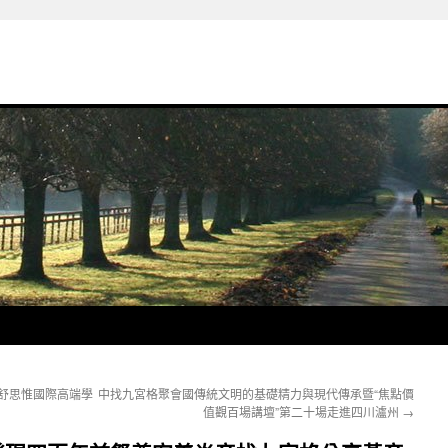
舒思惟國際高端學
中找九宮格聚會國傳統文明的基礎精力與現代傳承暨“焦點價
值觀百場講壇”第二十場走進四川瀘州
→