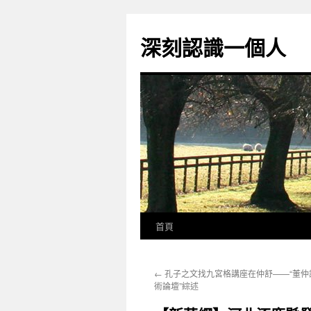
跳
至
深刻認識一個人
主
要
內
容
首頁
←
孔子之文找九宮格講座在仲舒——“董仲
術論壇”綜述