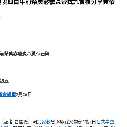
發現四百年前祭奠宓羲炎帝找九宮格分享黃帝
n
前祭奠宓羲炎帝黃帝石碑
初五
享會議室
2月26日
（記者 曹國廠）河北
家教
省涿鹿縣文物部門近日在
共享空