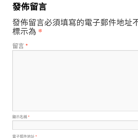
發佈留言
發佈留言必須填寫的電子郵件地址
*
標示為
留言
*
顯示名稱
*
電子郵件地址
*