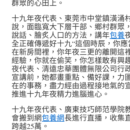
群眾的心田上。
十九年夜代表、東莞市中堂鎮潢涌
說，面臨寬大下層干部、鄉村群眾
說話、膾炙人口的方法，講年
包養
全正確傳遞好十九“這個時辰，你應
在新房間裡，你年夜三更的離開這
經驗，你就在偷笑，你怎樣敢有興
夜代表、清遠忠華團體無限公司行
宣講前，她都畫重點、備好課，力
在的事務，盡力經由過程接地氣的
推進十九年夜精力進腦進心。
十九年夜代表、廣東技巧師范學院
會搬到網
包養網
長進行直播，收集
跨越25萬。