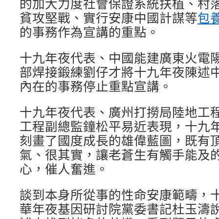
的加大力度社會保證系統扶植、村
貧攻堅戰、實行安康中國計謀等
包
的事務作為宣講的重點。
十九年夜代表、中國能建廣東火電
部焊接鍛練劉仔才將十九年夜陳述中
內在的事務停止重點宣講。
十九年夜代表、廣州打撈局陸地工程
工程副總監鐘松平易近表現，十九
刻畫了國度成長的雄偉藍圖，既有頂層
氣、很其實，讓老蒼生有觸手能及
心，催人奮進。
談到本身所從事的性命安康範疇，
華年夜基因研討院黨委書記杜玉濤