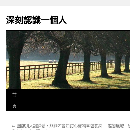
跳
至
深刻認識一個人
主
要
內
容
首
頁
←
圍觀別人談戀愛，能夠才會知甜心寶物臺包養網
蝶變鳳城：