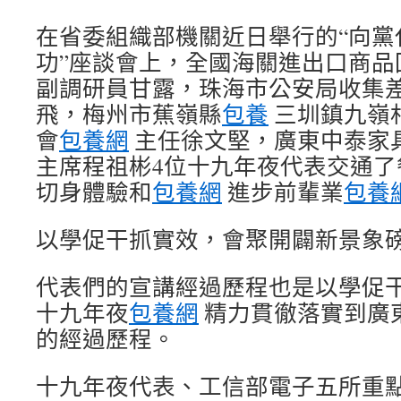
在省委組織部機關近日舉行的“向黨
功”座談會上，全國海關進出口商品
副調研員甘露，珠海市公安局收集
飛，梅州市蕉嶺縣
包養
三圳鎮九嶺
會
包養網
主任徐文堅，廣東中泰家
主席程祖彬4位十九年夜代表交通了
切身體驗和
包養網
進步前輩業
包養
以學促干抓實效，會聚開闢新景象
代表們的宣講經過歷程也是以學促
十九年夜
包養網
精力貫徹落實到廣
的經過歷程。
十九年夜代表、工信部電子五所重