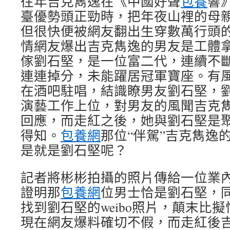
往年吉克雋逸在《中國好聲
包養
響
臺優勢頭正勁時，把年夜山裡的母
但很快便被網友翻出生穿數萬行頭
情網友爆出吉克雋逸的男友是工體
傢劉石堅，是一位富二代，連續不
連連掉分，未能躍居冠軍寶座。有
在酒吧駐唱，結識瞭男友劉石堅，
演藝工作上位，對男友的風聞吉克
回應，而走紅之後，她與劉石堅是
得知。
包養網
那位“伴駕”吉克雋逸
是就是劉石堅呢？
記者將彬彬拍攝的照片傳給一位業
證明那
包養網
位男士恰是劉石堅，
找到劉石堅的weibo照片，顛末比
現在網友爆料確切不假，而走紅後吉