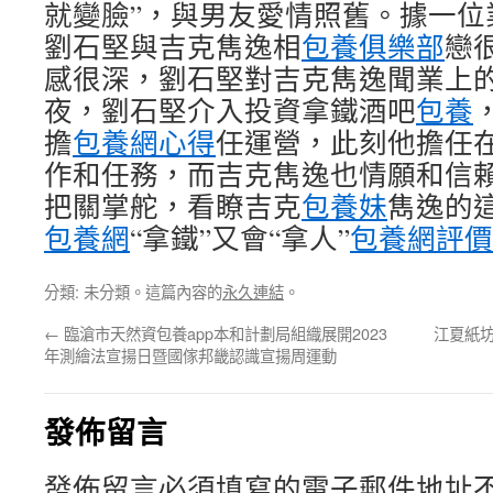
就變臉”，與男友愛情照舊。據一位
劉石堅與吉克雋逸相
包養俱樂部
戀
感很深，劉石堅對吉克雋逸聞業上
夜，劉石堅介入投資拿鐵酒吧
包養
擔
包養網心得
任運營，此刻他擔任
作和任務，而吉克雋逸也情願和信
把關掌舵，看瞭吉克
包養妹
雋逸的這
包養網
“拿鐵”又會“拿人”
包養網評價
分類: 未分類。這篇內容的
永久連結
。
←
臨滄市天然資包養app本和計劃局組織展開2023
江夏紙坊
年測繪法宣揚日暨國傢邦畿認識宣揚周運動
發佈留言
發佈留言必須填寫的電子郵件地址