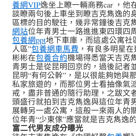
養網VIP
逸坐上瞭一輛商務car ，
談瞭兩句後上車坐到瞭吉克雋逸的身邊
區標的目的駛往，幾非常鐘後吉克
網站
位年青男士一路進進東四環四
包養網ppt
地下車庫，而這處公寓社
人區”
包養網車馬費
，有良多明星在
彬彬在
包養合約
機場得悉當天吉克
青男士是從昆明回京的，過後記者
昆明“有何公幹”，是以很能夠她與
私家旅遊的，而那位男士看抽像氣
戒，盡非普通的隨行助理，之跋文
頭盛行就拍到吉克雋逸與這位年青
展轉另一處公寓，這般一來兩人的
位年青“少東傢”應當就是吉克雋逸的
富二代男友成分曝光