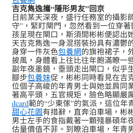
吉克雋逸攜“隱形男友”回京
日前某天深夜，盛行任務室的攝影師
守”，緊盯閘門，忽然看到一位穿著
孩呈現在閘口，斯須間彬彬便認出
天吉克雋逸一身混搭裝扮具有濃鬱
身穿一件灰色
包養網
的旗袍裙子，
披風，身體看上往比往年飽滿瞭一
副年夜墨鏡，垂頭走出閘口，似乎
腳步
包養妹
促，彬彬同時看見在吉
位個子高峻的年青男士與她並肩同
著高平頭，五官規矩，臉色略顯嚴
dcard
範的“少東傢”的氣派，這位年
甜心花園
有措辭，直奔泊車場，彬
男士左手的食指戴著一顆殘暴碩年
估量價值不菲。到瞭泊車場，年青男