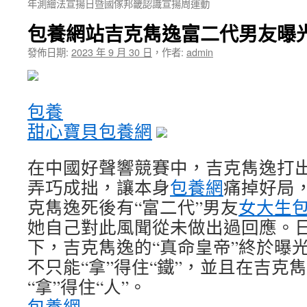
年測繪法宣揚日暨國傢邦畿認識宣揚周運動
包養網站吉克雋逸富二代男友曝
發佈日期:
2023 年 9 月 30 日
，
作者:
admin
包養
甜心寶貝包養網
在中國好聲響競賽中，吉克雋逸打出
弄巧成拙，讓本身
包養網
痛掉好局
克雋逸死後有“富二代”男友
女大生
她自己對此風聞從未做出過回應。
下，吉克雋逸的“真命皇帝”終於曝
不只能“拿”得住“鐵”，並且在吉克
“拿”得住“人”。
包養網