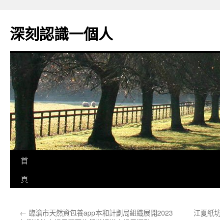
跳
至
深刻認識一個人
主
要
內
容
首
頁
←
臨滄市天然資包養app本和計劃局組織展開2023
江夏紙坊