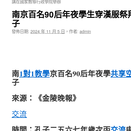
講在國家教導行政學院舉辦
南京百名90后年夜學生穿漢服祭
子
發佈日期:
2024 年 11 月 5 日
，
作者:
admin
南
1對1教學
京百名90后年夜學
共享
子
來源：《金陵晚報》
交流
時間：孔子二五六七年歲次丙
交流