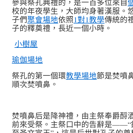
參與祭孔典禮的，是一百多位來自
校的年夜學生，大師均身著漢服。
子們
聚會場地
依照
1對1教學
傳統的
子的釋奠禮，長近一個小時。
小樹屋
瑜伽場地
祭孔的第一個環
教學場地
節是焚噴
順次焚噴鼻。
焚噴鼻后是降神禮，由主祭奉爵酹
前來受祭。主祭口中的告辭是——“
至圣文宣王”，這是后世對孔子的尊