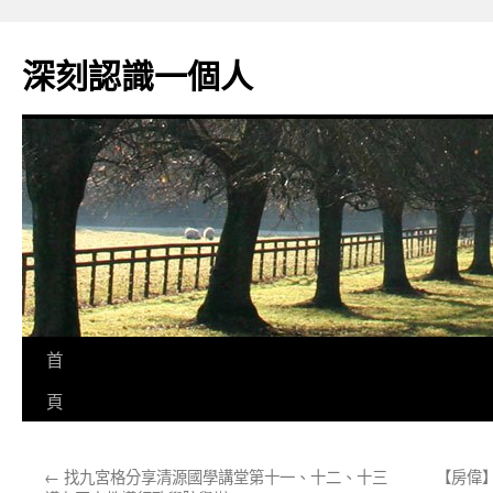
跳
至
深刻認識一個人
主
要
內
容
首
頁
←
找九宮格分享清源國學講堂第十一、十二、十三
【房偉