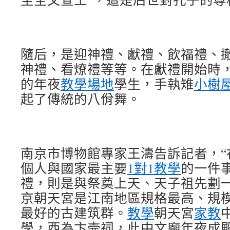
隨后，是迎神禮、獻禮、飲福禮、
神禮、看燎禮等等。在獻禮開始時
的年夜
教學場地
學生，手執雉
小樹
起了傳統的八佾舞。
南京市博物館專家王濤告訴記者，“
個人與國家最主要
1對1教學
的一件
禮，則是與祭奠上天、天子祖先劃一
京朝天宮是江南地區規格最高、規
最好的古建筑群。
教學
朝天宮
家教
學，西為卞壸祠，此中文廟年夜成