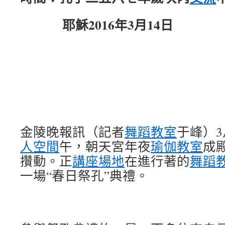
耶穌2016年3月14日
金陵晚報訊（記者
舞蹈教室
于峰）3
人空間
午，朝天宮年夜
瑜伽教室
成
攢動。正
講座場地
在進行著的
舞蹈
一場“春日祭孔”典禮。