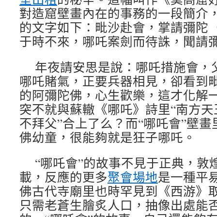
對造窟壁畫內在的事務的一段簡介，
的文字如下：毗沙赴會，掌請彌陀
于時不來，哪吒案劍而待誅，聞請
年夜請安思是說：哪吒措施會，
哪吒賭氣，正要兵器相見，卻看到
的阿彌陀佛，心生歡樂，這才化解
突不就與蘇轍《哪吒》詩里“南方天
不拜父”合上了么？而“哪吒會”壁
佛幼童，很能夠就是狂子哪吒。
“哪吒會”的故事不見于正典，敦
載，反應的更多
聚會場地
是一種平
佛古代寺廟里也時罕見到《西游》
只需老蒼生膾炙人口，抽像出處能