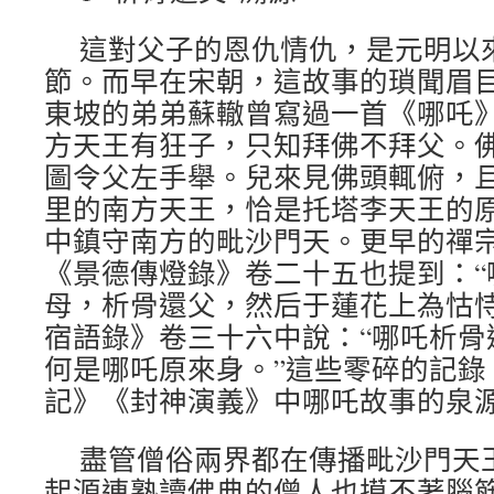
這對父子的恩仇情仇，是元明以
節。而早在宋朝，這故事的瑣聞眉
東坡的弟弟蘇轍曾寫過一首《哪吒》
方天王有狂子，只知拜佛不拜父。
圖令父左手舉。兒來見佛頭輒俯，且
里的南方天王，恰是托塔李天王的
中鎮守南方的毗沙門天。更早的禪
《景德傳燈錄》卷二十五也提到：“
母，析骨還父，然后于蓮花上為怙恃
宿語錄》卷三十六中說：“哪吒析骨
何是哪吒原來身。”這些零碎的記錄
記》《封神演義》中哪吒故事的泉
盡管僧俗兩界都在傳播毗沙門天
起源連熟讀佛典的僧人也摸不著腦