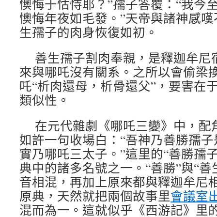
懊悔于怙恃耶？”孺子答覆：“我今
懊悔年夜如毛發。”天帝與諸神感嘆
生孺子的肉身恢復如初。
善生孺子割肉奉親，是釋迦牟尼
來與哪吒沒有關系。之所以會偷梁
吒“析肉還母，析骨還父”，要害在
類似性。
在元代雜劇《哪吒三變》中，配
如許一句收場白：“吾神乃善勝孺子
實乃哪吒三太子。”這里的“善勝孺
典中的諸多名號之一。“善勝”與“善
音相混，再加上原來都與釋迦牟尼
原典，天然就把兩個故事里
會議室
混而為一。這就似乎《西游記》里