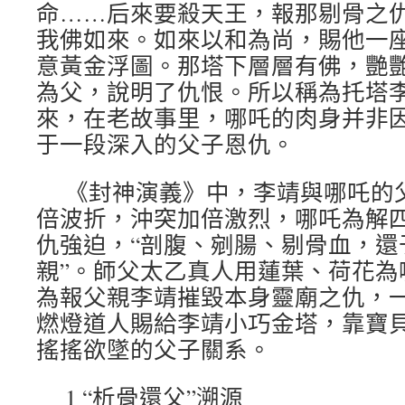
命……后來要殺天王，報那剔骨之
我佛如來。如來以和為尚，賜他一
意黃金浮圖。那塔下層層有佛，艷
為父，說明了仇恨。所以稱為托塔李
來，在老故事里，哪吒的肉身并非
于一段深入的父子恩仇。
《封神演義》中，李靖與哪吒的
倍波折，沖突加倍激烈，哪吒為解
仇強迫，“剖腹、剜腸、剔骨血，還
親”。師父太乙真人用蓮葉、荷花為
為報父親李靖摧毀本身靈廟之仇，
燃燈道人賜給李靖小巧金塔，靠寶
搖搖欲墜的父子關系。
1 “析骨還父”溯源