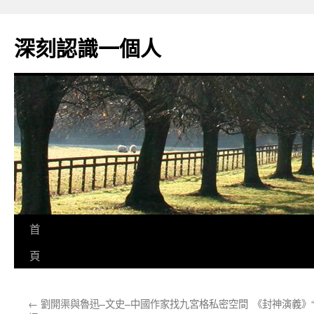
跳
至
深刻認識一個人
主
要
內
容
首
頁
←
劉開渠與魯迅–文史–中國作家找九宮格私密空間
《封神演義》