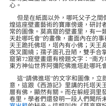
心。
但是在紙面以外，哪吒父子之間
煌這座壁畫藝術的寶庫傍邊，研討
常的圖像。莫高窟的壁畫里，有一類
天赴哪吒會”的畫像，畫面內在的事
天王跪托佛塔，塔內有小佛；天王
夜叉圍繞；孺子面孔丑陋，雙手合
窟第72窟壁畫還有榜題文字：“南
東方神仙世界阿彌陀佛進塔赴哪吒會
這“請佛進塔”的文字和圖像，立
意，這跟《西游記》里講的托塔天
層有佛，顯然有關。而在躲經洞里
卷里，學者們還發明一段人們聞所未
室出租
的秘辛。這幅叫作《莫高窟