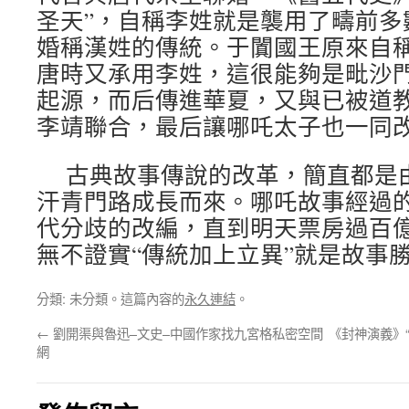
圣天”，自稱李姓就是襲用了疇前多
婚稱漢姓的傳統。于闐國王原來自
唐時又承用李姓，這很能夠是毗沙
起源，而后傳進華夏，又與已被道教
李靖聯合，最后讓哪吒太子也一同
古典故事傳說的改革，簡直都是
汗青門路成長而來。哪吒故事經過
代分歧的改編，直到明天票房過百
無不證實“傳統加上立異”就是故事
分類: 未分類。這篇內容的
永久連結
。
←
劉開渠與魯迅–文史–中國作家找九宮格私密空間
《封神演義》
網