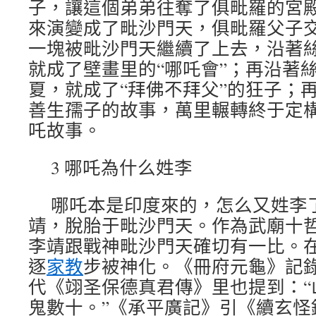
子，讓這個弟弟往奪了俱毗羅的宮
來演變成了毗沙門天，俱毗羅父子
一塊被毗沙門天繼續了上去，沿著
就成了壁畫里的“哪吒會”；再沿著
夏，就成了“拜佛不拜父”的狂子；再
善生孺子的故事，萬里輾轉終于定
吒故事。
3 哪吒為什么姓李
哪吒本是印度來的，怎么又姓李
靖，脫胎于毗沙門天。作為武廟十
李靖跟戰神毗沙門天確切有一比。
逐
家教
步被神化。《冊府元龜》記
代《翊圣保德真君傳》里也提到：“
鬼數十。”《承平廣記》引《續玄怪