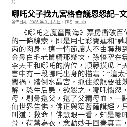
網
哪吒父子找九宮格會議恩怨記–文
發佈日期:
2025 年 3 月 3 日
，
作者:
admin
《哪吒之魔童鬧海》票房衝破百
的一條線索，即是用七彩寶蓮和“藕
丙的肉身。這一情節讓人不由聯想
金鼻白毛老鼠精那幾次，孫悟空在
李天王和哪吒的牌位，順藤摸瓜上
書中有一段哪吒出身的描寫：“這太
闖禍，踏倒水晶宮，抓住蛟龍要抽
解，恐生后患，欲殺之。哪吒惱怒
母，剔骨還父，還了父精母血。一
仙世界告佛。佛正與眾菩薩講經，
叫道：救命！佛慧眼一看，知是哪
骨，荷葉為衣，念動妙手回春真言