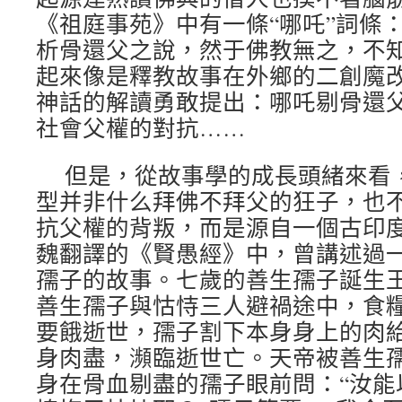
《祖庭事苑》中有一條“哪吒”詞條
析骨還父之說，然于佛教無之，不知
起來像是釋教故事在外鄉的二創魔
神話的解讀勇敢提出：哪吒剔骨還
社會父權的對抗……
但是，從故事學的成長頭緒來看
型并非什么拜佛不拜父的狂子，也
抗父權的背叛，而是源自一個古印
魏翻譯的《賢愚經》中，曾講述過
孺子的故事。七歲的善生孺子誕生
善生孺子與怙恃三人避禍途中，食
要餓逝世，孺子割下本身身上的肉
身肉盡，瀕臨逝世亡。天帝被善生
身在骨血剔盡的孺子眼前問：“汝能