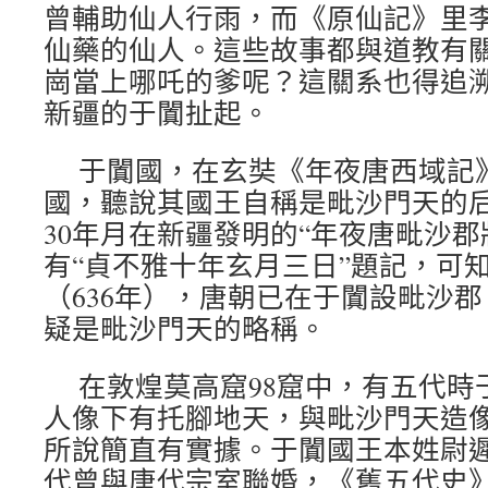
曾輔助仙人行雨，而《原仙記》里
仙藥的仙人。這些故事都與道教有
崗當上哪吒的爹呢？這關系也得追
新疆的于闐扯起。
于闐國，在玄奘《年夜唐西域記
國，聽說其國王自稱是毗沙門天的后
30年月在新疆發明的“年夜唐毗沙郡
有“貞不雅十年玄月三日”題記，可
（636年），唐朝已在于闐設毗沙郡
疑是毗沙門天的略稱。
在敦煌莫高窟98窟中，有五代時
人像下有托腳地天，與毗沙門天造
所說簡直有實據。于闐國王本姓尉
代曾與唐代宗室聯婚，《舊五代史》