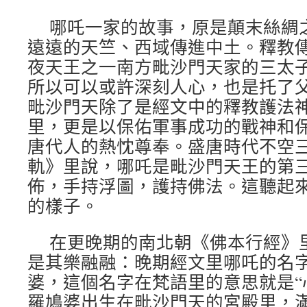
哪吒一家的故事，原是顛末絲綢
遠遠的天竺、西域傳進中土。釋教
夜天王之一南方毗沙門天家的三太
所以可以或許深刻人心，也是托了
毗沙門天除了是經文中的釋教護法
里，更是以保佑軍事成功的戰神和
唐代人的熱忱尊奉。盛唐時代不空
軌》里說，哪吒是毗沙門天王的第
佈，手持浮圖，護持佛法。這聽起
的樣子。
在更晚期的南北朝《佛本行經》
是其樂融融：晚期經文里哪吒的名
婆，這個名字在梵語里的意思就是“
羅鳩婆出生在毗沙門天的宮殿里，