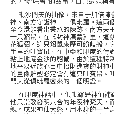
的，“哪吒會”的故事，自己還能夠
毗沙門天的抽像，來自于加倍陳
神、南方守護神——俱毗羅。這兩
至今還能看出秉承的陳跡。南方天
一只貂鼠，在《封神演義》里，這
花狐貂。這只貂鼠來歷可紛歧般，
手里的吐寶鼠。在中亞和印度的傳
粘上地底金沙的貂鼠，由於這種特
地平易近族心目中招財進寶的財神
的畫像雕塑必定會有這只吐寶鼠。
門天從俱毗羅變來的一個明證。
在印度神話中，俱毗羅是神仙補
他只崇敬發明六合的年夜神梵天，
親。成果神仙大怒，用本身的一半