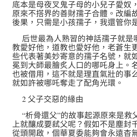
底本是母夜叉鬼子母的小兒子愛奴
原來不搭界的善財孺子合體。改編
後果，只需是小孩孺子，我還管你
后世最為人熟習的神話孺子就是
教愛好他，道教也愛好他，老蒼生
些代表著美妙寄意的孺子名號，就
冕到大師最膾炙人口的哪吒身上。
也被借用，這不就是理直氣壯的事
就如許被哪吒奪走了配角光環。
2 父子交惡的緣由
“析骨還父”的故事起源原來是救
上就釀成要弒父呢？假如不是塵封
從頭開啟，個華夏委能夠會永遠杳