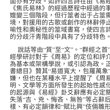
面亦有分歧。如許四言詩在由《易
《焦氏易林》的經過歷程中經過的
嬗變三個階段，但行筮者出于占筮
境，對援用的古歌或創作的林辭停
喻性和奧秘性的筮域書寫，使四言
的分歧汗青階段中具有了分歧特色
說話等由“質”至“文”。“群經之首
經學研討對于《周易》的定位和評
為基本或架構學說，或引認為政。
書總目》贊其“易道寬大，包羅萬象
嫌，但也在某種水平上提醒了《周
明、文學等方面所發生的起始性感
的起源與《易經》卦爻辭應有必定
失落“吉、兇、悔吝、無咎”等占辭
樣、有必定韻律和“賦比興”伎倆雛