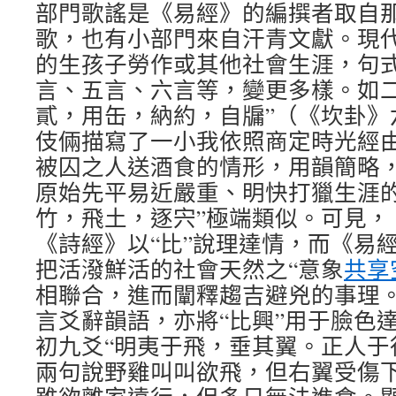
部門歌謠是《易經》的編撰者取自
歌，也有小部門來自汗青文獻。現
的生孩子勞作或其他社會生涯，句
言、五言、六言等，變更多樣。如二
貳，用缶，納約，自牖”（《坎卦》
伎倆描寫了一小我依照商定時光經
被囚之人送酒食的情形，用韻簡略
原始先平易近嚴重、明快打獵生涯的
竹，飛土，逐宍”極端類似。可見，
《詩經》以“比”說理達情，而《易經
把活潑鮮活的社會天然之“意象
共享
相聯合，進而闡釋趨吉避兇的事理
言爻辭韻語，亦將“比興”用于臉色
初九爻“明夷于飛，垂其翼。正人于
兩句說野雞叫叫欲飛，但右翼受傷