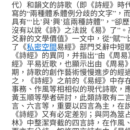
代）和韻文的詩歌（即《詩經》時
寫的“兩種體系體例分歧的文字”，
具有“‘比’與‘興’這兩種詩體”，“
沒有以說《詩》之法說《易》了”。
爻辭的文學價值》一文中，從“賦”“
了《
私密空間
易經》部門爻辭中短
《詩經》的異同，并指出“由《周易
經》平易近歌，也顯示出由《周易
期，詩歌的創作藝術慢慢進步的經過
之，《詩經》之前的《易經》中存
事務、作風等相相似的現代詩歌，
黃玉順等學者研討，此類詩歌有二
言、六言等，重要以四言為主，在
《詩經》又有必定差別；與同為筮
林》中整潔齊截的四言詩，在作風