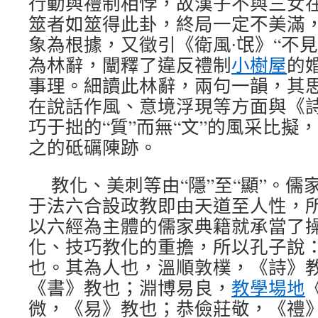
行動與禮制相悖，故漢子不與三女
筮者如筮得此卦，終局一定不美滿
象為根據，又徵引《衛風∙氓》“不
為林辭，闡釋了違反禮制
小樹屋
的
事理。細讀此林辭，兩句一韻，其思“
在說話作風、意境浮現等方面與《
巧于拙的“質”而無“文”的風采比擬
之的砥礪陳跡。
教化、美刺等由“隱”至“顯”。
于法六合設政教即由天道至人性，
以六經為主體的儒家典籍就承當了
化、技巧教化的重擔，所以孔子說：
也。其為人也，溫順敦樸，《詩》
《書》教也；淵博易良，
教學場地
微，《易》教也；恭儉莊敬，《禮