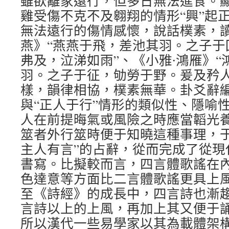
雖欲離家遠行，但多日無法進食。
雞受傷不克不及翱翔的情形“興”起
無法遠行的傷情感懷，說話樸素，讀
燕》“燕燕于飛，差池其羽。之子于
弗及，泣涕如雨”、《小雅∙鴻雁》
羽。之子于征，劬勞于野。爰及矜人
樣，韻律相協，樸素無華。卦爻辭編
與“正人于行”情形的類似性、隱喻
人在前提晦氣或風險之時應當韜光
筮者外行筮時便于知曉這種事理，于
主人有言”的占辭，從而完成了從現
書寫。比擬較而言，四言體歌謠在
色達意等方面比二言體歌謠更具上
至《詩經》的成長中，四言詩也漸
言詩以上的上風，再加上其又便于
所以漢代一些易學家以其為載體架