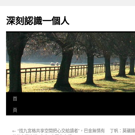
跳
至
深刻認識一個人
主
要
內
容
首
頁
←
“找九宮格共享空間把心交給讀者”，巴金無情有
丁帆：莫礪鋒