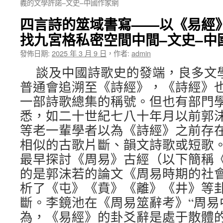
義的文學許諾–文史–中國作家網
四言詩的筮域書寫——以《易經
找九宮格私密空間中間–文史–中
發佈日期:
2025 年 3 月 9 日
，
作者:
admin
談及中國詩歌史的發端，良多文
普通會追溯至《詩經》，《詩經》
一部詩歌總集的稱號。但也有部門
悉，如二十世紀七八十年月以前郭
等老一輩學者以為《詩經》之前存
相似的古歌片斷、韻文詩歌或短歌
最早探討《周易》古經（以下簡稱
的是郭沫若的論文《周易時期的社
析了《屯》《賁》《離》《井》等
斷。李鏡池在《周易筮辭考》“周易
為，《易經》的卦爻辭是處于散體