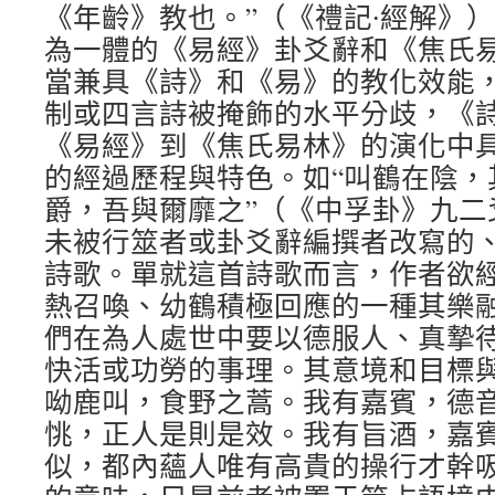
《年齡》教也。”（《禮記∙經解》
為一體的《易經》卦爻辭和《焦氏
當兼具《詩》和《易》的教化效能
制或四言詩被掩飾的水平分歧，《
《易經》到《焦氏易林》的演化中具有
的經過歷程與特色。如“叫鶴在陰，
爵，吾與爾靡之”（《中孚卦》九二
未被行筮者或卦爻辭編撰者改寫的
詩歌。單就這首詩歌而言，作者欲
熱召喚、幼鶴積極回應的一種其樂
們在為人處世中要以德服人、真摯
快活或功勞的事理。其意境和目標與
呦鹿叫，食野之蒿。我有嘉賓，德
恌，正人是則是效。我有旨酒，嘉賓
似，都內蘊人唯有高貴的操行才幹