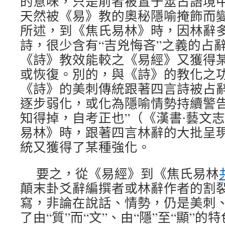
的意味，只是前者被置于筮占語境
天然被《易》教的奧秘隱喻掩飾而
所述，到《焦氏易林》時，因林辭
詩，很少含有“吉兇悔吝”之義的占
《詩》教效能較之《易經》又獲得
或恢復。別的，與《詩》的教化之
《詩》的美刺傳統跟著四言詩被占
逐步弱化，或化為隱喻情勢持續警告
知得掉，自考正也”（《漢書∙藝文
易林》時，跟著四言林辭的大批呈
統又獲得了某種強化。
要之，從《易經》到《焦氏易林
顛末卦爻辭編撰者或林辭作者的割
寫，非論在說話、情勢，仍是美刺
了由“質”而“文”、由“隱”至“顯”