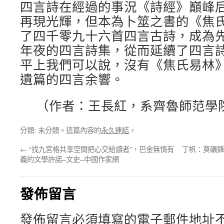
四言詩在經過的事況《詩經》巔峰
再現光輝，但本為卜筮之書的《焦
了四千零九十六首四言古詩，成為
年夜的四言詩集，從而延續了四言
平上我們可以說，沒有《焦氏易林
遺篇的四言余響。
（作者：王長紅，系齊魯師范學
分類: 未分類。這篇內容的
永久連結
。
←
“找九宮格共享空間把心交給讀者”，巴金無情有
丁帆：莫礪鋒
義的文學許諾–文史–中國作家網
發佈留言
發佈留言必須填寫的電子郵件地址