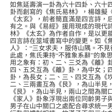
如焦延壽演一卦為六十四卦、六十
卦而創寫的《焦氏易林》，楊雄擬
《太玄》，前者簡直滿是四言詩，
有之。與《易經》援用現成的現代
林》《太玄》為作者自作，是以更
四言詩在筮域書寫中的變更。如《焦
人》：“三女求夫，服侍山隅。不見
此處，焦氏秉持“不雅象系辭”的象
用之象有：初、二、三爻為《離》
四、五爻互為《離》卦，為中女；
卦，為長女；二、三、四爻互為《
二、三兩畫互為《艮》，為山半見
《艮》，為山半見，兩山之間為關
《家人》卦象浮現出兩位同齡男子
男子在山中關口之處配合尋求統一