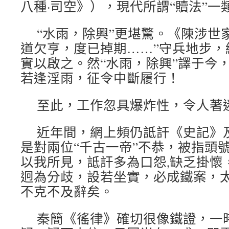
八種·司空》），現代所謂“贖法”一
“水雨，除興”更堪驚。《陳涉世
道欠亨，度已掉期……”守兵地步，終
實以啟之。然“水雨，除興”譯于今
若逢淫雨，征令中斷履行！
至此，工作忽具爆炸性，令人著
近年間，網上頻仍詆訐《史記》
是對兩位“千古一帝”不恭，被指頭號
以我所見，詆訐多為口怨,缺乏掛懷
迥為分歧，設若坐實，必成鐵案，
不克不及辭矣。
秦簡《徭律》確切很像鐵證，一