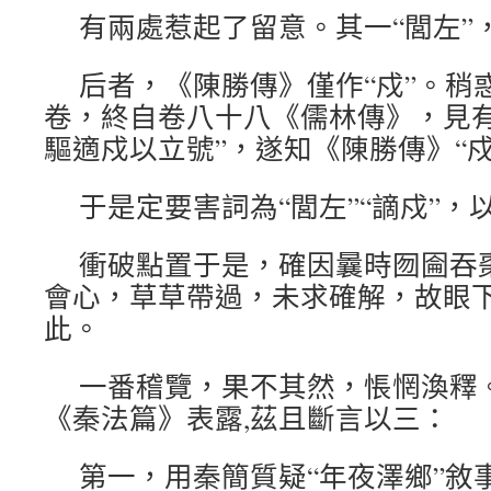
有兩處惹起了留意。其一“閭左”，
后者，《陳勝傳》僅作“戍”。稍
卷，終自卷八十八《儒林傳》，見有
驅適戍以立號”，遂知《陳勝傳》“戍
于是定要害詞為“閭左”“謫戍”，
衝破點置于是，確因曩時囫圇吞
會心，草草帶過，未求確解，故眼
此。
一番稽覽，果不其然，悵惘渙釋
《秦法篇》表露,茲且斷言以三：
第一，用秦簡質疑“年夜澤鄉”敘