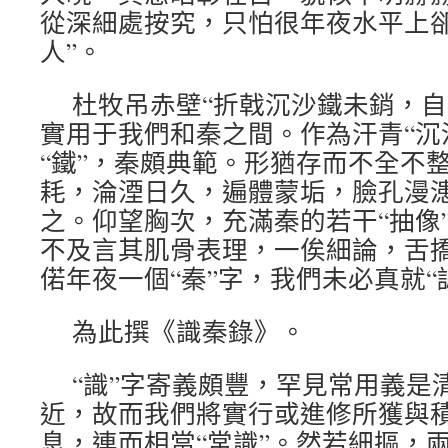
從深細處按究，只怕很年夜水平上卻
人”。
杜牧吊赤壁“折戟沉沙鐵未銷，自
實用于我們和秦之間。作為汗青“沉沙
“鐵”，秦頗典範。形猶存而不全不
耗，淪湮日久，遍體蒙垢，臉孔漫漶
之。仰望胸次，充滿秦的若干“抽像”
不及言其肌骨表理，一俟細論，舌
偌年夜一個“秦”字，我們未必真就“
為此撰《識秦錄》。
“識”字寄義頗豐，罕見常用義是
近，故而我們將實行或進修所獲與
息，連而相當“常識”。然若細摳，