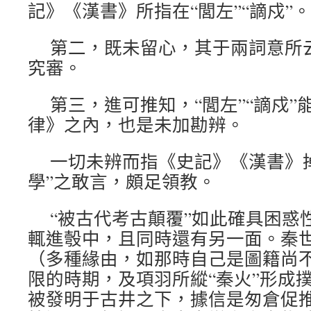
記》《漢書》所指在“閭左”“謫戍”。
第二，既未留心，其于兩詞意所
究審。
第三，進可推知，“閭左”“謫戍
律》之內，也是未加勘辨。
一切未辨而指《史記》《漢書》
學”之敢言，頗足領教。
“被古代考古顛覆”如此確具困惑
輒進彀中，且同時還有另一面。秦
（多種緣由，如那時自己是圖籍尚
限的時期，及項羽所縱“秦火”形成
被發明于古井之下，據信是匆倉促