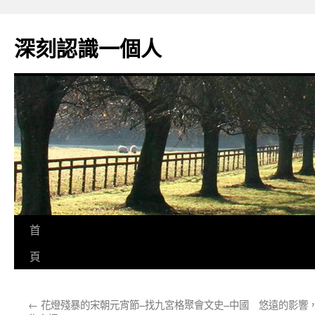
跳
至
深刻認識一個人
主
要
內
容
首
頁
←
花燈殘暴的宋朝元宵節–找九宮格聚會文史–中國
悠遠的影響，