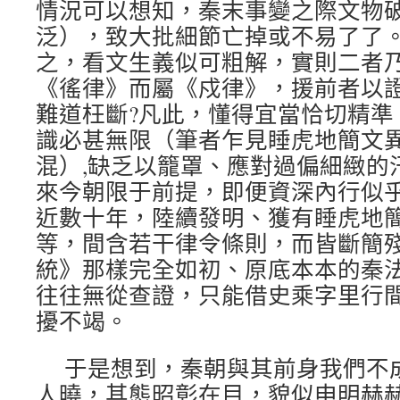
情況可以想知，秦末事變之際文物
泛），致大批細節亡掉或不易了了。以
之，看文生義似可粗解，實則二者乃
《徭律》而屬《戍律》，援前者以
難道枉斷?凡此，懂得宜當恰切精準
識必甚無限（筆者乍見睡虎地簡文異樣
混）,缺乏以籠罩、應對過偏細緻的
來今朝限于前提，即便資深內行似
近數十年，陸續發明、獲有睡虎地
等，間含若干律令條則，而皆斷簡
統》那樣完全如初、原底本本的秦
往往無從查證，只能借史乘字里行
擾不竭。
于是想到，秦朝與其前身我們不
人曉，其態昭彰在目，貌似申明赫