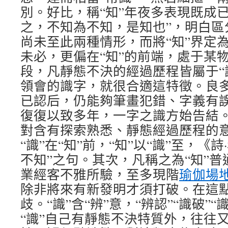
別。好比，稱“知”年夜多表現既成
之，不知為不知，是知也”，明白區
尚未至此兩種情形，而將“知”界定為
未必，更偏在“知”的前端，處于某
段，凡靜態不決的經過歷程皆屬于“
領會的識字，就很合適這特徵。良
已認后，仍能夠筆畫犯錯、字義有
復復以致多年，一字之識方始告結。
對含有探索熟悉、靜態經過歷程的
“識”在“知”前，“知”以“識”至，《
不知”之句。其次，凡稱之為“知”
業經客不雅所驗，至多現階
瑜伽場
除非將來有新發明才須打破。在這點
歧。“識”含“辨”意，“辨認”“識破”“
“識”自己有靜態不決特質外，往往