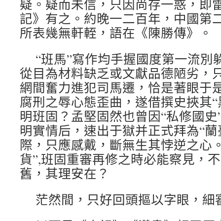
疑。疑而未信，只因尚存一惑，即
記》有之。約晚一二百年，中國第
所表幾無軒輊，語在《陳勝傳》。
“班馬”寫作均手握國度第一流別
從目為材料缺乏或文獻品德陋劣，
網間奮力進犯司馬遷，恰是著眼于
腐刑之辱心態歪曲，遂借撰史挾其“
明班固？孟堅固然也曾因“私修國史
明實情后，速出于獄并正式拜為“蘭
際，只應感戴，斷無生其悖逆之心。
貨”,班固重審再修之時必能察見，
舊，其理安在？
茫然間，只好回頭摳以字眼，細