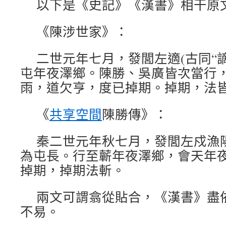
以下是《史記》《漢書》相干原
《陳涉世家》：
二世元年七月，發閭左適(古同“謫
屯年夜澤鄉。陳勝、吳廣皆次當行
雨，道欠亨，度已掉期。掉期，法
《
共享空間
陳勝傳》：
秦二世元年秋七月，發閭左戍漁
為屯長。行至蘄年夜澤鄉，會天年
掉期，掉期法斬。
兩文可謂翕從貼合，《漢書》盡
不易。