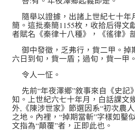
答:有。年夜澤鄉起義即是。
隨舉以證據，出諸上世紀七十年
簡。這批秦簡1155枚，收拾后得文
者賦名《秦律十八種》，《徭律》
御中發徵，乏弗行，貲二甲。掉
六日到旬，貲一盾；過旬，貲一甲
令人一怔。
先前“年夜澤鄉”敘事來自《史記
知。上世紀六七十年月，白話課文
外,《陳涉世家》節選因系“初次農
之地。內裡，“掉期當斬”字樣如鑿
文指為“顛覆”者，正即此也。