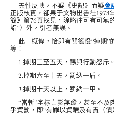
天性反映，不疑《史記》而疑
會
正版核實，卻果于文物出書社1978
簡》第76頁找見，除略往可有可無
詣”）外，引者無誤。
此一概條，恰即有關徭役“掉期”
等：
1.掉期三至五天，賜與行動怒斥
2.掉期六至十天，罰納一盾。
3.掉期十天以上，罰納一甲。
“當斬”字樣亡影無蹤，甚至不及
乎貲罰，即“有罪以貲贖及有責（債