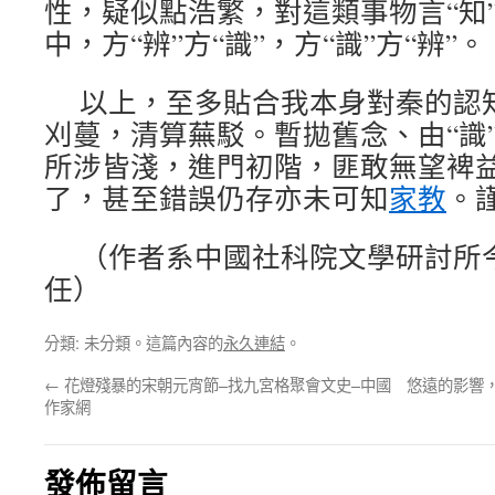
性，疑似點浩繁，對這類事物言“知”
中，方“辨”方“識”，方“識”方“辨”。
以上，至多貼合我本身對秦的認
刈蔓，清算蕪駁。暫拋舊念、由“識
所涉皆淺，進門初階，匪敢無望裨
了，甚至錯誤仍存亦未可知
家教
。
（作者系中國社科院文學研討所
任）
分類: 未分類。這篇內容的
永久連結
。
←
花燈殘暴的宋朝元宵節–找九宮格聚會文史–中國
悠遠的影響，
作家網
發佈留言