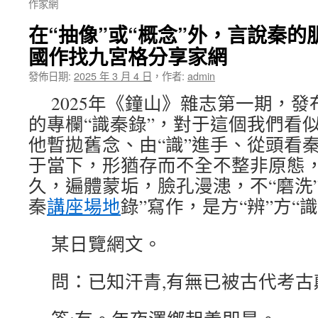
作家網
在“抽像”或“概念”外，言說秦的
國作找九宮格分享家網
發佈日期:
2025 年 3 月 4 日
，
作者:
admin
2025年《鐘山》雜志第一期，
的專欄“識秦錄”，對于這個我們看
他暫拋舊念、由“識”進手、從頭看
于當下，形猶存而不全不整非原態
久，遍體蒙垢，臉孔漫漶，不“磨洗
秦
講座場地
錄”寫作，是方“辨”方“識
某日覽網文。
問：已知汗青,有無已被古代考古