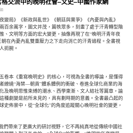
格交流中的晚明社會–文史–中國作家網
in
夜變局》《新政與亂世》《朝廷與黨爭》《內憂與內亂》
兩百余萬字，圖文并茂，篇帙眾多，刻畫了處于汗青轉型階
惟、文明等方面的宏大變更，抽像再現了在“晚明汗青年夜
王朝在內憂內亂雙重壓力之下走向消亡的汗青過程。全書視
人扼腕。
五卷本《重寫晚明史》的核心，可視為全書的導論，是懂得
者繚繞“海禁—朝貢”體系體例的衝破、卷進全球化商業的海
化及晚明思惟束縛的潮水、西學東漸、文人結社等篇章，論
這種劇變是前所未見的，具有劃時期的意義。全書最凸起的
球史佈景中，從“全球化”的角度追蹤關心晚明社會的變更，
給我們帶來了更廣大的研討視野，它不再純真地從傳統中國社