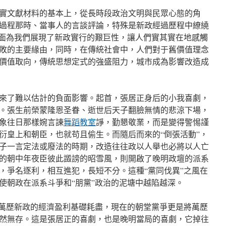
實文獻材料的基本上，從長時段政治文明與民眾心態的角
過程那時、當事人的言談評論，特殊是新政經過歷程中繚繞
層面為我們展現了新政實行的艱巨性，讓人們實其實在地感觸
敗的主要緣由，同時，在傳統社會中，人們對于舊價值理念
價值取向，傳統思想定式的強盛阻力，城市成為影響改造成
來了難以估計的負面影響。起首，張居正身后的小我喜劇，
。張生前榮蒙隆恩圣眷、逝世后天子翻臉無情的悲涼下場，
象往日那樣婉言諫
舞蹈教室
諍，勤懇敬業，而是變得警惕謹
衍皇上和朝臣，也就苟且偷生。而隨后而來的“倒張活動”，
子一言定法或廢法的時期，改造往往政以人舉也必將以人亡
的朝中年夜臣彼此譭謗的昭雪風，則開啟了晚明政壇的派系
，爭名逐利，相互進犯，長短不分。這種“黨同伐異”之風在
使朝政在派系斗爭和“朋黨”政治的泥塘中越陷越深。
將萬歷新政的經濟盈利基礎耗盡，現在的朝堂黨爭更是將萬歷
然無存。這是張居正的喜劇，也是晚明當局的喜劇，它掉往