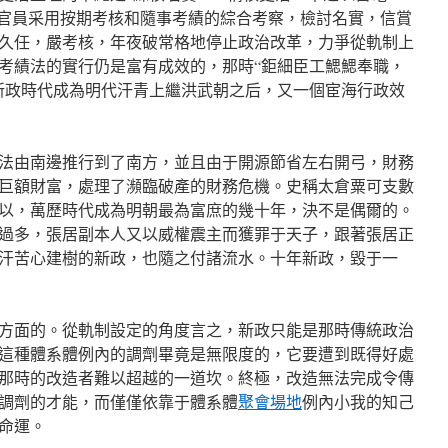
和官員采用按期考核和隨事考績的綜合考察，檢討名實，信賞
久任，嚴考核，年夜破常格地停止政治改革，力爭從軌制上
考績法的實行仍是富有成效的，那時“鉅細臣工鰓鰓奉職，
新政時代成為明代汗青上繼洪武朝之后，又一個宦海行政效
法由南邊推行到了南方，並且由于開源節省左右開弓，財務
巨額財富，處理了瀕臨破產的財務危機。史稱太倉粟可支數
以，萬歷時代成為明朝最為富庶的幾十年，決不是偶爾的。
過多，張居副本人又以威權震主而獲罪于天子，跟著張居正
汗苦心建樹的新政，也隨之付諸流水。十年新政，毀于一
方面的。從軌制設定的角度言之，新政只能是那時傳統政治
這種體系體例內的調劑畢竟是無限度的，它要遭到既得好處
那時的改造者難以超越的一道坎。終極，改造無法完成令傳
調劑的才能，而僅僅依靠于體系體
聚會場地
例內小我的知己
命運。