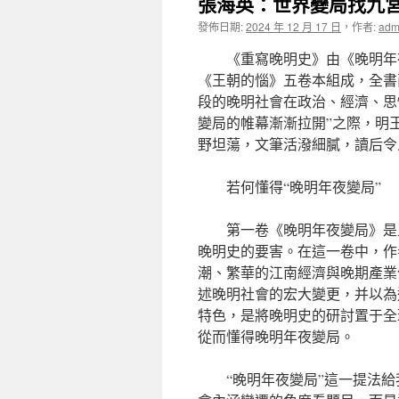
張海英：世界變局找九宮
發佈日期:
2024 年 12 月 17 日
，
作者:
adm
《重寫晚明史》由《晚明年
《王朝的惱》五卷本組成，全書
段的晚明社會在政治、經濟、思
變局的帷幕漸漸拉開”之際，明
野坦蕩，文筆活潑細膩，讀后令
若何懂得“晚明年夜變局”
第一卷《晚明年夜變局》是
晚明史的要害。在這一卷中，作
潮、繁華的江南經濟與晚期產業
述晚明社會的宏大變更，并以為
特色，是將晚明史的研討置于全
從而懂得晚明年夜變局。
“晚明年夜變局”這一提法