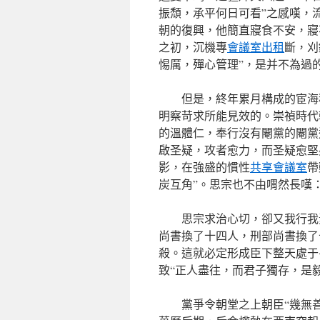
振頹，承平何日可看”之感嘆，
朝的復興，他簡直寢食不安，寢
之初，沉機專
會議室出租
斷，刈
惕厲，殫心管理”，是并不為過
但是，終年累月構成的宦海
明察苛求所能見效的。崇禎時代
的溫體仁，奉行沒有閹黨的閹黨
啟圣疑，攻者愈力，而圣疑愈堅
影，在強盛的慣性
共享會議室
帶
炭互角”。思宗也不由喟然長嘆
思宗求治心切，卻又我行我
尚書換了十四人，刑部尚書換了
殺。這就必定形成臣下整天處于
致“正人盡往，而君子獨存，是
黨爭令朝堂之上朝臣“幾無