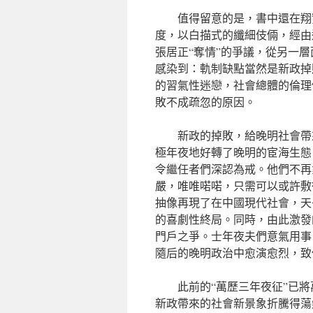
值得留意的是，書中還在翔
度，以白描式的纖細伎倆，經由
張居正“奪情”的爭議，從另一
感染到：軌制缺點當然是新政掉
的習氣性迷戀，社會總體的倫理
敗不成疏忽的原因。
新政的掉敗，給晚明社會帶
極年夜地好轉了晚明的宦海生態
令繼任者們深認為戒。他們不再
嚴，唯唯喏喏，只需可以或許敷
抽像再現了在中國現代社會，天
的喜劇性終局。同時，由此激發
門戶之爭。士年夜夫們意氣用事
隨后的晚明政治中愈演愈烈，致
此前的“萬歷三年夜征”已
新政帶來的社會新景象折騰得蕩