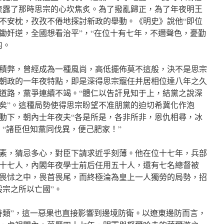
流露了那時思宗的心坎焦炙。為了撥亂歸正，為了年夜明王
不安枕，孜孜不倦地探討新政的舉動。《明史》說他“即位
鋤奸逆，全國想看治平”，“在位十有七年，不邇聲色，憂勤
的。
積弊，曾經成為一種風尚，高低擺佈莫不這般，決不是思宗
朝政的一年夜特點，即是深得思宗寵任并居相位達八年之久
道路，黨爭連續不竭。“體仁以告訐見知于上，結黨之說深
矣”。這種局勢使得思宗盼望不准朋黨的迫切希冀化作泡
動下，朝內士年夜夫“各是所是，各非所非，恩仇相尋，冰
：“諸臣但知黨同伐異，便己肥家！”
素，猜忌多心，對臣下請求近乎刻薄。他在位十七年，兵部
十七人，內閣年夜學士前后任用五十人，還有七名總督被
畏怵之中，畏首畏尾，而終極淪為皇上一人獨勞的局勢，招
毅宗之所以亡國”。
善類”，這一惡果也直接影響到邊境防衛。以遼東邊防而言，