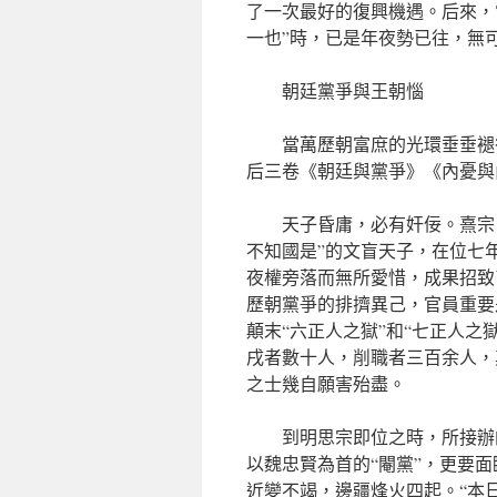
了一次最好的復興機遇。后來，
一也”時，已是年夜勢已往，無
朝廷黨爭與王朝惱
當萬歷朝富庶的光環垂垂褪
后三卷《朝廷與黨爭》《內憂與
天子昏庸，必有奸佞。熹宗
不知國是”的文盲天子，在位七
夜權旁落而無所愛惜，成果招致
歷朝黨爭的排擠異己，官員重要
顛末“六正人之獄”和“七正人
戌者數十人，削職者三百余人，
之士幾自願害殆盡。
到明思宗即位之時，所接辦
以魏忠賢為首的“閹黨”，更要
近變不竭，邊疆烽火四起。“本