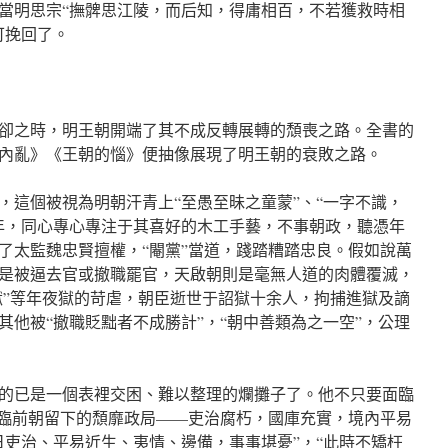
當明思宗“撫髀思江陵，而后知，得庸相百，不若獲救時相
可挽回了。
卻之時，明王朝開端了其不成反轉展轉的頹喪之路。全書的
內亂》《王朝的惱》便抽像展現了明王朝的衰敗之路。
，這個被視為明朝汗青上“至愚至昧之童蒙”、“一字不識，
年，同心專心專注于其喜好的木工手藝，不事朝政，聽憑年
了太監魏忠賢擅權，“閹黨”當道，踐踏糟踏忠良。假如說萬
是被逼去官或撤職罷官，天啟朝則是毫無人道的肉體覆滅，
之獄”等年夜獄的苛虐，朝臣逝世于詔獄十余人，拘捕進獄及謫
其他被“撤職貶黜者不成勝計”，“朝中善類為之一空”，公理
的已是一個表裡交困、難以整理的爛攤子了。他不只要面臨
面臨前朝留下的頹靡政局——吏治腐朽，國庫充實，境內平易
日吏治、平易近生、夷情、邊備，事事堪憂”，“此時不矯枉