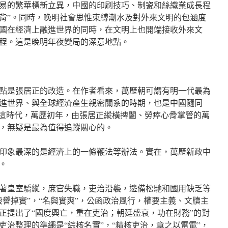
易的繁華標新立異，中國的印刷技巧、制瓷和絲織業成長程
背”。同時，晚明社會思惟束縛潮水及對外來文明的包涵度
國在經濟上融進世界的同時，在文明上也開端接收外來文
程。這是晚明年夜變局的深意地點。
點是張居正的改造。在作者看來，萬歷朝可謂有明一代最為
進世界、與全球經濟產生親密關系的時期，也是中國隨同
。這時代，萬歷初年，由張居正縱橫捭闔、勞瘁心骨掌管的萬
，無疑是最為值得追蹤關心的。
印象最深的是經濟上的一條鞭法等辦法。實在，萬歷新政中
。
著皇室驕縱，庶官失職，吏治沿襲，邊備松馳和國用缺乏等
毀譽掉實”，“名與實爽”，公函政治風行，權要主義、文牘主
正提出了“國度興亡，重在吏治；朝廷盛衰，功在財務”的對
吏治整理的準繩是“綜核名實”，“精核吏治，章之以雷電”，