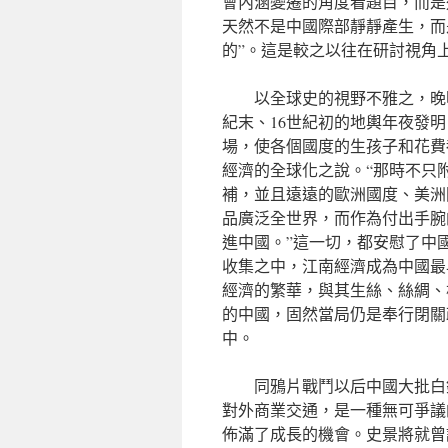
會內涵變遷的角度看題目，而是
天然不是中國際部靜靜產生，而
的”。這是較之以往在研討視角
以全球史的視野不雅之，晚
紀末、16世紀初的地輿年夜發
場，使各個國度的生孩子和花費
經濟的全球化之說。“那時不只
補，並且遠遠的歐洲國度、美洲
品廣泛全世界，而作為付出手腕
進中國。”這一切，都安慰了中
收集之中，江南經濟成為中國最
經濟的繁華，與其生絲、絲綢、
的中國，固然當局仍是奉行閉關
中。
同鴉片戰鬥以后中國大批白
對外商業交通，是一種無可爭議
佈滿了成長的機會。史景將就曾