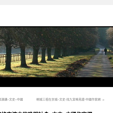
演講–文史–中國
桐城三祖在京城–文史-找九宮格見證-中國作家網
→