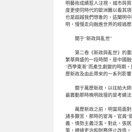
明藝術成績惹人注視，城市與貿
度更使同時代的歐洲難以看其項
也是超越我們想象的，這闡明中
明，慢慢走向融進世界的經過歷
關于“新政與亂世”
第二卷《新政與亂世》的重
繁華興盛的一段時間，是中國融
“西學東漸”而產生劇變的時期
歷新政及由此帶來的一系列影響
關于萬歷新政，以往給大師
最震動那時晚明政壇的是考績法
萬歷新政之前，明當局面對
諸多艱苦，那時的宦海，官員“
義、情勢主義泛濫。對此，張居
策，繚繞吏治和財務停止改造。