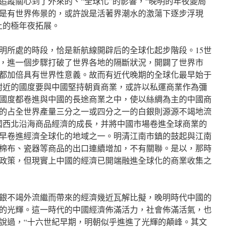
追蹤關心到了外來的、“全球化”的影響，“晚明的年夜變局
是有世界佈景的，或許說是活著界潮水的激蕩下逐步浮現
上的極年夜拓展。
明所處的時段，恰是新航線開辟后的全球化起步階段。15世
明，進一個步驟打破了世界各地的隔斷狀況，開闢了世界市
都加倍具有世界性意義。故而有近代晚期的全球化最早始于
附近的國度要與中國堅持朝貢商業，或許以私運商業作為彌
國度都卷進與中國的長途商業之中，使以絲綢為主的中國商
的占全世界產量三分之一或四分之一的白銀則源源不竭地流
國西北沿海商品經濟的成長，并將中國市場卷進全球商業的
早卷進經濟全球化的地域之一。明清江南市鎮的鼓起與江南
棉布、瓷器等商品的出口連續增加，不有關聯。是以，那時
政策，但現實上中國的經濟已開端融進全球化的商業收集之
銀不竭外流繼而帶來的經濟幾近瓦解比擬，晚明時代中國的
的光輝。這一時代的中國經濟佈滿活力，社會佈滿活氣，也
說過，“十六世紀早期，明朝似乎進進了光輝的顛峰。其文