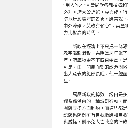
“用人唯才”。當局對各部機構
必罰。誇大公詮選，專責成，行
防范玩忽職守的景象。應當說，
中外淬礪，莫敢有偷心”。萬歷
力比擬高的時代。
新政在經濟上不只把一條鞭
赤字漸趨消散，為明當局集聚了
年，府庫積金不下四百余萬。是
可是，由于聞風而動的改造樹敵
出人意表的忽然長眠，他一腔血
旦。
萬歷新政的掉敗，緣由是多
體系體例內的一種調劑行動，而
團體等多方面制約，而這些都是
統體系體例擁有自我順應和自我
與威權，則不免人亡政息的掉敗