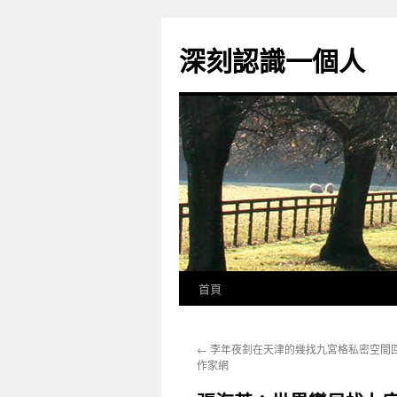
跳
至
深刻認識一個人
主
要
內
容
首頁
←
李年夜釗在天津的幾找九宮格私密空間回
作家網