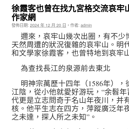
徐霞客也曾在找九宮格交流哀牢山
作家網
發佈日期:
2024 年 12 月 20 日
，
作者:
admin
邇來，哀牢山幾次出圈，有不少
天然周遭的狀況復雜的哀牢山。明
和文學家徐霞客，也曾特地到哀牢
為查找長江的泉源前去東北
明神宗萬歷十四年（1586年）
江陰，從小他就愛好游玩，“余髫年
代更是立志問奇于名山年夜川，并
核。他平生志在四方，萍蹤廣泛年夜
之未達，探人所之未知”。