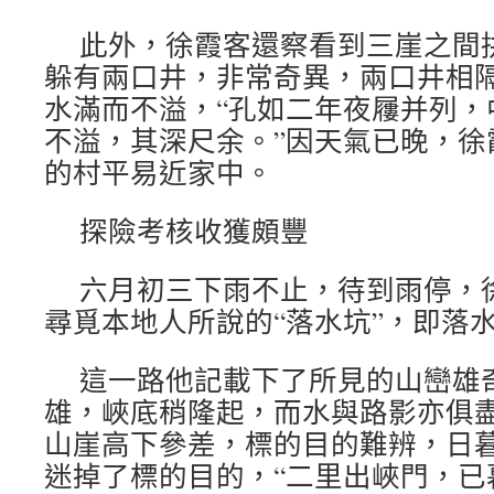
此外，徐霞客還察看到三崖之間
躲有兩口井，非常奇異，兩口井相
水滿而不溢，“孔如二年夜屨并列，
不溢，其深尺余。”因天氣已晚，徐
的村平易近家中。
探險考核收獲頗豐
六月初三下雨不止，待到雨停，
尋覓本地人所說的“落水坑”，即落
這一路他記載下了所見的山巒雄
雄，峽底稍隆起，而水與路影亦俱盡
山崖高下參差，標的目的難辨，日
迷掉了標的目的，“二里出峽門，已