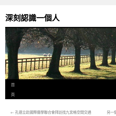
跳
至
深刻認識一個人
主
要
內
容
首
頁
←
孔德立赴國際儒學聯合會拜訪找九宮格空間交通
另一