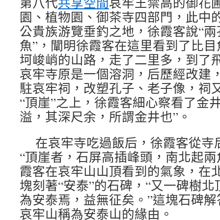
第八代
共享空間
哀牢王禁高的御花
園、植物園、御茶寺四部門，此中
公貴族游覽垂釣之地，徐霞客說“兩
魚”，闡明徐霞客在這里看到了比目
坷峻峭的山路，走了二里多，到了
哀牢寺原是一個溶洞，后歷經改建
駐哀牢祠，改塑孔子、老子像，祠
“頂崖”之上，徐霞客細心察看了金
溢，其深尺余，所謂金井也”。
在哀牢寺吃過飯后，徐霞客從寺
“頂崖者，石屏高插峰頭，南北起兩
霞客在哀牢山山頂看到的氣象，在
塊刻著“安泰”的石碑，“又一碑樹
為安泰焉，益無征矣。”這塊石碑解
哀牢山稱為安泰山的緣由。