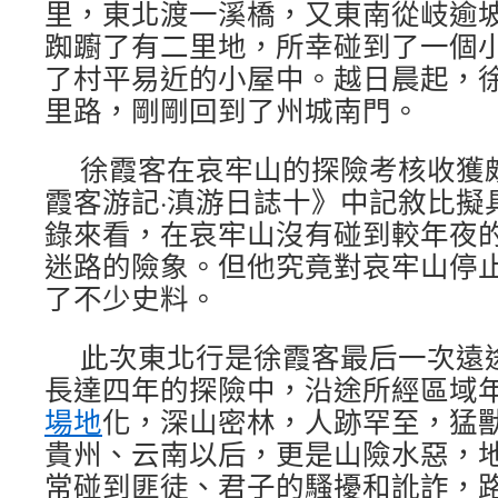
里，東北渡一溪橋，又東南從岐逾坡
踟躕了有二里地，所幸碰到了一個
了村平易近的小屋中。越日晨起，
里路，剛剛回到了州城南門。
徐霞客在哀牢山的探險考核收獲
霞客游記·滇游日誌十》中記敘比擬
錄來看，在哀牢山沒有碰到較年夜
迷路的險象。但他究竟對哀牢山停
了不少史料。
此次東北行是徐霞客最后一次遠
長達四年的探險中，沿途所經區域
場地
化，深山密林，人跡罕至，猛
貴州、云南以后，更是山險水惡，
常碰到匪徒、君子的騷擾和訛詐，