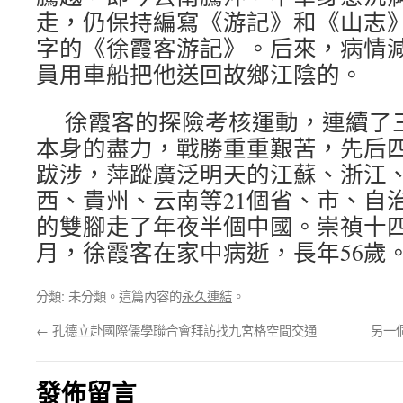
走，仍保持編寫《游記》和《山志》
字的《徐霞客游記》。后來，病情
員用車船把他送回故鄉江陰的。
徐霞客的探險考核運動，連續了
本身的盡力，戰勝重重艱苦，先后
跋涉，萍蹤廣泛明天的江蘇、浙江
西、貴州、云南等21個省、市、自
的雙腳走了年夜半個中國。崇禎十四年
月，徐霞客在家中病逝，長年56歲
分類: 未分類。這篇內容的
永久連結
。
←
孔德立赴國際儒學聯合會拜訪找九宮格空間交通
另一
發佈留言