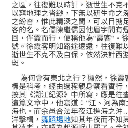
之區，往復難以時計，逝世生不克
以窮地理之沓緲，下無以研生命之
之紛杳，惟此精深之間，可以目搪足
客的名。名儒陳繼儒因他眉宇間有
回，伴霞而行，便稱他為“霞客”。
號。徐霞客明知路途遠遠，往復難
逝世生不克不及自保，依然決計西
斑。
為何會有東北之行？顯然，徐霞
標是科考，經由過程親身察看實行
按其《溯江紀源》中所寫，應是往
這篇文章中，他寫道：“江、河為南
海也。而余邑合法年夜江進海之沖
洋擊楫，
舞蹈場地
知其年夜而不知
其遠者，亦認為起源岷山罷了。余