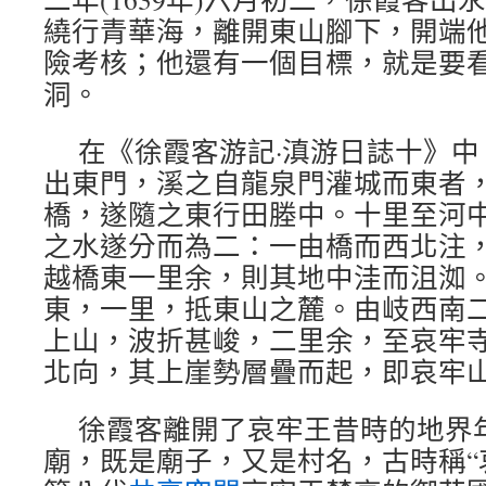
繞行青華海，離開東山腳下，開端
險考核；他還有一個目標，就是要
洞。
在《徐霞客游記·滇游日誌十》中
出東門，溪之自龍泉門灌城而東者
橋，遂隨之東行田塍中。十里至河
之水遂分而為二：一由橋而西北注
越橋東一里余，則其地中洼而沮洳
東，一里，抵東山之麓。由岐西南
上山，波折甚峻，二里余，至哀牢
北向，其上崖勢層疊而起，即哀牢山
徐霞客離開了哀牢王昔時的地界
廟，既是廟子，又是村名，古時稱“