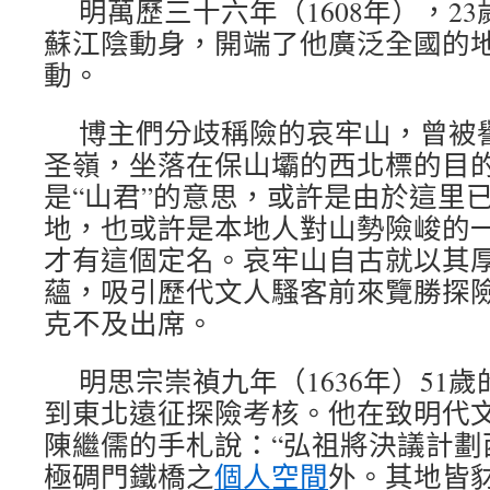
明萬歷三十六年（1608年），2
蘇江陰動身，開端了他廣泛全國的
動。
博主們分歧稱險的哀牢山，曾被
圣嶺，坐落在保山壩的西北標的目的
是“山君”的意思，或許是由於這里
地，也或許是本地人對山勢險峻的
才有這個定名。哀牢山自古就以其
蘊，吸引歷代文人騷客前來覽勝探
克不及出席。
明思宗崇禎九年（1636年）51
到東北遠征探險考核。他在致明代
陳繼儒的手札說：“弘祖將決議計劃
極碉門鐵橋之
個人空間
外。其地皆