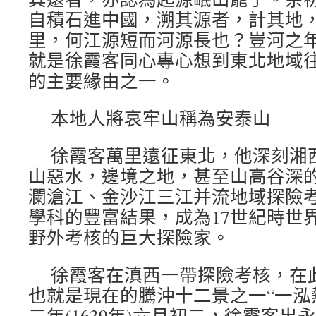
自積石進中國，溯其源者，計其地
里，何江源短而河源長也？豈河之年
就是徐霞客同心專心想到東北地域
的主要緣由之一。
本地人將哀牢山稱為安泰山
徐霞客萬里遠征東北，他深刻湘
山惡水，邊境之地，甚至山高谷深
瀾滄江、金沙江三江并流地域探險
學科的豐富結果，成為17世紀時世
野外考核的巨大探險家。
徐霞客在滇西一帶探險考核，在
也就是現在的騰沖十二景之一“一泓
二年(1639年)六月初二，徐霞客