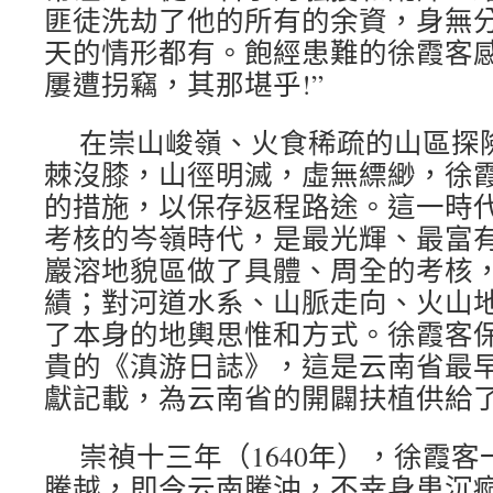
匪徒洗劫了他的所有的余資，身無
天的情形都有。飽經患難的徐霞客感
屢遭拐竊，其那堪乎!”
在崇山峻嶺、火食稀疏的山區探
棘沒膝，山徑明滅，虛無縹緲，徐
的措施，以保存返程路途。這一時
考核的岑嶺時代，是最光輝、最富
巖溶地貌區做了具體、周全的考核
績；對河道水系、山脈走向、火山
了本身的地輿思惟和方式。徐霞客
貴的《滇游日誌》，這是云南省最
獻記載，為云南省的開闢扶植供給
崇禎十三年（1640年），徐霞
騰越，即今云南騰沖，不幸身患沉