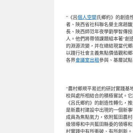
“《呂
個人空間
氏鄉約》的創造
者、陜西省社科聯名譽主席趙馥
長、陜西師范年夜學劉學智傳授
人。他們將帶領課題組本著“創
的淵源流變，并在總結現當代鄉
以踐行社會主義焦點價值觀和鄉
各界
會議室出租
參與、基層試點
“農村鄉規平易近約研討實踐基
校與處所相結合的積極嘗試。它
《呂氏鄉約》的創造性轉化，推
是新農村建設中出現的一個新事
成員為焦點氣力，依附藍田農村
級領導和中共藍田縣委的領導和
村實踐中有所衝破、有所創新。