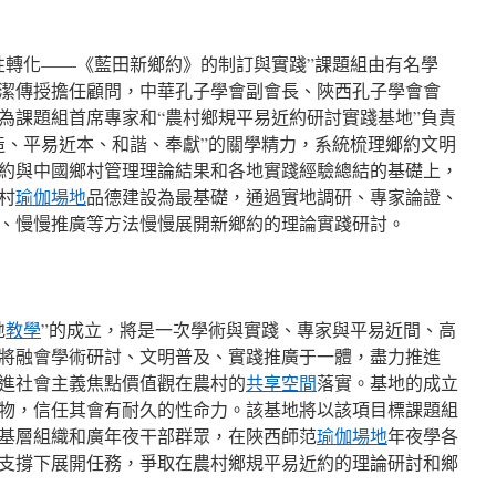
性轉化——《藍田新鄉約》的制訂與實踐”課題組由有名學
潔傳授擔任顧問，中華孔子學會副會長、陜西孔子學會會
為課題組首席專家和“農村鄉規平易近約研討實踐基地”負責
造、平易近本、和諧、奉獻”的關學精力，系統梳理鄉約文明
約與中國鄉村管理理論結果和各地實踐經驗總結的基礎上，
村
瑜伽場地
品德建設為最基礎，通過實地調研、專家論證、
、慢慢推廣等方法慢慢展開新鄉約的理論實踐研討。
地
教學
”的成立，將是一次學術與實踐、專家與平易近間、高
將融會學術研討、文明普及、實踐推廣于一體，盡力推進
進社會主義焦點價值觀在農村的
共享空間
落實。基地的成立
物，信任其會有耐久的性命力。該基地將以該項目標課題組
基層組織和廣年夜干部群眾，在陜西師范
瑜伽場地
年夜學各
支撐下展開任務，爭取在農村鄉規平易近約的理論研討和鄉