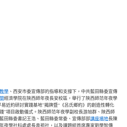
教學
、西安市委宣傳部的指導和支撐下，中共藍田縣委宣傳
間
經濟學院在陜西師年夜長安校區，舉行了陜西師范年夜學
平易近約研討實踐基地”揭牌暨“《呂氏鄉約》的創造性轉化
踐”項目啟動儀式。陜西師范年夜學副校長游旭群、陜西師
藍田縣委書記王浩、藍田縣委常委、宣傳部部
講座場地
長陳
年夜學社科處處長袁祖社，以及課題組首席專家劉學智傳