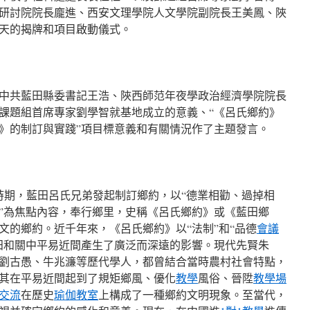
研討院院長龐進、西安文理學院人文學院副院長王美鳳、陜
天的揭牌和項目啟動儀式。
中共藍田縣委書記王浩、陜西師范年夜學政治經濟學院院長
課題組首席專家劉學智就基地成立的意義、“《呂氏鄉約》
》的制訂與實踐”項目標意義和有關情況作了主題發言。
北宋時期，藍田呂氏兄弟發起制訂鄉約，以“德業相勸、過掉相
”為焦點內容，奉行鄉里，史稱《呂氏鄉約》或《藍田鄉
文的鄉約。近千年來，《呂氏鄉約》以“法制”和“品德
會議
田和關中平易近間產生了廣泛而深遠的影響。現代先賢朱
劉古愚、牛兆濂等歷代學人，都曾結合當時農村社會特點，
其在平易近間起到了規矩鄉風、優化
教學
風俗、晉陞
教學場
交流
在歷史
瑜伽教室
上構成了一種鄉約文明現象。至當代，