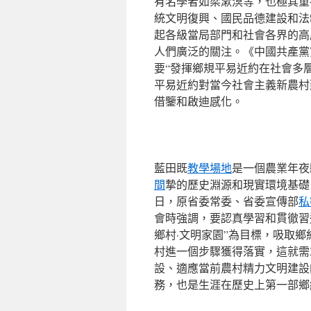
有名學者如梁漱溟等，也極其重
統文明復興、國民品德建設和法
起各級當局部門和社會各界的高
人們廣泛的關注。《中國共產黨
要“發揮鄉規平易近約在社會多
平易近約對當今社會主義新農村
借鑒和啟迪感化。
藍田既
教學場地
是一個農業年夜
間
摯的歷史淵源和現實環境基礎
日，原省委常委、省委宣傳部
私
會時強調，要認真學習和貫徹習
鄉村·文明家園”為目標，吸取
村進一個步驟獲得落實，這就需
設、適應當前農村精力文明建設
務，也是生涯在歷史上第一部鄉