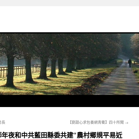
思長
【劉甜心求包養網青衢】四十所聞
→
師年夜和中共藍田縣委共建“農村鄉規平易近