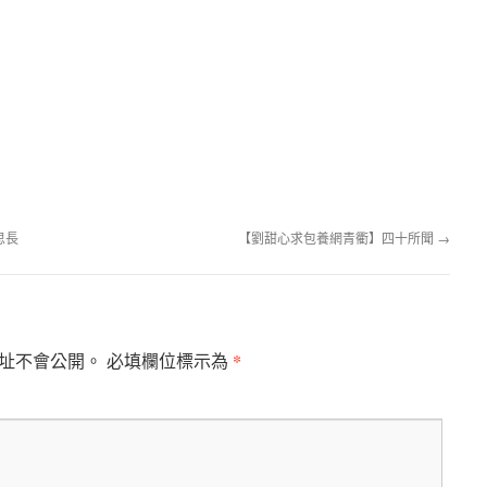
思長
【劉甜心求包養網青衢】四十所聞
→
*
址不會公開。
必填欄位標示為