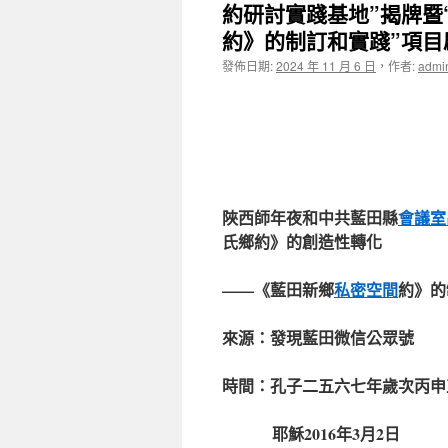
約研討實踐基地”揭牌暨
約》的制訂和實踐”項目
發佈日期:
2024 年 11 月 6 日
，
作者:
admi
陜西師年夜和中共藍田縣
會議室
氏鄉約》的創造性轉化
——《藍田新鄉
私密空間
約》的
來源：發現藍田微信公眾號
時間：孔子二五六七年歲次丙申
耶穌2016年3月2日