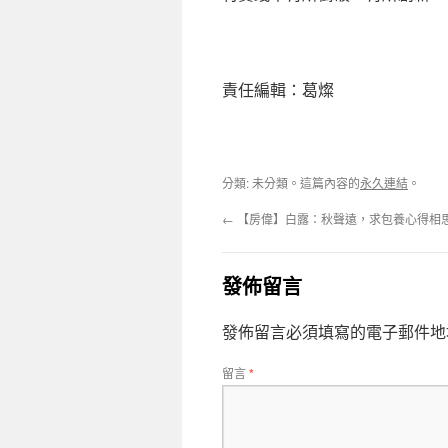
責任編輯：葛燦
分類: 未分類。這篇內容的
永久連結
。
←
【房偉】白露：秋聲遠，求包養心得相
發佈留言
發佈留言必須填寫的電子郵件地
留言
*