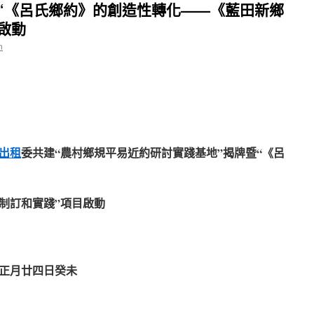
“《呂氏鄉約》的創造性轉化——《藍田新鄉
啟動
n
出租
委共建“農村鄉規平易近約研討實踐基地”揭牌暨“《呂
制訂和實踐”項目啟動
正月廿四日癸未