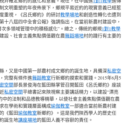
視并確定鄉約的感化和意義。現在，在中國進
1對1教學
進傳
制文明重塑的年夜佈景下，鄉規平易近約的現實意義已經惹
度重視，《呂氏鄉約》的研討
教學場地
和創造性轉化也遭到
第十八屆四中全會公報》強調指出，在當前新農村建設中，
層次多領域管理中的積極感化”。總之，傳統的鄉規
1對1教學
建設、社會主義焦點價值觀在農
舞蹈場地
村的踐行有主要的
縣，又是中國第一部農村成文鄉約的誕生地，具備深
私密空
，完整有條件進
舞蹈教室
行新鄉約摸索和實踐。2015年6月5
密空間
部長景俊海在藍田縣掌管召開藍田《呂氏鄉約》座談
近
私密空間
平總書記來陜視察主要講話精力，以建設“漂亮
鄉約中的法制和品德教導精華，以使社會主義焦點價值觀在農
求在學術和實踐層面構成
瑜伽教室
一部適合當前新農村建
的《藍田
瑜伽教室
新鄉約》。這是我們陜西學人的歷史任
約誕生地
講座場地
的藍田人義不容辭的責任。