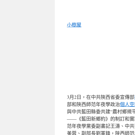
小樹屋
3月2日，在中共陜西省委宣傳部
部和陜西師范年夜學政治
個人空
與中共藍田縣委共建“農村鄉規
——《藍田新鄉約》的制訂和實
范年夜學黨委副書記王濤、中共
美蓉、副部長劉軍鋒，陜西師范