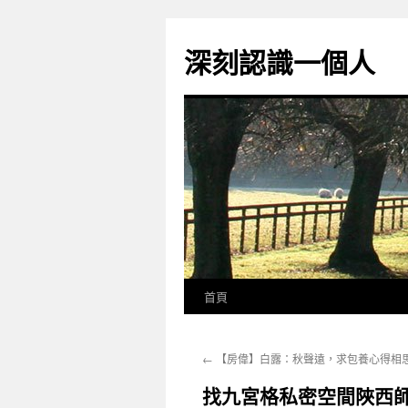
跳
至
深刻認識一個人
主
要
內
容
首頁
←
【房偉】白露：秋聲遠，求包養心得相
找九宮格私密空間陜西