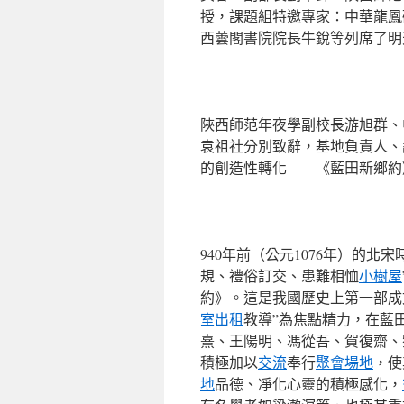
授，課題組特邀專家：中華龍鳳
西蕓閣書院院長牛銳等列席了明
陜西師范年夜學副校長游旭群、
袁祖社分別致辭，基地負責人、
的創造性轉化——《藍田新鄉約
940年前（公元1076年）的
規、禮俗訂交、患難相恤
小樹屋
約》。這是我國歷史上第一部成
室出租
教導”為焦點精力，在藍
熹、王陽明、馮從吾、賀復齋、
積極加以
交流
奉行
聚會場地
，使
地
品德、凈化心靈的積極感化，