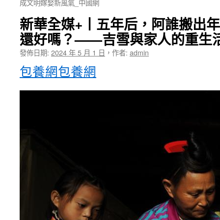
成文明嫁娶新風氣_中國網
新華全媒+丨五年后，阿誰搬出
還好嗎？——吉雪與家人的重生
發佈日期:
2024 年 5 月 1 日
，
作者:
admin
包養網
包養網