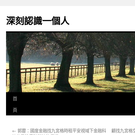
跳
至
深刻認識一個人
主
要
內
容
首
頁
←
郭靂：國度金融找九宮格時租平安視域下金融科
顧找九宮格