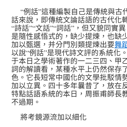
“例話”這種編製自己是傳統與古
話來說，即傳統文論話語的古代化轉
“詩話”“文話”“詞話”，但又貌同
是隨性感悟式的，缺少提煉，也缺少
加以甄選，并分門別類提煉出要
舞
以說“例話”是現代詩文評的系統化
于本日之學術著作的一二三四、甲
詞的解讀看，某種水平上仍然保存
色。它長短常中國化的文學批駁情
加以立異。四十多年曩昔了，放在
特點話語系統的本日，周振甫師長
不過期。
將考鏡源流加以細化