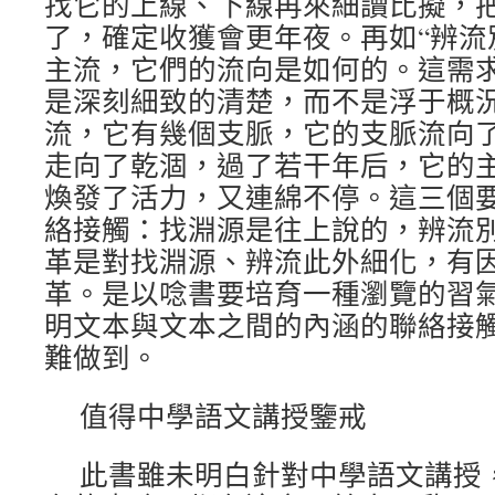
找它的上線、下線再來細讀比擬，
了，確定收獲會更年夜。再如“辨流
主流，它們的流向是如何的。這需
是深刻細致的清楚，而不是浮于概
流，它有幾個支脈，它的支脈流向
走向了乾涸，過了若干年后，它的
煥發了活力，又連綿不停。這三個
絡接觸：找淵源是往上說的，辨流
革是對找淵源、辨流此外細化，有
革。是以唸書要培育一種瀏覽的習
明文本與文本之間的內涵的聯絡接
難做到。
值得中學語文講授鑒戒
此書雖未明白針對中學語文講授