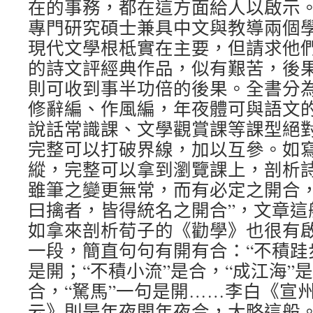
在的事務，都在這方面給人以啟示
專門研究碩士兼具中文與教導兩個
現代文學根柢實在主要，但請求他
的詩文評經典作品，似有艱苦，後
則可收到事半功倍的後果。全書分
修辭編、作風編，年夜體可與語文
說話常識課、文學觀賞課等課型絕
完整可以打破界線，加以互參。如
縱，完整可以拿到瀏覽課上，剖析詩
雖筆之變更無常，而有必定之開合
曰擒者，皆得統名之開合”，文章這
如拿來剖析荀子的《勸學》也很有啟
一段，簡直句句有開有合：“不積跬步
是開；“不積小流”是合，“成江海”是
合，“駑馬”一句是開……李白《宣
云》則是年夜開年夜合，大略這般