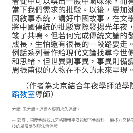
者從中可以嗅出一股中國味來，而
當下我們需求的批駁。以後，要加
國敘事系統，講好中國故事，在文
將中國傳統的批駁實際發揚光年夜
竣了共鳴。但若何完成傳統文論的
成長，生怕還有很長的一段路要走
例話系列著作給現代文論找尋今世
和思緒。但世異則事異，事異則備
周振甫似的人物在不久的未來呈現
（作者為北京結合年夜學師范學
蹈教室
導師）
分類: 未分類。這篇內容的
永久連結
。
←
郭靂：國度金融找九宮格時租平安視域下金融科
顧找九宮格
技的風險應對與法治保證