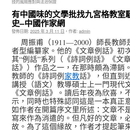
技的風險應對與法治保證
有中國味的文學批找九宮格教室
史–中國作家網
發佈日期:
2025 年 3 月 11 日
，
作者:
admin
周振甫（1911—2000）師長
者型編纂家。他的《文章例話》初次出
其“例話”系列（《詩詞例話》《文
話》）作品之一，在那時頗為滯銷
教師的《詩詞例
家教
話》，但直到
講授（語文）教導碩士上一門現代
《文章例話》。讀后年夜為欣喜，
示，同時也特殊認同這是一本真正
如作者在開篇序文里所述：文章不
寫來作為消遣的。但凡好的文章，
故。為了這個緣故，作者才提起筆