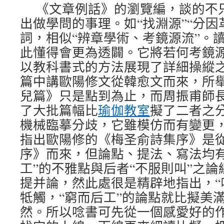
《文章例話》的瀏覽編，談的不
出做學問的事理。如“找淵源”“分因
詞，相似“辨章學術、考鏡源流”。
此懂得會更為透闢。它將若何考鏡
以教科書式的方法展現了詳細操縱之
篇中講歐陽修文從韓愈文而來，所
兒篇》只是點到為止，而周振甫師長
了大批篇幅比
瑜伽教室
擬了二者之
機械臨摹分歧，它雖模仿而有變更，
指出歐陽修的《梅圣俞詩集序》是
序》而來，但論點、提法、寫法均有
工”的不雅點與后者“不服則叫”之
提并論，然此處很是精辟地指出，“叫
牴觸，“窮而后工”的論點就比擬美
然。所以唸書可先從一個感愛好的