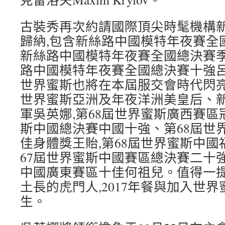
古裝秀再次約請國際頂尖時髦機構
歸納,包含新絲路中國模特年夜賽全
新絲路中國模特年夜賽全國總決賽
路中國模特年夜賽全國總決賽十強
世界蜜斯也將在本屆服交會時代閃亮退
世界蜜斯亞洲及年夜洋洲美皇后、
軍吳英娜,第68屆世界蜜斯廣西賽區
斯中國總決賽中國十強、第68屆世
佳身體獎王貽,第68屆世界蜜斯中國
67屆世界蜜斯中國賽區總決賽二十強
中國廣東賽區十佳何祖兒。值得一提
土長的虎門人,2017年餐與加入世
生。