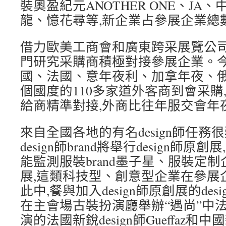
裝奧盈紀元ANOTHER ONE、JA、中
龍、憶花尋等,新企業占參展企業總數
借力歐美工商會和廣東跨采展覽公司
門研究采購商積極對接參展企業。
國、法國、意年夜利、加拿年夜、
個國度的110多家道外客商到會采購
給商精準對接,外商比往年服交會年
來自全國各地的有名design師任務
design師brand將舉行design師
能監測服裝brand墨子星、服裝定
展,這類科技型、創意型企業在參展
此中,餐與加入design師原創展的des
在主會場古裝扮演廳舉辦“遇尚”中法新
演的法國新銳design師Gueffaz和中國