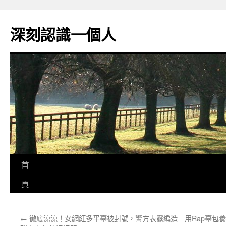
跳
至
深刻認識一個人
主
要
內
容
首
頁
←
徹底涼涼！女網紅多平臺被封號，警方表露編造
用Rap臺包