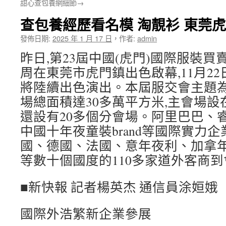
甜心查包養網細節→
查包養經歷看名模 淘靚衫 東莞
發佈日期:
2025 年 1 月 17 日
，
作者:
admin
昨日,第23屆中國(虎門)國際服裝買賣
周在東莞市虎門鎮出色啟幕,11月22
將陸續出色演出。本屆服交會主題為“
場總面積達30多萬平方米,主會場設
還設有20多個分會場。阿里巴巴、睿時髦、F
中國十年夜童裝brand等國際實力企
國、德國、法國、意年夜利、加拿
等數十個國度的110多家道外客商
■新快報 記者楊英杰 通信員涂姮娥
國際外浩繁新企業參展