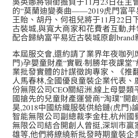
吳英娜將領銜擔負于11月23日在主
的“莫蘭迪變奏曲——2019虎門富平
王貽、胡丹、何祖兒將于11月22日
古裝城,與寬大商家和花費者互動,
配合歸納富平易近古裝城原創bran
本屆服交會,還約請了業界年夜咖列席論
門)孕嬰童財產“實戰·制勝年夜課堂
業批發實體的計謀徵詢專家、《推
人馬春林,全國優良童裝企業代表、
份無限公司CEO關紹洲,線上母嬰
國搶先的兒童財產運營商“淘璞”開
昊,2018中國紡織服裝供給鏈(虎門
智能無限公司副總裁李金柱,杭州國
無限公司結合開創人曾挺,深圳市贏家
雄等,他們將繚繞新批發時期童裝企