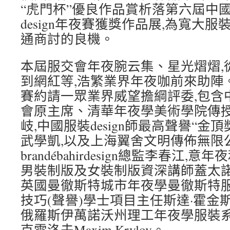
“虎門杯”優良作品賞析落第六屆中國
design年夜賽獲獎作品展,為寬大服裝
通商討的良機。
本屆服交會年夜腕云集、星光熠熠,
到網紅等,浩繁業界年夜咖前來助陣
賽約請一眾業界威望擔綱評委,包含中國
會原主席、清華年夜學美術學院傳
岐,中國服裝design師最高聲譽“金
武學凱,以及上海翼舍文明傳佈無限
brandébahirdesign總監李春江
男裝制版及女裝制版資深講師蓋太諾·庫諾Ga
英國曼徹斯特城市年夜學曼徹斯特服裝
技巧(聲譽)學士項目主任斯達·霍金斯Ms. T
俄羅斯伊萬諾沃州理工年夜學服裝系
克雷洛夫Maxim Krylov。