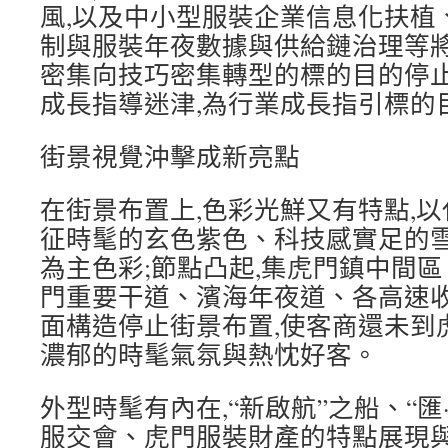
風,以及中小型服裝企業信息化扶植
制與服裝年夜數據與供給鏈治理等
密集向技巧密集轉型的標的目的停
成長指導迷津,為行業成長指引標的
街景視覺沖擊成新亮點
在街景布置上,色彩光鮮又有特點,
征時髦的玄色紫色、科技感實足的
為主色彩;節點凸起,集虎門鎮中間
門重要干道、濱海年夜道、各高速
面構造停止街景布置,使客商還未到
濃郁的時髦氣氛與熱忱好客。
外型時髦有內在,“新啟航”之船、“匯
服交會、虎門服裝財產的特點展現與