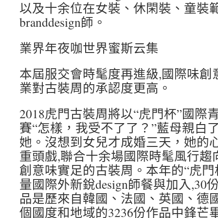
以及十余位在女裝、休閑裝、童裝
branddesign師。
業界年夜咖世界蜜斯云集
本屆服交會時髦度再進級,國際味創
業對古裝周的承認度更高。
2018虎門古裝周將以“虎門杯”國際青年
賽“怎樣，我受不了了？”藍母親白
她。沒想到女兒才成婚三天，她的
重頭戲,聯合十余場國際時髦風行趨
創意味實足的古裝周。本年的“虎門
量國際外新銳design師餐與加入,3
品是歷來自韓國、法國、英國、德
個國度和地域的3236份作品中鋒芒