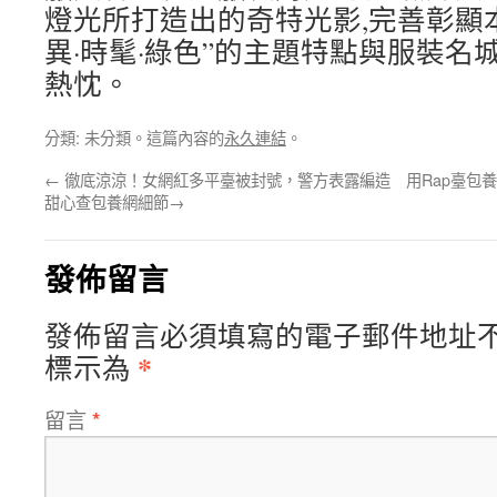
燈光所打造出的奇特光影,完善彰顯
異·時髦·綠色”的主題特點與服裝名
熱忱。
分類: 未分類。這篇內容的
永久連結
。
←
徹底涼涼！女網紅多平臺被封號，警方表露編造
用Rap臺包
甜心查包養網細節→
發佈留言
發佈留言必須填寫的電子郵件地址
*
標示為
留言
*