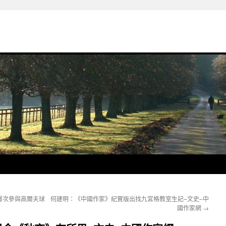
屢次參與高爾夫球
何建明：《中國作家》紀實版出找九宮格教室生記–文史–中
國作家網
→