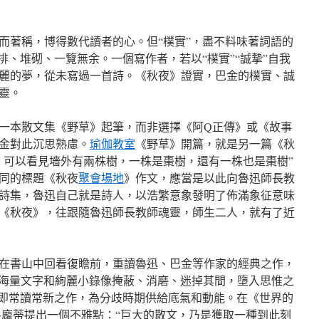
而著稱，博得數代讀者的心。但“樸實”，盡不料味著詞語的
排、堆砌、一覽無余。一個寫作者，若以“樸實”“誠摯”自我
麗的夢，從未寫過一首詩。《秋夜》證實，巴金的樸實、誠
靈。
一本散文集《野草》起筆，而非選擇《阿Q正傳》或《故事
金對此沉思熟慮。
瑜伽教室
《野草》開篇，就是另一篇《秋
，可以看見墻外有兩株樹，一株是棗樹，還有一株也是棗樹”
同的標題《秋夜
聚會場地
》作文，應當是以此向魯迅師長教
詩集，魯迅自己就是詩人，以浩繁意象發明了佈滿象征意味
《秋夜》，往跟隨魯迅師長教師魂靈，師生二人，就有了近
在書山中回看復瞻前，重讀魯迅、巴金等作家的經典之作，
送的海量文字和絢麗小錄像掩蔽、消磨、迷掉其間，墮入思惟之
，即常讀常新之作，為分歧時期供給底氣和動能。在《世界的
·龐蒂提出一個不雅點：“巨大的散文，乃是獲取一種到此刻