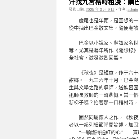
汗找九宮格時租漫：讀巴
發佈日期:
2025 年 3 月 9 日
，
作者:
admin
歲尾也是年頭，是回想的一
從中抽出巴金散文集，隨便翻讀
巴金以小說家、翻譯家名世
等。尤其是暮年所作《隨想錄》
全社會，激發激烈回響。
《秋夜》是短章，作于六十
甜鄉。一九三六年十月，巴金與
生與文學之路的導師，送進墓園
迅師長教師的一聲悲慨。當一個
新梯子嗎？抬著那一口棺材時，
固然同屬懷人之作，《秋夜
者以一系列細節睜開論述，加固
——“一顆燃得通紅的心”——