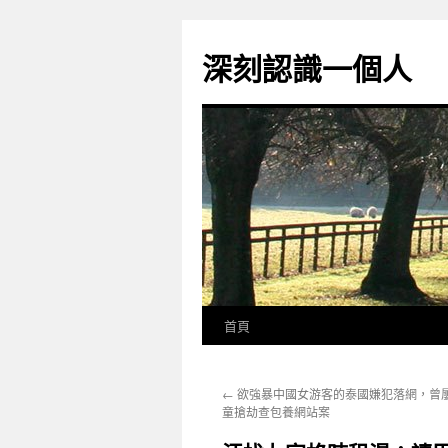
跳
至
深刻認識一個人
主
要
內
容
首頁
←
欲強暴中國女游客的泰國嫌犯落網，曾
童搶劫查包養網站案