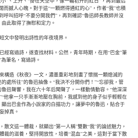
愈小”、上升、“掛在天空中，像一輪初升的紅日”，再到最后
闊而撼人心魄。對于這“一顆燃得通紅的心”，作者“我”也積
到呼叫招呼“不要分開我們”，再到確認“魯迅師長教師并沒
，由此取得了撫慰和定力。
短文中發明出詩性的年夜境界。
已經寫過詩，遂查找材料。公然，青年時期，在用“巴金”筆
.”為筆名，寫過詩。
來構造《秋夜》一文，濃墨重彩地刻畫了懷揣一顆熄滅的
亮的處所往”的魯迅抽像。“我決不分開你們！”“忘卻我，管
的魯迅聲響，我在六十年后聞聲了，一樣動情動容。“他深深
”“他拿一只手漸漸地壓在胸前，我感到他的身子似乎輕輕在
，顯出巴金作為小說家的白描功力，讓夢中的魯迅，貼合于
妄掉真。
，散文這一體裁，就顯出“第一人稱”雙數“我”的論述魅力，
體裁的滋養，堅持開放性，培養“混血”之美，這對于當下散