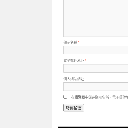
顯示名稱
*
電子郵件地址
*
個人網站網址
在
瀏覽器
中儲存顯示名稱、電子郵件