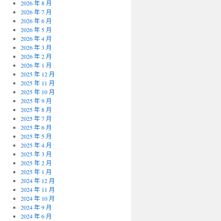
2026 年 8 月
2026 年 7 月
2026 年 6 月
2026 年 5 月
2026 年 4 月
2026 年 3 月
2026 年 2 月
2026 年 1 月
2025 年 12 月
2025 年 11 月
2025 年 10 月
2025 年 9 月
2025 年 8 月
2025 年 7 月
2025 年 6 月
2025 年 5 月
2025 年 4 月
2025 年 3 月
2025 年 2 月
2025 年 1 月
2024 年 12 月
2024 年 11 月
2024 年 10 月
2024 年 9 月
2024 年 6 月