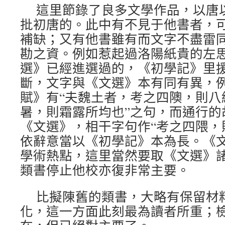
這里節錄了良多文學作品，以唐
批初唐的。此中有不見于他書者，
補缺；又有他書雖有而文字不盡雷
勘之資。例如惹起過洛陽紙貴的左
選》已經進選過的，《初學記》里
斷，文字與《文選》本有同有異，
賦》有“夫魏土者，考之四隩，則八
暑，則霜露所均也”之句，而通行的
《文選》，相干字句作“考之四隈，
依辭意當以《初學記》本為長。《
學術熱點，這里當然要取《文選》
類書停止他校亦復非常主要。
比擬陳舊的類書，大略有保留材
化，這一方面此刻最為讀者所重；