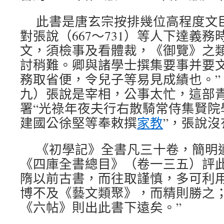
此書是唐玄宗按排幾位高程度文
對張說（667～731）等人下達義
文，須檢事及看體裁，《御覽》之
討稍難。卿與諸學士撰集要事并要
務取省便，令兒子等易見成績也。”
九）張說是宰相，公事太忙，這部
署“光祿年夜夫行右散騎常侍集賢院
建國公徐堅等奉敕撰
家教
”，張說沒
《初學記》全書凡三十卷，簡明
《四庫全書總目》（卷一三五）評此
隋以前古書，而往取謹慎，多可利
博不及《藝文類聚》，而精則勝之
《六帖》則出此書下遠矣。”