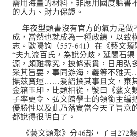
需用海量的材料，非應用國度躲書
的人力、財力保證。
年夜型類書沒有官方的氣力是做
成，當然也就成為一種政績，以致
志。歐陽詢（557-641）在《藝文
“夫九流百氏，為說分歧，延閣石渠
源，頗難尋究，披條索貫，日用弘
采其旨要，事同游海，義等不雅天
撫茲寶運……爰詔撰其事且文，棄
金箱玉印，比類相從，號曰《藝文類
子率更令、弘文館學士的領銜主編
優勝性以及此乃落實當今天子旨意
都說得很明白了。
《藝文類聚》分46部，子目272