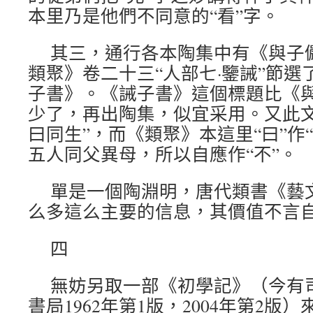
本里乃是他們不同意的“看”字。
其三，通行各本陶集中有《與子
類聚》卷二十三“人部七·鑒誡”節
子書》。《誡子書》這個標題比《
少了，再出陶集，似宜采用。又此文
曰同生”，而《類聚》本這里“曰”作
五人同父異母，所以自應作“不”。
單是一個陶淵明，唐代類書《藝
么多這么主要的信息，其價值不言
四
無妨另取一部《初學記》（今有
書局1962年第1版，2004年第2版