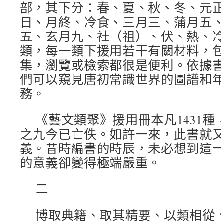
部，其下分：春、夏、秋、冬、元
日、月終、冷食、三月三、蒲月五
五、玄月九、社（祖）、伏、熱、
類，每一類下援用若干有關材料，
集，瀏覽或檢索都很是便利。依據
們可以窺見唐初常識世界的圖譜和
務。
《藝文類聚》援用冊本凡1431
之九今已亡佚。如許一來，此書就
義。昔時編書的時辰，未必想到這
的意義卻變得極端嚴重。
二
博取典籍、取其精要、以類相從