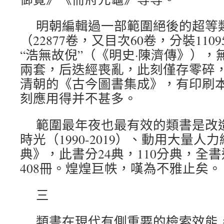
明朝編輯過一部範圍絕後的超等
（22877卷，又目次60卷，分裝11
“浩無故倪”（《明史·陳濟傳》）
兩套，后迭經喪亂，此刻僅存零碎
清朝的《古今圖書集成》，有印刷
刻應用得并不甚多。
範圍最年夜也最有效的類書是改
時光（1990-2019）、動用大量
典》，此書分24典，110分典，全
408冊。煌煌巨帙，嘆為不雅止矣。
三
類書在現代有側重要的檢索效能