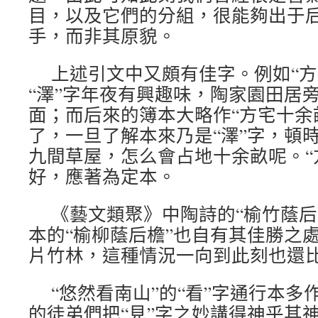
目，以及它們的分組，很能夠出于
手，而非其原貌。
上述引文中又頗有佳字。例如“方
“澤”字年夜有興趣味，陶家園田居
面；而后來的簿本大略作“方宅十余
了，一旦了解本來乃是“澤”字，頓
九間草屋，怎么會占地十余畝呢。“
好，應著為定本。
《藝文類聚》中陶詩的“榆竹蔭后
本的“榆柳蔭后檐”也自有其佳勝之
片竹林，這種情況一向到此刻也還
“悠然看南山”的“看”字通行本多
的徒弟們把“見”字之妙講得神乎其