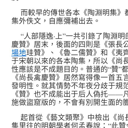
而較早的傳世各本《陶淵明集》
集外佚文，自應彌補出去。
“人部隱逸·上”一共引錄了陶淵
慶贊》居末，後面的四則是《張長
場地
珪贊》、《魯二儒贊》和《夷
于宋朝以來的各本陶集，所以《尚
性應該是不成題目的。普通的“贊”
《尚長禽慶贊》居然寫得像一首五
發明性。就其情勢不年夜分歧于規
《贊》也不成能出于后人偽托——
施做盜窟版的，不會有別開生面的
起首從《藝文類聚》中檢出《尚
集里往的明朝學者何孟春說：“此贊