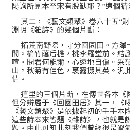
陽詢所見本至宋有脫缺耶？”這個猜
其二，《藝文類聚》卷六十五“財
淵明《雜詩》的幾個片斷：
拓荒南野際，守分回園田。方澤
間。榆竹蔭后檐，桃李羅堂前。結
喧。問君何能爾，心遠地自偏。采
山。秋菊有佳色，裛露掇其英。汎
情。
這里的三個片斷，在傳世各本《
但分辨屬于《回園田居》其一，《
《藝文類聚》是依據起初的手手本
這些詩本來皆題《雜詩》，也就是
題。由此可知此刻我們曾經很是習