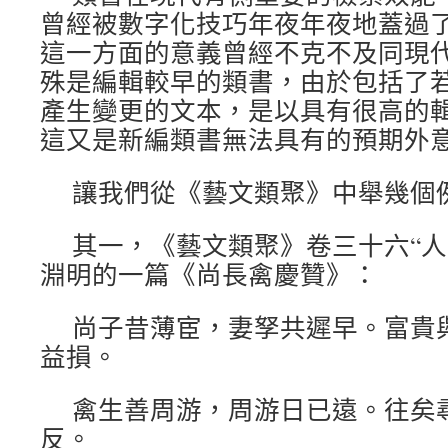
曾經被數字化技巧年夜年夜地蓋過
這一方面的意義曾經不克不及同現
殊是編輯較早的類書，由於包括了
產生變更的文本，是以具有很高的
這又是新編類書無法具有的預期外
讓我們從《藝文類聚》中舉幾個
其一，《藝文類聚》卷三十六“人
淵明的一篇《尚長禽慶贊》：
尚子昔薄宦，妻孥共遲早。富貴
益損。
禽生善周游，周游日已遠。往矣
反。