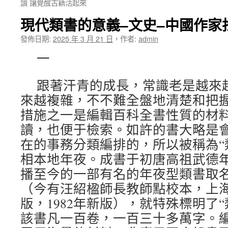
讀 讓覺醒古籍活起來
現代類書的意義–文史–中國作家
發佈日期:
2025 年 3 月 21 日
，
作者:
admin
一
跟著汗青的成長，常識老是越來
來越複雜，不不難全盤地清楚和把
措施之一是編輯百科全書性質的材
讀，也便于檢索。如許的書大略是
在的事務分類編排的，所以被稱為“
相本地年夜。成書于初唐高祖武德年間（
播至今的一部有名的年夜型類書取
（今有汪紹楹師長教師點校本，上海古
版，1982年新版），就特殊標明了
該書凡一百卷，一百三十多萬字。