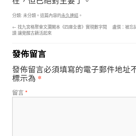
在，但已絕對主要了。
分類: 未分類。這篇內容的
永久連結
。
←
找九宮格聚會文瀾閣本《四庫全書》實現數字閱
盧僎：被忘
讀 讓覺醒古籍活起來
發佈留言
發佈留言必須填寫的電子郵件地址
*
標示為
留言
*