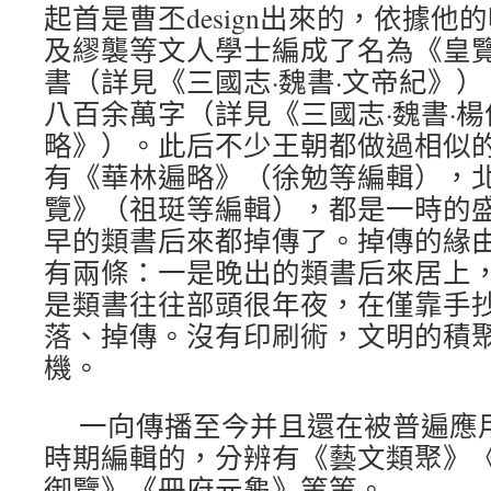
起首是曹丕design出來的，依據
及繆襲等文人學士編成了名為《皇
書（詳見《三國志·魏書·文帝紀》
八百余萬字（詳見《三國志·魏書·
略》）。此后不少王朝都做過相似
有《華林遍略》（徐勉等編輯），
覽》（祖珽等編輯），都是一時的
早的類書后來都掉傳了。掉傳的緣
有兩條：一是晚出的類書后來居上
是類書往往部頭很年夜，在僅靠手
落、掉傳。沒有印刷術，文明的積
機。
一向傳播至今并且還在被普遍應
時期編輯的，分辨有《藝文類聚》
御覽》《冊府元龜》等等。