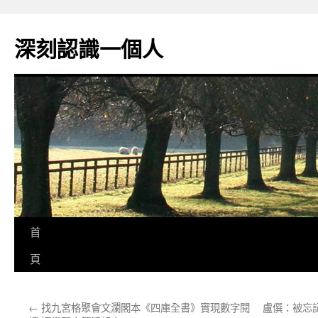
跳
至
深刻認識一個人
主
要
內
容
首
頁
←
找九宮格聚會文瀾閣本《四庫全書》實現數字閱
盧僎：被忘