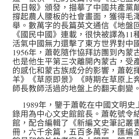
民日報》頒發，描摹了中國共產黨
撐起農人腰板的社會畫面，獲得毛
舉。數萬字的長篇英文通信《地盤
《國民中國》連載，很快被譯為11
活氣中國無力還擊了東方世界對中
1956年，蕭乾隨作協拜訪團到內蒙
也是他生平第三次離開內蒙古，受
的感化和蒙古族成分的影響，蕭乾
羊》《草原即景》《時期在草原上
師長教師活過的地盤上的翻天劇變
1989年，鑒于蕭乾在中國文明
錄用為中心文史館館長。蕭乾號令結
館，配合編輯了《新編文史筆記叢書
冊，六千余篇，五百多萬字，匯編