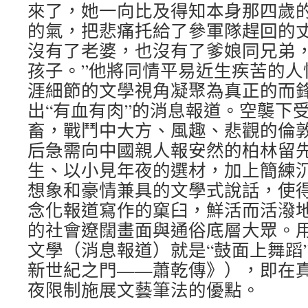
來了，她一向比及得知本身那四歲
的氣，把悲痛托給了參軍隊趕回的
沒有了老婆，也沒有了爹娘同兄弟
孩子。”他將同情平易近生疾苦的人
涯細節的文學視角凝聚為真正的而
出“有血有肉”的消息報道。空襲下受
畜，戰鬥中大方、風趣、悲觀的倫
后急需向中國親人報安然的柏林留
生、以小見年夜的選材，加上簡練
想象和豪情兼具的文學式說話，使
念化報道寫作的窠臼，鮮活而活潑
的社會遼闊畫面與通俗底層大眾。
文學（消息報道）就是“鼓面上舞蹈
新世紀之門——蕭乾傳》），即在
夜限制施展文藝筆法的優點。