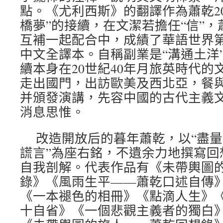
點。《尤利西斯》的翻譯作為蕭乾20
橋夢”的接續，在文潔若擔任“信”，蕭
互補一起配合中，成績了華語世界
中文全譯本。自稱副業是“溝通土洋
續本身在20世紀40年月旅英時代的
走出國門，出訪歐美及西北亞，餐
并頒發演講，先容中國的古代主義
消息思惟。
改造開放后的暮年蕭乾，以“盡
謊言”為座右銘，不遺余力地撰寫回
自我剖解。代表作品有《未帶輿圖
錄》《風雨生平——蕭乾口述自傳
《一本褪色的相冊》《點滴人生》
十自省》《一個悲觀主義者的獨白