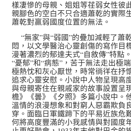
樣凄慘的母親、姐姐等荏弱女性彼
親腳色的空白不只合適蕭乾的實際
蕭乾對羸弱國度位置的無法。
“無家”與“弱國”的疊加減輕了
悶，以文學醫治心靈創傷的寫作目
漫著濃烈的郁達夫式“自敘傳”特點
“憂郁”和“病態”，苦于無法走出極
極熱忱和灰心厭世，時常徜徉在抒
追求心靈安慰。小說中人物呈現高
與母親寄住在親戚家的故事設置呈
檐》《曇》《夕照》多篇小說中。
溫情的浪漫想象和對窮人惡霸欺負
穿。面臨日軍鐵蹄下的平易近族危難
何將高度豐滿的小我感情與對國度
止更好融會，1933年末他對巴金的