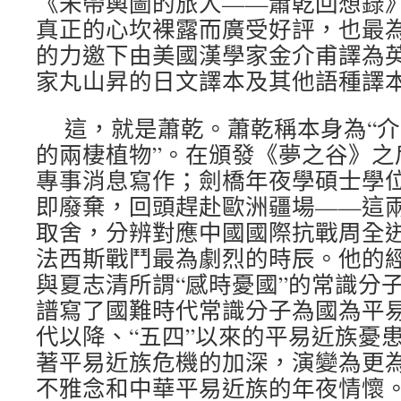
《未帶輿圖的旅人——蕭乾回想錄
真正的心坎裸露而廣受好評，也最
的力邀下由美國漢學家金介甫譯為
家丸山昇的日文譯本及其他語種譯
這，就是蕭乾。蕭乾稱本身為“
的兩棲植物”。在頒發《夢之谷》之
專事消息寫作；劍橋年夜學碩士學
即廢棄，回頭趕赴歐洲疆場——這
取舍，分辨對應中國國際抗戰周全
法西斯戰鬥最為劇烈的時辰。他的
與夏志清所謂“感時憂國”的常識分
譜寫了國難時代常識分子為國為平
代以降、“五四”以來的平易近族憂
著平易近族危機的加深，演變為更為
不雅念和中華平易近族的年夜情懷