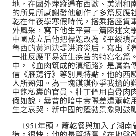
地，在國外萍蹤遍布西歐、美洲和
的所見所感謝發他創作了多篇反應
乾在年夜學寒假時代，搭乘搭座貨
外風采，寫下他生平第一篇陳述文
中國成立后他把標題改為《平綏瑣
魯西的黃河決堤洪流災后，寫出《
一批反應平易近生疾苦的特寫名篇
中，《血肉筑成的滇緬路》是廣為
信《雁蕩行》等別具特點，他的西
人所熟知。為一塊饃饃你爭我搶的
中飽私囊的官員、壯丁們用白骨肉
假如說，曩昔的暗中實際差遣蕭乾
生之哀哭，新中國的蓬勃景象則鼓
1951年頭，蕭乾餐與加入了湖
造。很快，他的長篇特寫《在地盤