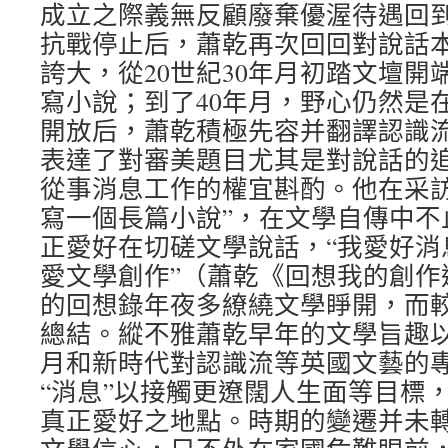
成立之際義無反顧廢棄優渥待遇回
抗戰停止后，蕭乾再次回回對說話
誇大，從20世紀30年月初踏文壇開
寫小說；到了40年月，野心仍然是
開放后，蕭乾積極先容并翻譯認識
表達了對審美題目尤其是對說話的
從事消息工作的權宜斟酌。他在采訪
寫一個長篇小說”，在文學自傳中不
正愛好在切磋文學說話，“我愛好消
愛文學創作”（蕭乾《回想我的創作
的回想錄年夜多繚繞文學睜開，而
總結。縱不雅蕭乾早年的文學旨趣以及
月和新時代對認識流等英國文藝的
“消息”以接觸更遼闊人生面等目標
真正愛好之地點。時期的變遷并未