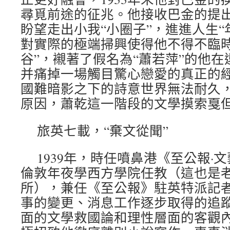
尋覓前途的征兆。他接收巴金的提
盼望走出小我“小圈子”，進進人生“
對實際的極端掃興使得他不得不臨時
谷”，襯著了假名為“蕭若萍”的他
并痛掉一場觸目驚心戀愛的真正的
國難暗影之下的詩意世界無法耐久
原因，蕭乾這一階段的文學摸索戛
旅英七載，“棄文從聞”
1939年，時任噴鼻港《至公報·
倫敦年夜學西方學院任教（這也是
所），兼任《至公報》駐英特派記
事的變更、消息工作逐步取得的追
面的文學救國論和理性層面的客觀