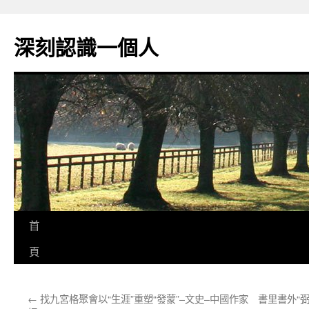
跳
至
深刻認識一個人
主
要
內
容
首
頁
←
找九宮格聚會以“生涯”重塑“發蒙”–文史–中國作家
書里書外“