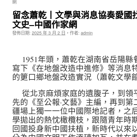
網
留念蕭乾丨文學與消息協奏愛國
文史–中國作家網
發佈日期:
2025 年 3 月 2 日
，
作者:
admin
1951年頭，蕭乾在湖南省岳陽
寫下《在地盤改造中進修》等消息
的筻口鄉地盤改造實況（蕭乾文學
從北京麻煩家庭的遺腹子，到領
先的《至公報·文藝》主編，再到第
疆場上獨一一位中國際地記者，之
學拋出的熱忱橄欖枝，跟隨青年時
回國投身新中國扶植，新時代以來