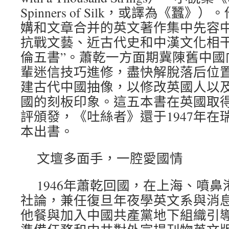
Spinners of Silk，或譯為《
媾和文章合并的英文著作集中先容
抗戰文藝、近古代史和中漢文化相干
倫五書”。蕭乾一方面期冀陳舊中國
輩迷信技巧進修，盡快解脫落后位
建古代中國抽像，以修改英國人以
國的刻板印象。這五本書在英國取
評頒發，《吐絲者》還于1947年在
本出書。
文壇多面手，一腔愛國情
1946年蕭乾回國，在上海、噴
社論，兼任復旦年夜學英文系與消息系
他餐與加入中國共產黨地下組織引