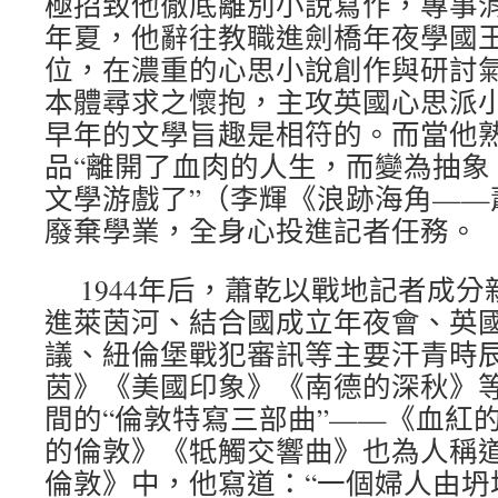
極招致他徹底離別小說寫作，專事消息
年夏，他辭往教職進劍橋年夜學國
位，在濃重的心思小說創作與研討
本體尋求之懷抱，主攻英國心思派
早年的文學旨趣是相符的。而當他
品“離開了血肉的人生，而變為抽象
文學游戲了”（李輝《浪跡海角——
廢棄學業，全身心投進記者任務。
1944年后，蕭乾以戰地記者成
進萊茵河、結合國成立年夜會、英
議、紐倫堡戰犯審訊等主要汗青時
茵》《美國印象》《南德的深秋》等通信
間的“倫敦特寫三部曲”——《血紅
的倫敦》《牴觸交響曲》也為人稱
倫敦》中，他寫道：“一個婦人由坍