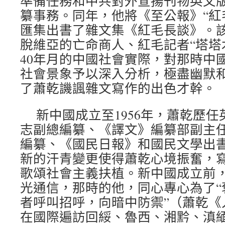
準備任務和中共對外宣揚刊物英文
纂事務。同年，他將《至公報》“紅
匯集出書了雜文集《紅毛長談》。
脫維亞的亡命商人、紅毛記者“塔塔木
40年月的中國社會實際，對那時中
社會景象予以深入分析，極盡幽默
了蕭乾譏諷雜文寫作的出色才幹。
新中國成立至1956年，蕭乾歷
志副總編纂、《譯文》編纂部副主
編纂、《國民日報》和國民文學出
新的汗青變更使得蕭乾心境振奮，
歌頌社會主義扶植。新中國成立前
光通信，那時的他，同心專心為了“
者呼叫招呼，向暗中防禦”（蕭乾《
在國際遍訪回綏、魯西、湘黔、滇