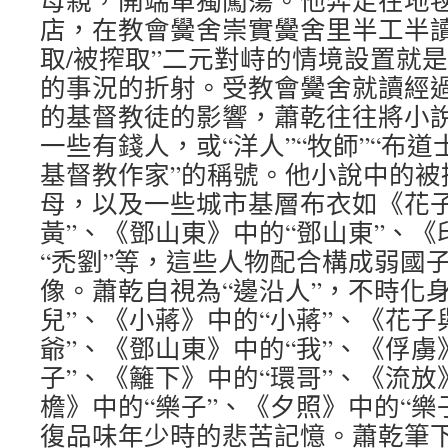
母親，開端單獨闖蕩。他奔走在地
店，在教會黌舍崇實黌舍里半工半讀
取/被搾取”二元對峙的情境設置就
的事況的折射。受教會黌舍就讀經
的基督教徒的影響，蕭乾往往將小
一些有錢人，或“洋人”“牧師”“布道
基督教作家”的稱號。他小說中的被
母，以及一些城市基層布衣如《花子
黃”、《鄧山東》中的“鄧山東”、
“禿劉”等，這些人物配合構成弱國
像。蕭乾自視為“邊沿人”，不時化
兒”、《小蔣》中的“小蔣”、《花子
爺”、《鄧山東》中的“我”、《俘虜》
子”、《籬下》中的“環哥”、《流放
檐》中的“樂子”、《夕照》中的“樂
復品味年少時的悲苦記憶。蕭乾筆