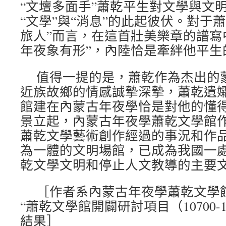
“文壇多面手”蕭乾平生對文學與文
“文學”與“消息”的此起彼伏。對于
旅人”而言，在這首壯美樂章的譜寫
年夜象有形”，內陸恰是牽絆他平生
值得一提的是，蕭乾作為杰出的
近族故鄉的情感誠摯深摯，蕭乾遺
館建在內蒙古年夜學恰是對他的懂得和
景立起，內蒙古年夜學蕭乾文學館
蕭乾文學藝術創作經過的事況和作
為一體的文明場館，已成為我國一
乾文學文明和停止人文教導的主要
［作者系內蒙古年夜學蕭乾文學
“蕭乾文學館開闢研討項目（10700-1
結果］