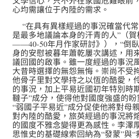
文學信心，只不外在家國危難眼前
心均需讓位于內陸的需求。
“在具有異樣經過的事況確當代
是最多地議論本身的汗青的人”（賀
——40-50年月作家研討》），“倒
身的安慰被暮年蕭乾屢次講述，用來說
議回國的啟事。雖一度經過的事況
大昔時選擇的無怨無悔。崇尚不受
他骨子里對文學持之以恆的酷愛，
的事況，加上平易近國初年特別時期
韃子”成分，使得他對國度強盛的盼
“弱國子平易近”成分促使他將對母
對內陸的酷愛，旅英經過的事況將
的國度不雅念變得更為感性。李澤
思惟史的基礎線索回納為“發蒙”與“