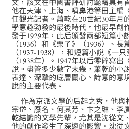
文，該文在中國書評研討範疇具有
他在天津、上海、噴鼻港等田主編《
任觀光記者。蕭乾在20世紀30年月
學意趣勃發的最後時代。他最早創
發于1929年，此后頒發兩部短篇小
（1936）和《栗子》（1936）、
（1937-1938），和短篇小說《
（1938年）。1947年以后零碎寫
說。盡管多少數字未幾，蕭乾的小
表達、深摯的底層關心、詩意的意
說的主要代表。
作為京派文學的后起之秀，他與
宗岱、廢名、何其芳、卞之琳、李
乾結識的文學先輩，尤其是沈從文
他的創作發生了深遠的影響。沈從