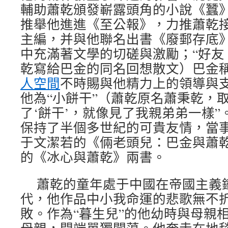
輔助蕭乾頒發嶄露頭角的小說《蠶
推舉他進進《至公報》，力推蕭乾接
主編，并與他聯名出書《廢郵存底
中充滿著文學的切磋與激勵；“好友
乾寫給巴金的同名回想散文）巴金稱
人空間
不時賜與他精力上的領導與
他為“小餅干”（蕭乾原名蕭秉乾，
了‘餅干’，就像見了我親弟弟一樣
保持了半個多世紀的可貴友情，當
于文潔若的《倆老頭兒：巴金與蕭
的《冰心與蕭乾》兩書。
蕭乾的童年處于中國在帝國主義
代，他作品中小我命運的悲歌無不
敗。作為“暮生兒”的他幼時與母親相