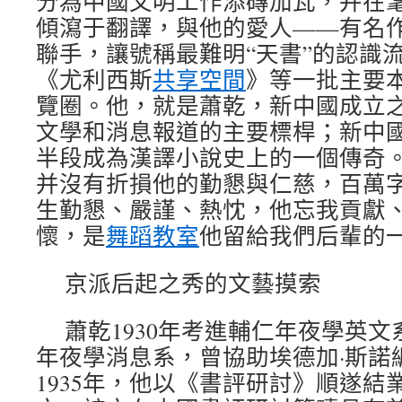
分為中國文明工作添磚加瓦，并在
傾瀉于翻譯，與他的愛人——有名
聯手，讓號稱最難明“天書”的認識
《尤利西斯
共享空間
》等一批主要
覽圈。他，就是蕭乾，新中國成立
文學和消息報道的主要標桿；新中
半段成為漢譯小說史上的一個傳奇
并沒有折損他的勤懇與仁慈，百萬
生勤懇、嚴謹、熱忱，他忘我貢獻
懷，是
舞蹈教室
他留給我們后輩的
京派后起之秀的文藝摸索
蕭乾1930年考進輔仁年夜學英文
年夜學消息系，曾協助埃德加·斯諾
1935年，他以《書評研討》順遂結