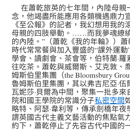
在蕭乾旅英的七年間，內陸母親
念，他竭盡所能應用各類機遇鼎力宣
《至公報》的記者，我幻想用我的
母親的四肢舉動。……而我夢魂繚
的內陸。”（蕭乾《我的年輪》）蕭
時代常常餐與加入豐盛的“課外運動
學會、讀劇會、茶會等，伯特蘭·羅
往吃茶。蕭乾與威爾斯、艾克敦、喬
姆斯伯里集團（the Bloomsbury 
魯姆斯伯里集團，其以弗吉尼亞·伍
瓦妮莎·貝爾為中間，聚集一批多來
院和國王學院的常識分子
私密空間
如
略特、阿瑟·韋利等，傳承劍橋年夜
謂英國古代主義文藝活動的焦點氣
約下，蕭乾停止了先容古代中國的