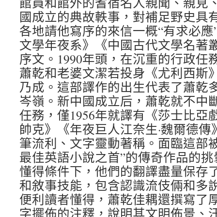
館員和館外的耆宿名人親聞、親見
國成立的典故軼事，對補足野史具
各地請他寫序的來信一概“有求必應
文學年夜系》《中國古代文學名著
序文。1990年頭，在沉重的行政任
蕭乾和老婆文潔若投身《尤利西斯
乃成。這部譯作的出生代表了蕭乾
岑嶺。新中國成立后，蕭乾就不中
任務，僅1956年就譯有《莎士比亞
帥克》《年夜巨人江奈生·魏爾德傳
筆流利、文字靈動著稱。面臨這部被
最佳英語小說之首”的傳奇作品的挑
懂得條件下，他們的翻譯盡量保存
和敘事技能，包含認識流伎倆和多
便利讀者懂得，蕭乾佳耦還撰寫了厚
字擺佈的注釋，說明其文明佈景、