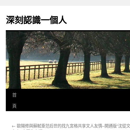
跳
至
深刻認識一個人
主
要
內
容
首
頁
←
歐陽修與蘇軾垂范后世的找九宮格共享文人友情–
開通版“沈從