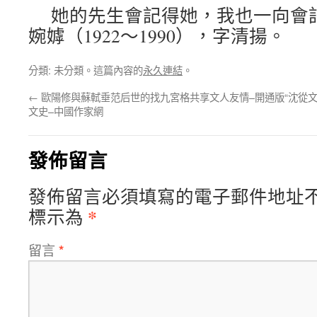
她的先生會記得她，我也一向會
婉嫭（1922～1990），字清揚。
分類: 未分類。這篇內容的
永久連結
。
←
歐陽修與蘇軾垂范后世的找九宮格共享文人友情–
開通版“沈從
文史–中國作家網
發佈留言
發佈留言必須填寫的電子郵件地址
*
標示為
留言
*