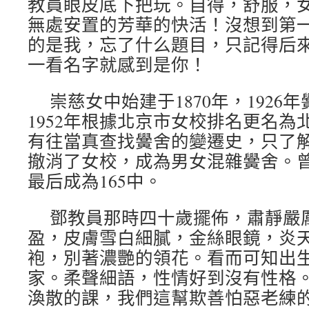
教員眼皮底下把玩。自得，舒服，
無處安置的芳華的快活！沒想到第
的是我，忘了什么題目，只記得后
一看名字就感到是你！
崇慈女中始建于1870年，1926
1952年根據北京市女校排名更名為
有往當真查找黌舍的變遷史，只了解
撤消了女校，成為男女混雜黌舍。曾
最后成為165中。
鄧教員那時四十歲擺佈，肅靜嚴
盈，皮膚雪白細膩，金絲眼鏡，炎
袍，別著濃艷的領花。看而可知出
家。柔聲細語，性情好到沒有性格
渙散的課，我們這幫欺善怕惡老練