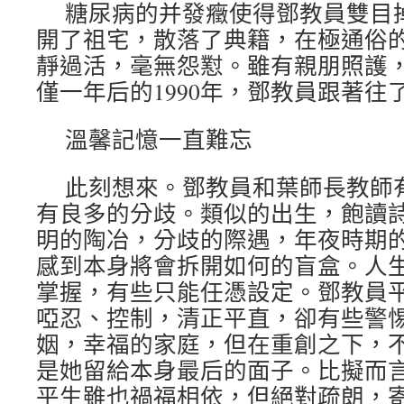
糖尿病的并發癥使得鄧教員雙目
開了祖宅，散落了典籍，在極通俗
靜過活，毫無怨懟。雖有親朋照護
僅一年后的1990年，鄧教員跟著往
溫馨記憶一直難忘
此刻想來。鄧教員和葉師長教師
有良多的分歧。類似的出生，飽讀
明的陶冶，分歧的際遇，年夜時期
感到本身將會拆開如何的盲盒。人
掌握，有些只能任憑設定。鄧教員
啞忍、控制，清正平直，卻有些警
姻，幸福的家庭，但在重創之下，
是她留給本身最后的面子。比擬而
平生雖也禍福相依，但絕對疏朗，