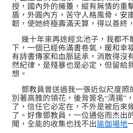
授，國內外的擁躉，縱有無情的重
盾，外圓內方，苦守人格風骨。安
韌，使她終極壽滿天算，得以善終
幾十年來再途經北池子，我都不
下，一個已經佈滿書卷氣，暖和幸
有詩書傳家和血脈延承，消散得沒
然紀律，是殘暴也是必定，但留給
想。
鄧教員曾送過我一張近似尺度照
別著高雅的領花，後背簽名“清揚”
了，信任它必定在，不外是被后來
了。好像鄧教員，一位通俗而杰出
聞，全能的收集也找不出
瑜伽場地