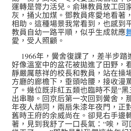
運轉是膂力活兒。俞琳教員放工回
灰，捅火加煤。鄧教員疼愛地看著
相助。這種場景我常看到，也感到
教員自幼一路平順，似乎生成就應
愛，受人照顧。
1966年，黌舍復課了，差半步
好像溫室中的盆花被拋進了田野，
靜嚴厲慈祥的校長和教員，站在操
方廳的廊檐下，垂頭哈腰，接收漫
了。幾位既非紅五類也臨時不是“黑
出串聯。回京后第一次回到黌舍，
年夜人胡同，兩扇朱漆年夜門，正
舊時王府的余威尚在。卻見右手邊
著，見到我舒了一口長氣：“唉，可