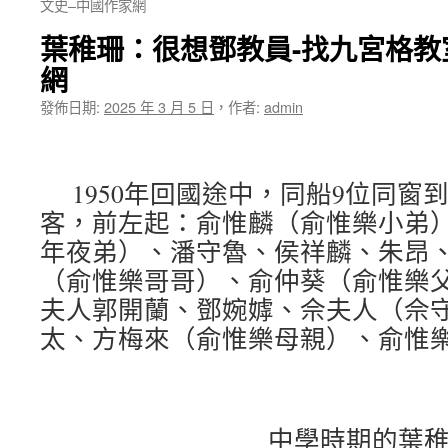
文史–中國作家網
葉稚珊：很想鄧教員-找九宮格教
網
發佈日期:
2025 年 3 月 5 日
，
作者:
admin
1950年回國途中，同船9位同窗
客，前左起：俞惟麟（俞惟樂小弟
年夜弟）、潘守魯、侯祥麟、朱昂
（俞惟樂哥哥）、俞仲葵（俞惟樂
夫人郭開蘭、鄧婉嫭、佘夫人（佘
太、方梅來（俞惟樂母親）、俞惟
中學時期的葉