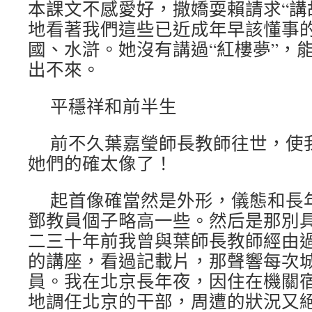
本課文不感愛好，撒嬌耍賴請求“講
地看著我們這些已近成年早該懂事的
國、水滸。她沒有講過“紅樓夢”，
出不來。
平穩祥和前半生
前不久葉嘉瑩師長教師往世，使
她們的確太像了！
起首像確當然是外形，儀態和長
鄧教員個子略高一些。然后是那別
二三十年前我曾與葉師長教師經由
的講座，看過記載片，那聲響每次
員。我在北京長年夜，因住在機關
地調任北京的干部，周遭的狀況又