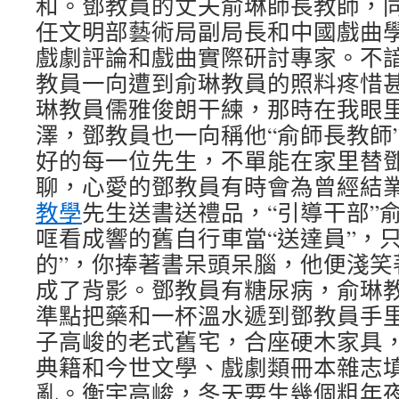
和。鄧教員的丈夫俞琳師長教師，
任文明部藝術局副局長和中國戲曲
戲劇評論和戲曲實際研討專家。不
教員一向遭到俞琳教員的照料疼惜
琳教員儒雅俊朗干練，那時在我眼
澤，鄧教員也一向稱他“俞師長教師
好的每一位先生，不單能在家里替
聊，心愛的鄧教員有時會為曾經結
教學
先生送書送禮品，“引導干部”
哐看成響的舊自行車當“送達員”，
的”，你捧著書呆頭呆腦，他便淺笑
成了背影。鄧教員有糖尿病，俞琳
準點把藥和一杯溫水遞到鄧教員手
子高峻的老式舊宅，合座硬木家具
典籍和今世文學、戲劇類冊本雜志
亂。衡宇高峻，冬天要生幾個粗年