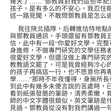
幾天了……”鄧教員對我們這些年紀
孩子，是有多么的不安心。我忍住
述一路見聞，不敢問鄧教員是怎么
我往陜北插隊，后轉進怙恃地點
與鄧教員通訊，手頭還留有鄧教員
信，此中有一段“你愛好文學，完整
身進修，不做專門研究的文學任務
很愛好文學，但還沒做上專門研究
教教語文罷了，可是我曾經夠冷心
的孩子再搞這一行，也不愿意你再
學……”那時不年夜懂得，身無所長
到此中有幾多未便言說的苦處時，
看到紙張發脆的筆跡，清秀柔嫩，
師的中文字體很類似。英文筆跡是
見過。鄧教員從沒有對我們講過一