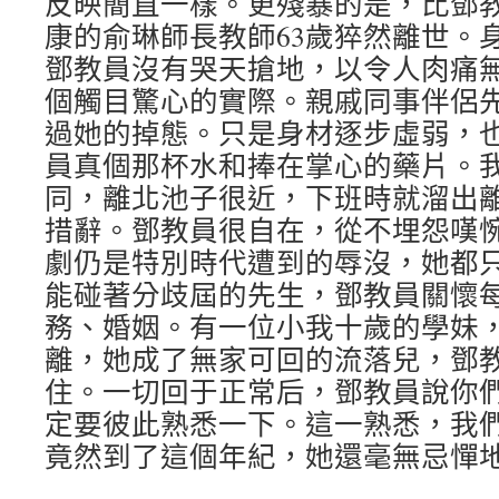
反映簡直一樣。更殘暴的是，比鄧
康的俞琳師長教師63歲猝然離世。
鄧教員沒有哭天搶地，以令人肉痛
個觸目驚心的實際。親戚同事伴侶
過她的掉態。只是身材逐步虛弱，
員真個那杯水和捧在掌心的藥片。
同，離北池子很近，下班時就溜出
措辭。鄧教員很自在，從不埋怨嘆
劇仍是特別時代遭到的辱沒，她都
能碰著分歧屆的先生，鄧教員關懷
務、婚姻。有一位小我十歲的學妹
離，她成了無家可回的流落兒，鄧
住。一切回于正常后，鄧教員說你
定要彼此熟悉一下。這一熟悉，我
竟然到了這個年紀，她還毫無忌憚地