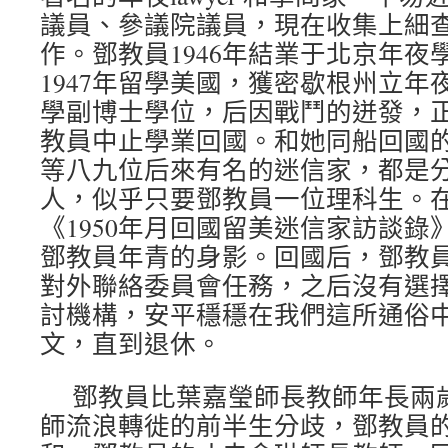
議員、參議院議員，現在收集上細
作。鄧教員1946年結業于北京年夜
1947年留學美國，獲密歇根州立年
學副博士學位，后因戰鬥的迸發，
教員中止學業回國。和她同船回國
等八九位后來有名的迷信家，都是
人，似乎只要鄧教員一位理科生。在出
《1950年月回國留美迷信家訪談錄
鄧教員年青的身影。回國后，鄧教
對外聯絡委員會任務，之后沒有選
討機構，安平穩穩在我們這所通俗
文，直到退休。
鄧教員比葉嘉瑩師長教師年長兩
師流浪轉徙的前半生分歧，鄧教員