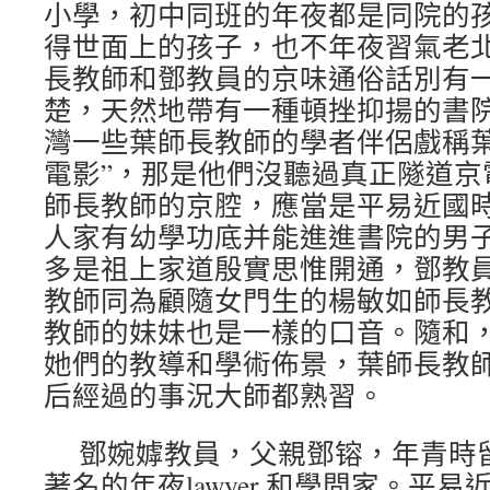
小學，初中同班的年夜都是同院的
得世面上的孩子，也不年夜習氣老
長教師和鄧教員的京味通俗話別有
楚，天然地帶有一種頓挫抑揚的書
灣一些葉師長教師的學者伴侶戲稱葉
電影”，那是他們沒聽過真正隧道京
師長教師的京腔，應當是平易近國
人家有幼學功底并能進進書院的男
多是祖上家道殷實思惟開通，鄧教
教師同為顧隨女門生的楊敏如師長
教師的妹妹也是一樣的口音。隨和
她們的教導和學術佈景，葉師長教
后經過的事況大師都熟習。
鄧婉嫭教員，父親鄧镕，年青時留學j
著名的年夜lawyer 和學問家。平