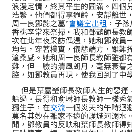
浪漫定情，終其平生的圓滿。四個
浩繁。他們都得享遐齡，安靜離世，
周一良鄧懿之墓”
會議室出租
，子孫
香桃李常來祭掃。我和鄧懿師長教
次在北年夜采訪偶遇，她和鄧教員
均勻，穿著樸實，儀態端方，雖難
滄桑感。她和周一良師長教師雖都有
難，但一臉的清風朗月，毫無衰暮
腔，如鄧教員再現，使我回到了中
但是葉嘉瑩師長教師人生的惡運
躲過。長得和俞琳師長教師一樣秀
獨生子，在
交流
一個炎天的午時迴
莫名其妙在離家不遠的護城河溺水
聞，鄧教員的反映和葉師長教師得