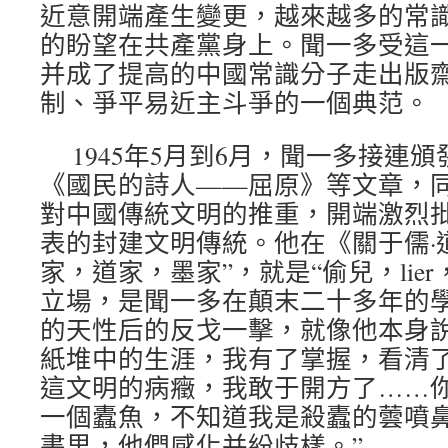
近意開端產生變更，越來越多的常
的盼望在共產黨身上。聞一多受這
并成了提高的中國常識分子走出版
制、爭平易近主斗爭的一個典范。
1945年5月到6月，聞一多接連
《國民的詩人——屈原》等文章，
對中國傳統文明的推重，開端激烈
表的封建文明傳統。他在《關于儒·道
家，道家，墨家”，就是“偷兒，lie
立場，是聞一多在顛末二十多年的
的天性后的反戈一擊，就像他本身說
紙堆中的生涯，我有了掌握，看清
這文明的病癥，我敢于開方了……
一個蠹魚，不知道我是殺蠹的蕓噴
書里，他們感化并紛歧樣。”