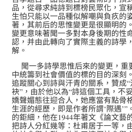
品，從尋求純詩到標榜民眾化，宣稱
生怕只能以一品種似解嘲與負疚的
著，其前后的思惟變更是很顯明的
變更意味著聞一多對本身後期的性
認，并由此轉向了實際主義的詩學
解。
聞一多詩學思惟后來的變更，重
中統籌到社會價值的標的目的深刻。
追蹤關心到詩與汗青的關系，贊成“
袂”，由於他以為“詩這個工具，不
嬌聲媚態往迎合人，她應當有點骨
生涯的經歷，即是作者所謂‘際遇’
的鉅細，他在1944年著文《論文藝
把詩人分紅幾等：杜甫居于一等，由