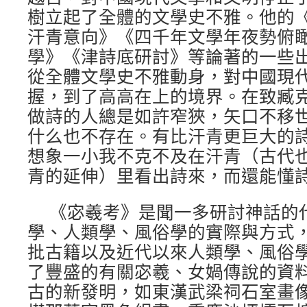
樹立起了全體的文學史不雅。他的
汗青意向》《四千年文學年夜勢俯
學》《津詩底研討》等論著的一些
從全體文學史不雅動身，對中國現
握，到了高高在上的境界。在致臧克
做詩的人總是如許窄狹，矢口不移
什么也不存在。有比汗青更巨大的
想象一小我不克不及在汗青（古代
青的延伸）里看出詩來，而還能懂詩
《宓羲考》是聞一多研討神話的
學、人類學、風俗學的實際與方式
批古籍以及近代以來人類學、風俗
了豐盛的有關宓羲、女媧傳說的資
古的新發明，如東漢武梁祠石室畫