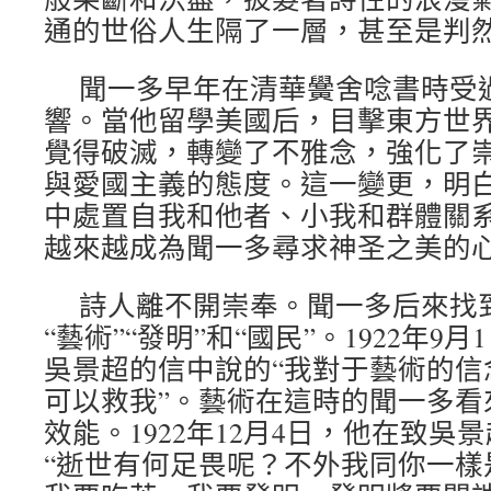
通的世俗人生隔了一層，甚至是判
聞一多早年在清華黌舍唸書時受
響。當他留學美國后，目擊東方世
覺得破滅，轉變了不雅念，強化了
與愛國主義的態度。這一變更，明
中處置自我和他者、小我和群體關
越來越成為聞一多尋求神圣之美的
詩人離不開崇奉。聞一多后來找
“藝術”“發明”和“國民”。1922年
吳景超的信中說的“我對于藝術的信
可以救我”。藝術在這時的聞一多看
效能。1922年12月4日，他在致吳
“逝世有何足畏呢？不外我同你一樣