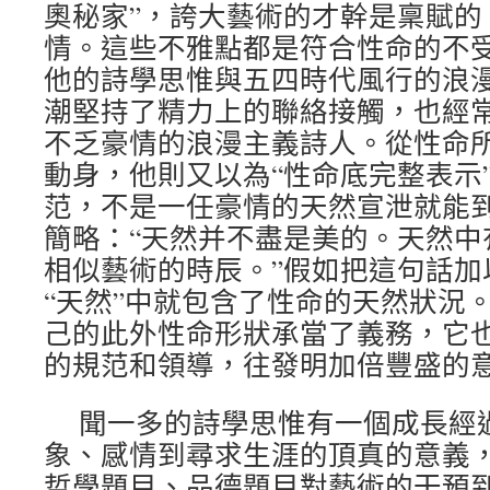
奧秘家”，誇大藝術的才幹是稟賦的
情。這些不雅點都是符合性命的不
他的詩學思惟與五四時代風行的浪
潮堅持了精力上的聯絡接觸，也經
不乏豪情的浪漫主義詩人。從性命
動身，他則又以為“性命底完整表示
范，不是一任豪情的天然宣泄就能
簡略：“天然并不盡是美的。天然中
相似藝術的時辰。”假如把這句話加
“天然”中就包含了性命的天然狀況
己的此外性命形狀承當了義務，它也
的規范和領導，往發明加倍豐盛的
聞一多的詩學思惟有一個成長經
象、感情到尋求生涯的頂真的意義
哲學題目、品德題目對藝術的干預