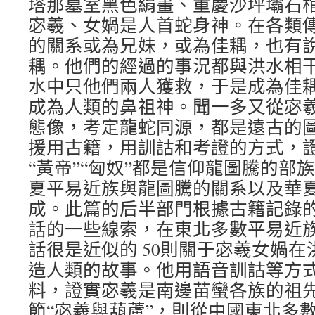
塔那墓室黑色絹畫、重慶沙坪壩石
宓羲、女媧是人首蛇身神。在各類
的關系或為兄妹，或為佳耦，也有
耦。他們的經過的事況都與洪水相
水中只他們兩人獲救，于是成為佳
成為人類的鼻祖神。聞一多又從宓
態像，考定龍蛇同源，都是遠古的
援用古籍，用訓詁和考證的方式，證成
“黃帝”“匈奴”都是信仰龍圖騰的部
夏平易近族與龍圖騰的關系以及華
成。此篇的后半部門根據古籍記錄
話的一些線索，在東北多數平易近
話很是近似的 50則關于宓羲女媧
造人類的故事。他用語音訓詁等方
料，證實宓羲是南邊苗蠻各族的祖
節“宓羲與葫蘆”，則從中國東北多