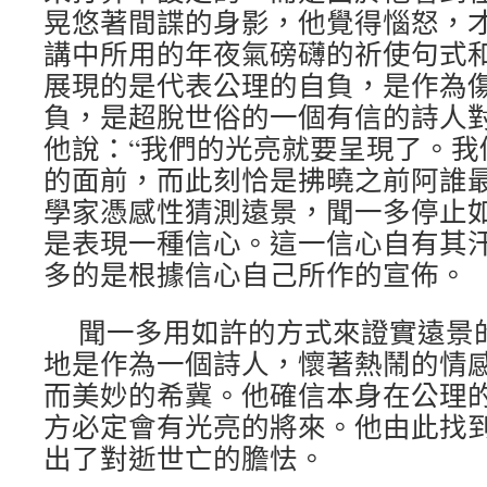
晃悠著間諜的身影，他覺得惱怒，
講中所用的年夜氣磅礴的祈使句式
展現的是代表公理的自負，是作為
負，是超脫世俗的一個有信的詩人
他說：“我們的光亮就要呈現了。我
的面前，而此刻恰是拂曉之前阿誰最
學家憑感性猜測遠景，聞一多停止
是表現一種信心。這一信心自有其
多的是根據信心自己所作的宣佈。
聞一多用如許的方式來證實遠景
地是作為一個詩人，懷著熱鬧的情
而美妙的希冀。他確信本身在公理
方必定會有光亮的將來。他由此找
出了對逝世亡的膽怯。