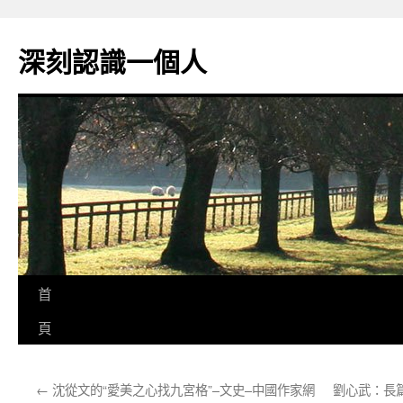
跳
至
深刻認識一個人
主
要
內
容
首
頁
←
沈從文的“愛美之心找九宮格”–文史–中國作家網
劉心武：長