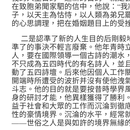
在致胞弟聞家駟的信中，他說：“我
子，以天主為怙恃，以人類為弟兄罷
的心思調理，把在婚姻題目上的受
二是認準了新的人生目的后剛毅
準了的事決不輕言廢棄。他年青時
人，要在國際領導一個古詩的潮水
不只成為五四時代的有名詩人，並
動了五四詩壇。后來他因個人工作
開端時所遭受的波折并沒有使他洩
斗志。他的目的就是要按昔時學界
身的研討才能，他異樣獲得了勝利
益于社會和大眾的工作而沉淪到徹
性的豪情境界。沉淪的水平，經常
——世俗之人是與如許的境界無緣