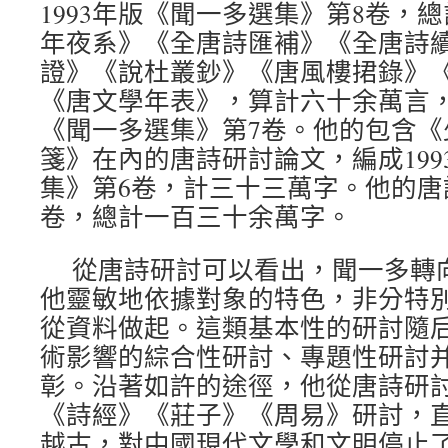
1993年版《聞一多選集》第8卷，
年夜系》《全唐詩匯補》《全唐詩
證》《說杜叢鈔》《唐風樓捃錄》
《唐文學年表》，算計六十余萬言，編
《聞一多選集》第7卷。他的包含《
箋》在內的唐詩研討論文，編成199
集》第6卷，計三十三萬字。他的唐
卷，總計一百三十余萬字。
從唐詩研討可以看出，聞一多轉
他靈敏地依據對象的特色，非分特
從資料做起。這類基本性的研討隨
術影響的綜合性研討、專題性研討
彰。沿著如許的途徑，他從唐詩研
《詩經》《莊子》《周易》研討，
越古，對中國現代文學和文明停止