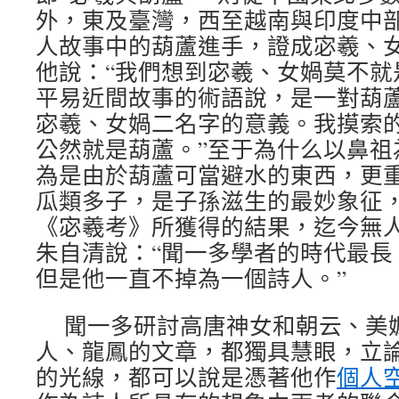
外，東及臺灣，西至越南與印度中
人故事中的葫蘆進手，證成宓羲、
他說：“我們想到宓羲、女媧莫不就
平易近間故事的術語說，是一對葫
宓羲、女媧二名字的意義。我摸索
公然就是葫蘆。”至于為什么以鼻祖
為是由於葫蘆可當避水的東西，更重
瓜類多子，是子孫滋生的最妙象征，
《宓羲考》所獲得的結果，迄今無
朱自清說：“聞一多學者的時代最長
但是他一直不掉為一個詩人。”
聞一多研討高唐神女和朝云、美
人、龍鳳的文章，都獨具慧眼，立
的光線，都可以說是憑著他作
個人