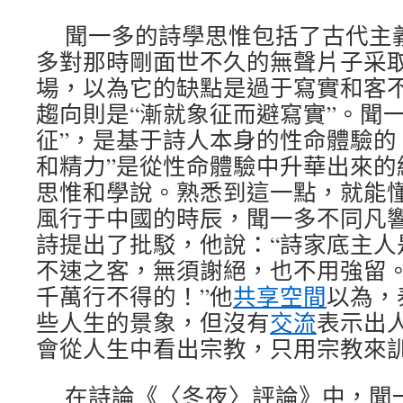
聞一多的詩學思惟包括了古代主
多對那時剛面世不久的無聲片子采
場，以為它的缺點是過于寫實和客
趨向則是“漸就象征而避寫實”。聞
征”，是基于詩人本身的性命體驗的
和精力”是從性命體驗中升華出來的
思惟和學說。熟悉到這一點，就能
風行于中國的時辰，聞一多不同凡
詩提出了批駁，他說：“詩家底主人
不速之客，無須謝絕，也不用強留
千萬行不得的！”他
共享空間
以為，
些人生的景象，但沒有
交流
表示出
會從人生中看出宗教，只用宗教來訓
在詩論《〈冬夜〉評論》中，聞