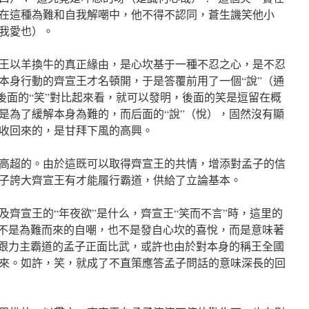
在這種為難和自我解嘲中，他不得不認同，蒼生譏笑他小
我愛也）。
王以羊換牛的真正緣由，是心坎基于一種不忍之心，是不忍
本身行動的齊宣王才名頓開，于是答覆前用了一個“說”（通
與後面的“笑”對比起來看，就可以發明，後面的笑是逗留在概
是為了緩解本身為難的，而后面的“說”（悅），固然沒有顯
收回來的，是甘拜下風的高興。
高超的。由於這既可以取得齊宣王的共情，增添對孟子的信
子誇大齊宣王有才能履行霸道，供給了立論基本。
及齊宣王的“年夜欲”是什么，齊宣王“笑而不言”時，這里的
既不是為難而來的自嘲，也不是發自心坎的喜悅，而是意味著
想跟力主霸道的孟子正面比武，或許也由於對本身的稱王全國
來。如許，笑，就成了不直策應答孟子問話的意味深長的回