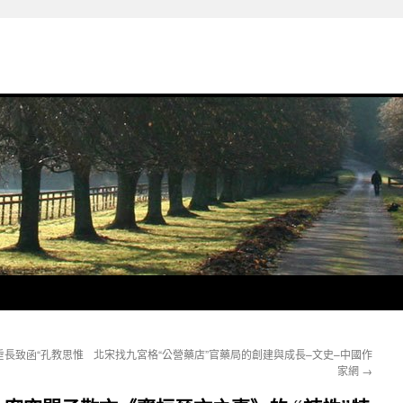
長致函“孔教思惟
北宋找九宮格“公營藥店”官藥局的創建與成長–文史–中國作
家網
→