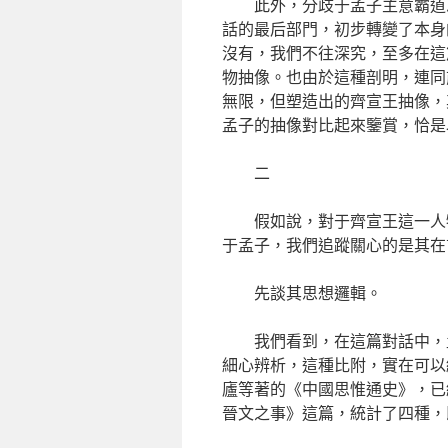
此外，分歧于孟子主意霸道
話的最后部門，初步轉變了本身
沒有，我們不往深究，至多在這
物抽像。也由於這種剖明，連同
無限，但塑造出的齊宣王抽像，
孟子的抽像對比起來鑒賞，恰是
二
假如說，對于齊宣王這一人
于孟子，我們追蹤關心的是其在
先談其思想邏輯。
我們看到，在這篇對話中，
細心辨析，這種比附，實在可以
廬等著的《中國思惟通史》，已
晉文之事》這篇，統計了四種，