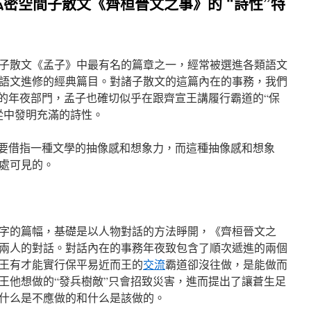
密空間子散文《齊桓晉文之事》的 “詩性”特
子散文《孟子》中最有名的篇章之一，經常被選進各類語文
語文進修的經典篇目。對諸子散文的這篇內在的事務，我們
文的年夜部門，孟子也確切似乎在跟齊宣王講履行霸道的“保
從中發明充滿的詩性。
重要借指一種文學的抽像感和想象力，而這種抽像感和想象
處可見的。
字的篇幅，基礎是以人物對話的方法睜開，《齊桓晉文之
兩人的對話。對話內在的事務年夜致包含了順次遞進的兩個
王有才能實行保平易近而王的
交流
霸道卻沒往做，是能做而
王他想做的“發兵樹敵”只會招致災害，進而提出了讓蒼生足
什么是不應做的和什么是該做的。