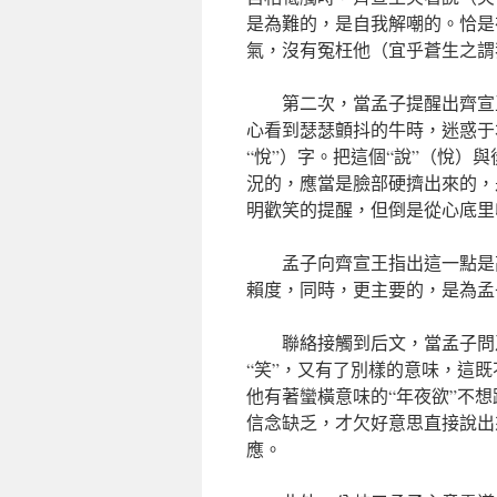
是為難的，是自我解嘲的。恰是
氣，沒有冤枉他（宜乎蒼生之謂
第二次，當孟子提醒出齊宣
心看到瑟瑟顫抖的牛時，迷惑于
“悅”）字。把這個“說”（悅）
況的，應當是臉部硬擠出來的，
明歡笑的提醒，但倒是從心底里
孟子向齊宣王指出這一點是
賴度，同時，更主要的，是為孟
聯絡接觸到后文，當孟子問
“笑”，又有了別樣的意味，這
他有著蠻橫意味的“年夜欲”不
信念缺乏，才欠好意思直接說出
應。