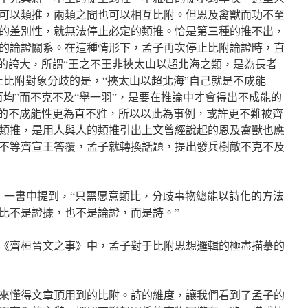
可以類推，兩類之間也可以相互比附。但恩及禽獸而功不至
的差別性，就無法停止必定的類推。恰是第三種的推不出，
的論證關系。在這種情形下，孟子再次停止比附論證時，直
類的誇大，所謂“王之不王非挾太山以超北海之類，是為長者
止比附對象分歧的是，“挾太山以超北海”自己就是不成能
百均”而不克不及“舉一羽”，是要在推論中才會得出不成能的
向的不成能性更為直不雅，所以以此為事例，或許更不難被齊
類推，是用人與人的類推引出上文曾經說起的恩及禽獸也應
不等齊宣王答覆，孟子就轉換話題，提出發兵樹敵不克不及
樵》一書中提到，“只需愿意類比，分歧事物總能以詩化的方法
比不是證據，也不是論證，而是詩。”
《齊桓晉文之事》中，孟子對于比附思想邏輯的極盡描摹的
來懂得文章頂用到的比附。詩的維度，讓我們看到了孟子的