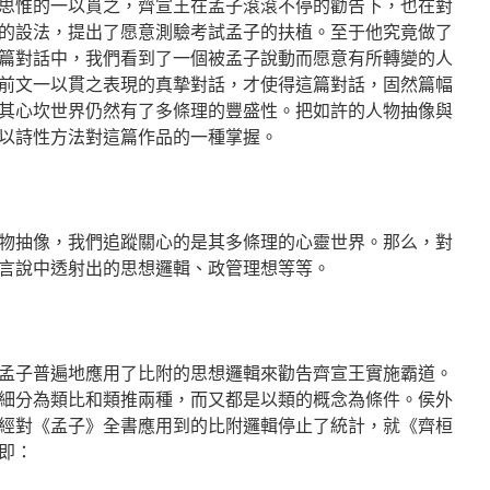
思惟的一以貫之，齊宣王在孟子滾滾不停的勸告下，也在對
的設法，提出了愿意測驗考試孟子的扶植。至于他究竟做了
篇對話中，我們看到了一個被孟子說動而愿意有所轉變的人
前文一以貫之表現的真摯對話，才使得這篇對話，固然篇幅
其心坎世界仍然有了多條理的豐盛性。把如許的人物抽像與
以詩性方法對這篇作品的一種掌握。
物抽像，我們追蹤關心的是其多條理的心靈世界。那么，對
言說中透射出的思想邏輯、政管理想等等。
孟子普遍地應用了比附的思想邏輯來勸告齊宣王實施霸道。
細分為類比和類推兩種，而又都是以類的概念為條件。侯外
經對《孟子》全書應用到的比附邏輯停止了統計，就《齊桓
即：