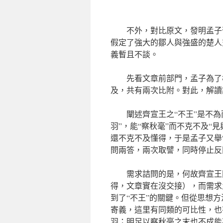
不外，對比原文，發明孟子
假定了強大的鄒人與強盛的楚人
義暫且不談。
先看文章前部門，孟子為了
及，共有兩次比附。對此，解讀
闡述齊宣王之“不王”是不為
羽”，能“察秋毫”而不克不及“
還不克不及懂得，于是孟子又舉
問兩答，兩次取譬，同時停止反
需求詰問的是，何故齊宣王
得，文章實在沒交接），而需求
到了“不王”的關鍵。但從思想
寄義，這里有同類的可比性，也
羽；明足以察秋毫之末也不成能