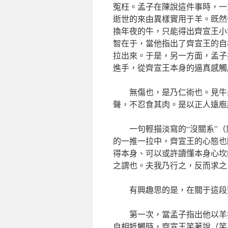
冤枉。孟子在陳說這件事時，一
逝世的來由異樣實用于羊。既然
換年夜的牛，只能得出齊宣王小
智在于，當他指出了齊宣王的自
拉出來。于是，另一方面，孟子
進手，從齊宣王本身的逼真感觸
無傷也，是乃仁術也。見牛
聲，不忍食其肉。是以正人遠庖
一句輕描淡寫的“沒關系”
的一推一拉中，齊宣王的心態也
得本身、可以或許讀懂本身心坎
之謂也。夫我乃行之，反而求之
有興趣思的是，在關于這段
第一次，當孟子指出他以羊
自相牴觸時，齊宣王笑著說（笑