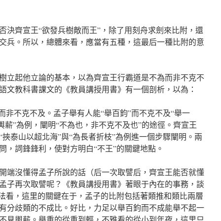
否決齊宣王“欲發兵樹敵而王”，除了用刻舟求劍來比附，還
交兵。所以，總體來看，應當有五種，這最后一種比附的意
樹立起他立論的基本，以為齊宣王行霸道是不為而非不克不
語文教科書課文的《教員講授用書》有一個剖析，以為：
而非不克不及。孟子舉有人能“舉百鈞”而不克不及“舉一
見輿薪”為例，闡明“不為也，非不克不及也”的途徑。齊宣王
“挾泰山以超北海”與“為長者折枝”為例進一個步驟闡明。兩
問，詞鋒鋒利，使對方明白“不王”的關鍵地點。
開端沒懂得孟子所說的話（后一次取譬后，齊宣王能否就懂
孟子再次取譬呢？《教員講授用書》著眼于內在的事務，談
方法看，這里的關鍵在于，孟子的比附包括著類推和類比兩層
有分歧類的不成比。好比，力足以舉百鈞而不成能舉不起一
不見輿薪。舉重的從重到輕，不雅看的從小到年夜，這里只