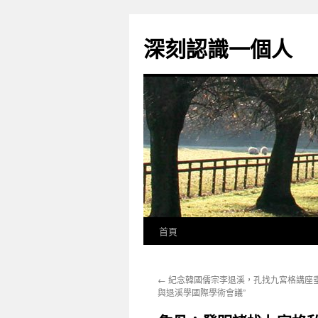
跳
至
深刻認識一個人
主
要
內
容
首頁
←
紀念韓國儒宗李退溪，孔找九宮格講座垂
與退溪學國際學術會議”