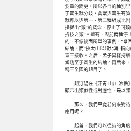
要量的變更，所以各自的種別里
于蒼生就分歧，禽獸與蒼生有質
就難以與第一、第二種組成比附
接提出“類”的概念，停止了同
折枝之類”。還有，與前兩種停
的，不像後面所舉的事例，“舉
結論，而“挾太山以超北海”指
宣王接收。之后，孟子異樣持續
當功至于蒼生的結論。再后來，
稱王全國的題目了。
趙汀陽在《汗青·山川·漁
顯示出類似性或對應性，是以類
那么，我們畢竟若何來對待
應用呢？
起首，我們可以從詩的角度