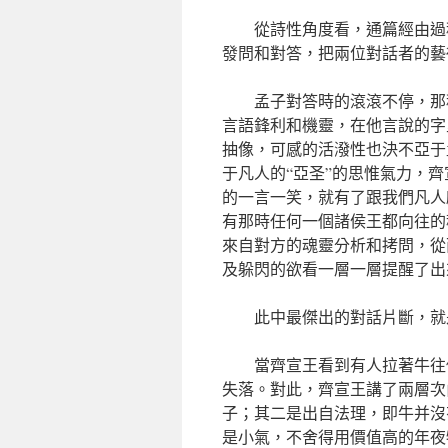
從詩性角度看，通篇經由過
發問和對答，把兩位對話者的藝
孟子對答時的滾滾不停，那
言語鋒利和機靈，在他言說的字
抽像，可感的活潑性也決不亞于
于凡人的“亞圣”的思惟氣力，
的一言一笑，就有了跟我們凡人
有那時任何一個諸侯王都向往的
來自對方的魂靈分析和拷問，從
及躲閃的欲看一層一層提醒了出
此中最傑出的對話片斷，就
當齊宣王看到有人拉著牛往
失落。對此，齊宣王講了兩層次
子；其二是出自法理，即牛并沒
是小氣，不舍得用價值高的年夜