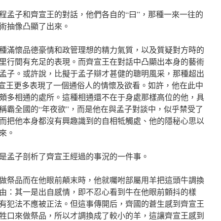
程孟子和齊宣王的對話，他們各自的“曰”，那種一來一往的
術抽像凸顯了出來。
種滿懷品德豪情和政管理想的精力氣質，以及質疑對方時的
里行間有充足的表現。而齊宣王在對話中凸顯出本身的藝術
孟子。或許說，比擬于孟子辯才甚健的聰明風采，那種超出
齊宣王更多表現了一個通俗人的情懷及欲看。如許，他在此中
頗多相通的處所。這種相通還不在于身處那樣高位的他，具
稱霸全國的“年夜欲”，而是他在與孟子對談中，似乎禁受了
而把他本身都沒有興趣識到的自相牴觸處、他的隱秘心思以
來。
是孟子剖析了齊宣王經過的事況的一件事。
做祭品而在他眼前顛末時，他就囑咐部屬用羊把這頭牛調換
由：其一是出自感情，即不忍心看到牛在他眼前顫抖的樣
有犯法不應被正法。但這事傳開后，齊國的蒼生感到齊宣王
牲口來做祭品，所以才調換成了較小的羊，這讓齊宣王感到