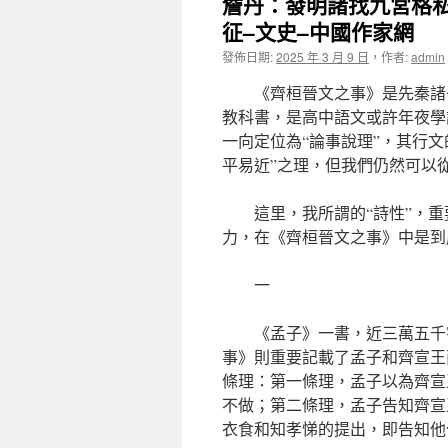
詹丹：發明諸找九宮格私
征–文史–中國作家網
發佈日期:
2025 年 3 月 9 日
，
作者:
admin
《齊桓晉文之事》是先秦諸
教科書，是高中語文或許年夜學
一向定位為“論事說理”，其行
平易近”之理，但我們仍然可以
這里，我所謂的“詩性”，
力，在《齊桓晉文之事》中是到
一
《孟子》一書，近三萬五千
事》則重要記載了孟子和齊宣王
條理：第一條理，孟子以為齊宣
不做；第二條理，孟子告知齊宣
衣食和知孝悌的提出，即告知他