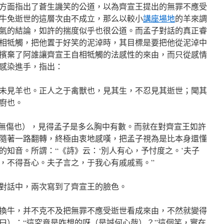
方面指出了蒼生譏笑的公道，以為齊宣王提出的無罪不應受
牛免逝世的這層次由不成立，那么以較小
講座場地
的羊來調
氣的結論，如許的揣度似乎也很公道。而孟子對話的真正睿
相牴觸，把他置于好笑的泥淖時，其目標是要把他從泥淖中
擯棄了阿誰讓齊宣王自相牴觸的法感性的來由，而只從感情
感染進手，指出：
未見羊也。正人之于禽獸也，見其生，不忍見其逝世；聞其
廚也。
（無傷也），見得孟子是多么胸中有數。而就在對齊宣王如許
隨著一路翻轉，終極由衷地感嘆，把孟子視為是比本身還懂
的知音。所謂：“《詩》云：‘別人有心，予忖度之。’夫子
，不得吾心。夫子言之，于我心有戚戚焉。”
對話中，兩次寫到了齊宣王的臉色。
換牛，并不克不及把無罪不應受逝世看成來由，不然就變得
曰）：“這究竟是咋想的呀（是誠何心哉）？”這個笑，實在