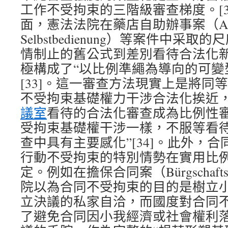
工作不受拘束的三階級審查梯度。[3
面，憲法法院在藥店自助辦事案（Apoth
Selbstbedienung）等案件中采
情制止的舊公式到差別看待合法化
極構成了“以比例準繩為導向的可變
[33]。這一審查方法現實上是將同
不受拘束基礎權力干涉合法化挨近，
議室
看待的合法化審查成為比例性審
受拘束基礎權干涉一樣，不服等看
查中具有主要感化”[34]。此外，
行動不受拘束的特別情勢在實用比
定。例如在擔保合同案（Bürgschafts
院以為合同不受拘束的目的是樹立
立決議的私家自洽，而國度對合同
了避免合同因小我經濟或社會權利