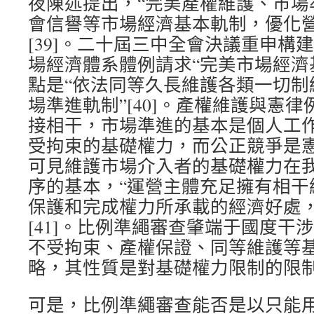
夜陳述提出，“完美產權維護、市場
會信譽等市場經濟基本軌制，優化營
[39]。二十屆三中全會決議重申構
場經濟體系體例請求“完美市場經濟
點是“依法同等久長維護各類一切制
場準進軌制”[40]。產權維護與憲
接相干，市場準進的基本是個人工
受拘束的基礎權力，而公正競爭是
可見維護市場介入者的基礎權力在
序的基本，“運營主體充足擁有相干
保護和完成權力所承載的經濟好處，
[41]。比例準繩審查肇端于國度干
不受拘束、產權保證、同等維護等
略，其性質是對基礎權力限制的限
可是，比例準繩審查能否是以只能