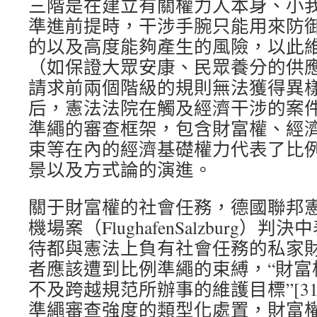
三階是在建立有關權力人本身、小
準進前提時，干涉手腕只能用來防御
的以及高度能夠產生的風險，以此維
（如保證大眾安康、民眾養分的供
請求前兩個階級的規則無法獲得異樣的
后，憲法法院在觸及經濟干涉的案
準繩的審查框架，包含財富權、經
束等在內的經濟基礎權力代表了比
景以及方式論的演進。
關于財富權的社會任務，德國聯邦
機場案（FlughafenSalzburg
待都與憲法上負有社會任務的私家
者應該遭到比例準繩的束縛，“財富
不及跨越規范所辦事的維護目標”[3
準繩審查強度的類型化處置，財富