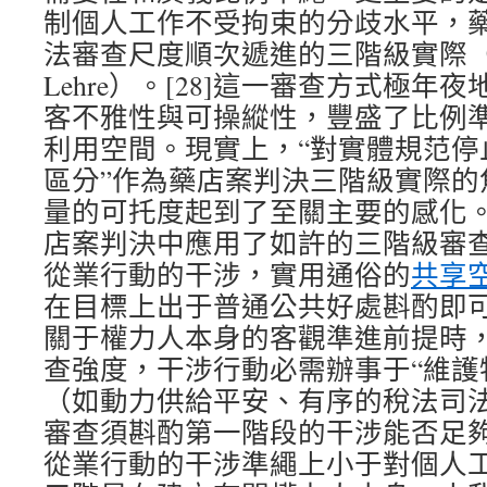
制個人工作不受拘束的分歧水平，
法審查尺度順次遞進的三階級實際（Drei-
Lehre）。[28]這一審查方式極
客不雅性與可操縱性，豐盛了比例
利用空間。現實上，“對實體規范停
區分”作為藥店案判決三階級實際的
量的可托度起到了至關主要的感化。[
店案判決中應用了如許的三階級審
從業行動的干涉，實用通俗的
共享
在目標上出于普通公共好處斟酌即
關于權力人本身的客觀準進前提時
查強度，干涉行動必需辦事于“維護
（如動力供給平安、有序的稅法司
審查須斟酌第一階段的干涉能否足
從業行動的干涉準繩上小于對個人