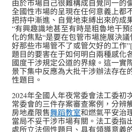
由於市場自己很難構成自覺同一的偏
全國性市場的呈現在任何意義上都
把持中漸進、自覺地束縛出來的成果
“有興趣識地甚至有時是粗魯地干預的
化的焦點“是要在包管市場施展決議
好那些市場管不了或管欠好的工作”[
題目的要害在于如何明白兩種感化
國度干涉規定公道的界線。這一實
景下集中反應為大批干涉辦法存在
性題目。
2024年全國人年夜常委會法工委初
常委會的三件存案審查案例，分辨
房地產限售
舞蹈教室
和燃氣平安治
當局不妥干涉市場有關。法工委指出
處所立法個性題目、具有領導意義的典