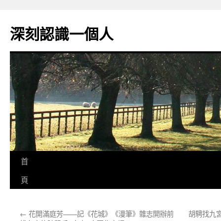
跳
至
深刻認識一個人
主
要
內
容
首
頁
←
花開滿庭芳——記《花城》《漫筆》雜志開辦前
胡騁找九