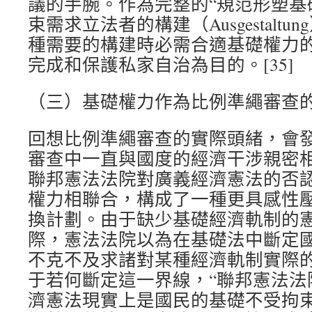
議的手腕。作為完整的“規范形塑基
束需求立法者的構建（Ausgestalt
種需要的構建時必需合適基礎權力
完成和保護私家自治為目的。[35]
（三）基礎權力作為比例準繩審查
回想比例準繩審查的實際頭緒，會
審查中一直與國度的經濟干涉親密
聯邦憲法法院對廣義經濟憲法的否
權力相聯合，構成了一種更具感性
換計劃。由于缺少基礎經濟軌制的
際，憲法法院以為在基礎法中斷定
不克不及求諸對某種經濟軌制實際
于若何斷定這一界線，“聯邦憲法法
濟憲法現實上是國民的基礎不受拘