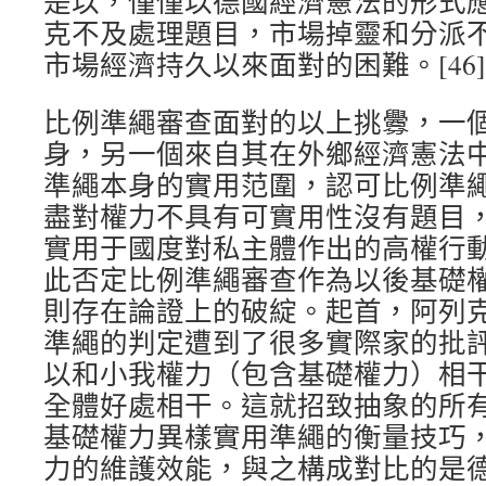
是以，僅僅以德國經濟憲法的形式
克不及處理題目，市場掉靈和分派
市場經濟持久以來面對的困難。[46]
比例準繩審查面對的以上挑釁，一
身，另一個來自其在外鄉經濟憲法
準繩本身的實用范圍，認可比例準
盡對權力不具有可實用性沒有題目
實用于國度對私主體作出的高權行
此否定比例準繩審查作為以後基礎
則存在論證上的破綻。起首，阿列
準繩的判定遭到了很多實際家的批
以和小我權力（包含基礎權力）相
全體好處相干。這就招致抽象的所
基礎權力異樣實用準繩的衡量技巧
力的維護效能，與之構成對比的是