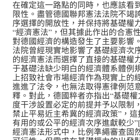
在確定這一路點的同時，也應該看
限性。盡管德國聯邦憲法法院不竭
序選擇的開放性，并保持將基礎權
“經濟憲法”，但其據此作出的合憲
對德國經濟的構造發生了主要影響。[
法院曾經現實地影響了基礎經濟次
的經濟憲法而選擇了直接的基礎權
于基礎法缺少明白的經濟體系體例
上招致社會市場經濟作為現實上的
進進了法令，也無法取得憲律例范
釋。對此，德國粹者亦指出“基礎權
度干涉設置必定的前提并予以限制
禁止平易近主希冀的經濟政策”，這
有用的或公平的經濟次序進獻較少”[
經濟憲法形式中，比例準繩審查固