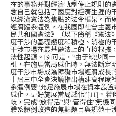
在的事務并對經濟軌制停止規則的憲
念自己就包括了國度對經濟生涯的
以經濟憲法為焦點的法令框架。而
經濟體系體例，在我國即社會主義
民共和國憲法》（以下簡稱《憲法》
度干涉的基礎態度和積極、消極的
干涉市場在最基礎法上的直接根據
法性起源。[9]可是，“由于缺少同
引，在施展當局感化時，無法斷定
度干涉市場成為障礙市場經濟成長的主
十屆三中全會決議指出構建高程度
系體例要“充足施展市場在資本設置
感化，更好施展當局感化”[11]。
歧，完成“放得活”與“管得住”無機
體系體例改造的焦點題目與規范干