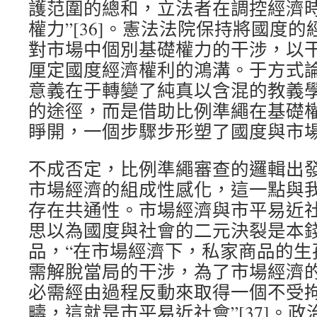
護范圍的總和，立法者在調控經濟
權力”[36]。憲法法院保持將國度
對市場中個別基礎權力的干涉，以
厘定國度經濟權利的鴻溝。于方式
意義在于轉變了純真以含混的教義
的途徑，而是借助比例準繩在基礎
睜開，一個步驟步形塑了國度與市
不成否定，比例準繩審查的邏輯出
市場經濟的組成性感化，這一點與
存在共通性。市場經濟與市平易近
思以為國度與社會的二元決裂是本
品，“在市場經濟下，私家商品的生
需解脫當局的干涉，為了市場經濟
必需經由過程反動來取得一個不受
疇，這就是市平易近社會”[37]。