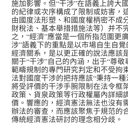
施加影響。但“干涉”在語義上誇大
的紀律或次序構成了限制或妨害，
由國度法形塑、和國度權柄密不成
財稅法、基本舉措措施法等）并不完整
之，“經濟”應當是一個所指范圍更
涉”語義下的重點是以市場自生自覺
經濟關系，是以更正確的說法應該是
關于“干涉”自己的內涵，出于“尊
範疇規制的專門研究判定和不受拘束
法對國度干涉的把持應該“秉持一種消
將受評價的干涉手腕限制在法令框
政策、貨泉政策等行政權屬內詳細
價。響應的，經濟憲法無法也沒有
辦法的審查，而應該聚焦于規范的
傳統經濟憲法研討的理念相分歧。