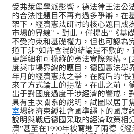
受弗萊堡學派影響，德法律王法公
的合法性題目不再有過多爭辯。在
架下，經濟憲法研討的核心題目成為
市場的界線”。對此，僅提出“《基
不受拘束和基礎權力，但也可認為
道干涉”如許含混的結論是不敷的，
更詳細和可操縱的憲法實際架構。[2
度與市場界線的題目，德國憲法學界經
年月的經濟憲法之爭，在隨后的“投
來了方式論上的拐點。在此之前，
出于對國度過度干涉經濟的警戒，
具有主次關系的說明，試圖以居于
室
場經濟束縛社會國準繩下的國度經濟
說明與戰后德國采取的經濟政策相分
濟”甚至在1990年被寫進了兩德《