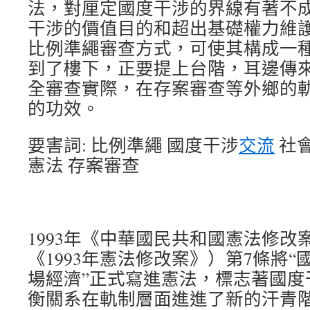
法，對厘定國度干涉的界線有著不
干涉的價值目的和超出基礎權力維
比例準繩審查方式，可使其構成一
到了樓下，正要提上台階，耳邊傳
全審查實際，在存案審查等外鄉的
的功效。
要害詞: 比例準繩 國度干涉
交流
社會
憲法 存案審查
1993年《中華國民共和國憲法修改
《1993年憲法修改案》）第7條將
場經濟”正式寫進憲法，標志著國度
衡關系在軌制層面進進了新的汗青