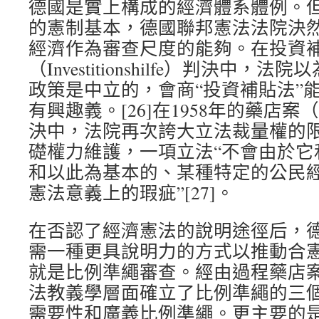
德國是實上構成的經濟體系體例。
的憲制基本，德國聯邦憲法法院決
經濟作為審查尺度的能夠。在投資
（Investitionshilfe）判決中
政策是中立的，會商“投資補貼法”
有興趣義。[26]在1958年的藥店案（Apot
決中，法院再次誇大立法裁量權的
礎權力維護，一項立法“不會由於它
和以此為基本的、某種特定的公民
憲法意義上的瑕疵”[27]。
在否認了經濟憲法的說明途徑后，
需一種更具說明力的方式以推動合
就是比例準繩審查。經由過程藥店
法教義學層面確立了比例準繩的三
需要性和廣義比例準繩。更主要的