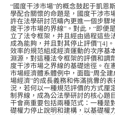
“國度干涉市場”的概念鼓起于凱恩
學配合關懷的命題是，國度干涉市
許在法學研討范疇內更進一個步驟地
度干涉市場的界線”。對此，“即便
立了法令框架，并且經由過程這些
成為能夠，并且對其停止評價”[4]
效率的規范組成經濟運動的次序基
淵源，對這種法令框架的評價和調
度干涉市場之界線的基礎途徑。在
市場經濟體系體例中，面臨“周全建
場經濟”的成長義務和佈滿挑釁的表
況，若何以一種規范評價的方式厘
制界線，成為公法學研討的核心題
干會商重要包括兩種范式：一種是
礎權力停止說明和建構，以基礎權