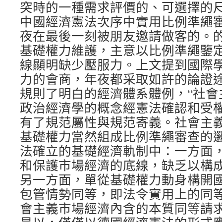
突時的一種需求評價的、可選擇的尺度
中國經濟憲法次序中實用比例準繩
夜在最後一刻被朋友邀請做客的。
基礎權力維護，主意以比例準繩鑒
線顯明缺少壓服力。上文提到國際
力的會商，年夜都采取如許的論證
規則了明白的經濟體系體例，“社會
政治經濟學的概念經憲法確認和受
有了規范屬性與規范寄義。社會主
基礎權力當然組成比例準繩審查的
法確立的基礎經濟軌制中：一方面
和保護市場經濟的底線，缺乏以構
另一方面，單從基礎權力動身構開
包管情勢同等，即法令實用上的同
會主義市場經濟內含的本質同等請求