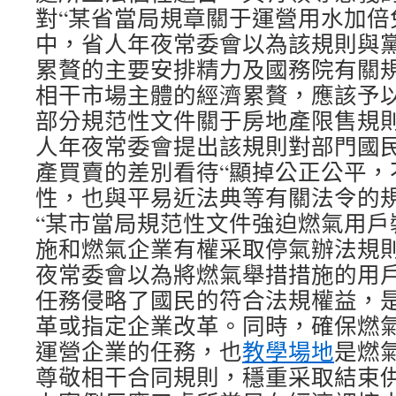
對“某省當局規章關于運營用水加倍
中，省人年夜常委會以為該規則與
累贅的主要安排精力及國務院有關
相干市場主體的經濟累贅，應該予以
部分規范性文件關于房地產限售規則
人年夜常委會提出該規則對部門國
產買賣的差別看待“顯掉公正公平，
性，也與平易近法典等有關法令的規
“某市當局規范性文件強迫燃氣用戶
施和燃氣企業有權采取停氣辦法規則
夜常委會以為將燃氣舉措措施的用
任務侵略了國民的符合法規權益，
革或指定企業改革。同時，確保燃
運營企業的任務，也
教學場地
是燃
尊敬相干合同規則，穩重采取結束供氣