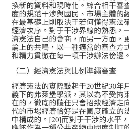
換新的資料和現時化。綜合相干審
度的規范干涉與國民、市場主體的
在最基礎上則取決于若何懂得憲法
經濟次序。對于干涉界線的熟悉，
濟憲法自己的會商，而另一方面，
論上的共鳴，以一種適當的審查方
和精力貫徹在每一項干涉辦法傍邊
（二）經濟憲法與比例準繩審查
經濟憲法的實際鼓起于20世紀30年
義下的弗萊堡學派，其以為不受拘
在的，徹底的聽任只會招致經濟走
代的市場經濟恰好是在國度確立的
中構成的。[20]而對于干涉的水平
應該作為一種公共產物由國度制訂