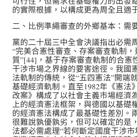
可行性，但需求在基礎權力的出發
的實際根據，以構成更為周全且適
二、比例準繩審查的外鄉基本：需
黨的二十屆三中全會決議指出必需
“完美合憲性審查、存案審查軌制，
質”[44]，基于存案審查軌制的合
干涉市場之界線的要害途徑。我國
法軌制的傳統，從“五四憲法”開端
基礎經濟軌制。直至1982年《憲法》
改案》構成了以社會主義市場經濟
上的經濟憲法框架，與德國以基礎
的經濟憲法構成了最基礎性差別。
很難說孰優孰劣，但可以確定的是
法都必需處理“若何斷定國度干涉市