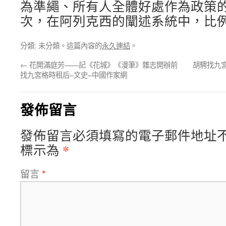
為準繩、所有人全體好處作為政策的區
次，在阿列克西的闡述系統中，比
分類: 未分類。這篇內容的
永久連結
。
←
花開滿庭芳——記《花城》《漫筆》雜志開辦前
胡騁找九
找九宮格時租后–文史–中國作家網
發佈留言
發佈留言必須填寫的電子郵件地址
*
標示為
留言
*