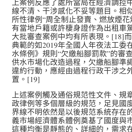
上案例反應了處所當局在經濟調控
線不清、干涉感化不妥等題目。相似情
所性律例“周全制止發賣、燃放煙花
有當地戶籍或許棲身證作為出租車駕
大批審查案例中均有所表現。[18]
典範的如2019年全國人年夜法工委
水條例》規則“欠繳船腳罰款”的審
供水市場化改造過程，欠繳船腳準
違約行動，應經由過程行政干涉之
置。[19]
上述案例觸及通俗規范性文件、規
政律例等多個層級的規范，足見國
界線不明依然是以後規范系統存在
義市場經濟體系體例奠基了國度與
這種均衡是靜態的、詳細的，需求