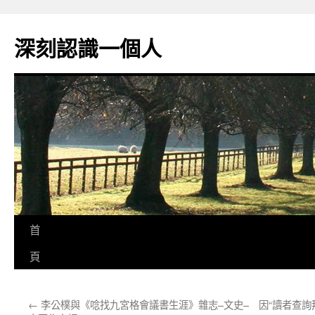
跳
至
深刻認識一個人
主
要
內
容
首
頁
←
李公樸與《唸找九宮格會議書生涯》雜志–文史–
因“讀者查詢