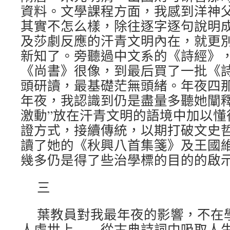
資料。文學課程方面，我感到洋神
其實不怎么樣，除往逐字逐句說明
及莎劇反應的汗青文明內在，就更
新知了。旁聽過中文系的《詩經》
《尚書》很像，到最后買了一批《
頭研讀，最基礎茫無頭緒。年夜四
年夜，我認識到仍是盡量多聽她闡釋
激動”放在汗青文明的語境中加以懂
證方式，接續傳統，以期打破文史
讀了她的《秋興八首集箋》及王國
幾多仍是得了些治學標的目的的啟
三
葉教員對我最年夜的影響，不在
人處世上——從古典詩詞中吸取人