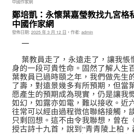
中國作家網
鄭培凱：永懷葉嘉瑩教找九宮格私
中國作家網
發佈日期:
2025 年 3 月 12 日
，
作者:
admin
一
葉教員走了，永遠走了，讓我悵
身的一段可貴性命。固然了解人生
葉教員已過時頤之年，我們做先生
了壽，對遠景幾多有所預期，但當
愿產生的預期成為現實，仍是讓我
如幻，如露亦如電，難以接收。近
往常可以經由過程微信聯絡接觸，
只剩回想。這不由令我聯想，曾在
授古詩十九首，說到“青青陵上柏，