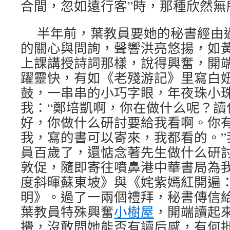
合間，忽如遠行客”時，那種欣然無
半年前，葉教員要她的秘書經由
的關心與問詢，聲響洪亮悠揚，如
上課講授詩詞那樣，說得興奮，開
躍靈快，有如《老殘游記》里寫白
鼓，一串串的小巧字眼，年夜珠小
我：“鄭培凱啊，你在做什么呢？讀
好，你做什么研討要給我看啊。你
我，寫的書可以寄來，我都看的。”
員百歲了，還惦念著先生做什么研
敦促，隨即寄往噴鼻港中華書局為
度斜暉蘇東坡》與《姹紫嫣紅開遍
明》。過了一兩個禮拜，秘書傳信
葉教員特殊興奮
小樹屋
，開端讀起
攪，沒敢問她能否有讀后感，有何