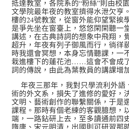
抵達教室，各院系的“粉絲”則由校
文學院最年夜的教室擠得水泄欠亨
樓的24號教室，從窗外能仰望緊挨
是爭先坐在窗臺上，悠悠閑閑聽一
講述，在古典詩詞的想象中飛翔，
超升，年夜有列子御風而行，徜徉
時我還會冥想，本身忘情聽課，一
栽進樓下的蓮花池……這會不會成
詞的傳說，由此為葉教員的講課增
年夜三那年，我對只學流利外語
術的外文系，損失了進修的愛好，
文明、藝術創作的聯繫關係，于是
課程。那時有個老練的客觀臆想，
端，一路鉆研上去，至多讀通前四
隋唐、宋元明清，出國則可研習那