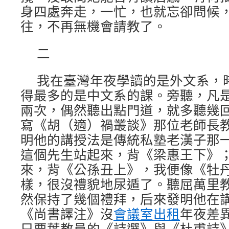
身四處奔走，一忙，也就忘卻問候
往，不再無機會請教了。
二
我在臺灣年夜學讀的是外文系，
得最多的是中文系的課。旁聽，凡
兩次，偶然聽出點門道，就多聽幾
寫《胡（適）禍叢談》那位老師長
明他的講授法是傳統私塾老漢子那
這個先生站起來，背《梁惠王下》
來，背《公孫丑上》，我便像《牡
樣，很沒禮貌地尿遁了。聽屈萬里
然保持了幾個禮拜，后來發明他在
《尚書譯注》沒
會議室出租
年夜差
只要葉教員的《詩選》與《杜甫詩