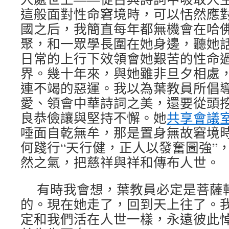
這般面對性命窘境時，可以恬然應對。
國之后，我簡直每年都無機會在哈
聚，和一眾學長圍在她身邊，聽她
日常的上行下效領會她艱苦的性命
界。幾十年來，與她雖非旦夕相處
連不竭的惡運。我以為葉教員所倡
愛、領會中華詩詞之美，還要從頭
良恭儉讓與堅持不懈。她
共享會議
唾面自乾無牟，那是置身無故窘境
何踐行“天行健，正人以發奮圖強”
然之氣，把慈祥與祥和傳布人世。
有時我會想，葉教員必定是菩薩
的。現在她走了，回到天上往了。
定和我們活在人世一樣，永遠彼此