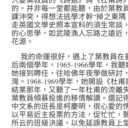
的。并非每一堂都能聽，由於葉教
課沖突，得想法逃學才幹“掉之東隅
走英國文學史照本宣科的須生常談
的心思學，如武陵漁人忘路之遠近
花源。
我的命運很好，遇上了葉教員在
后兩個學年。1965-1966學年，
她接到聘任，往哈佛年夜學做研討
灣。1968-1969學年，她開設《
結業那年，又聽了一年杜甫的流離
葉教員傾慕投進的移情解讀。還記
中文系的班長是柯慶明，很心愛的
以平易近主投票的方法，促忙忙，
所云的班級決議，以免延誤教員上