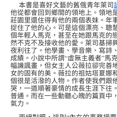
本書是喜好文藝的舊俄青年萊司
他從都會回到鄉間的領地上。領地
莊園里還住得有他的兩個表妹。年
捉住了他的心。可是這個漂亮、聰
個年輕人馬克，甚至在她跟馬克的
然不克不及接收他的愛。萊司基掃
夜利往了。他學畫、學音樂、寫詩
成績。小說中所謂“虛無主義者”馬
幅譏諷畫，但女主人公薇拉卻完善
女的固有的美。薇拉的祖姑塔夏娜
個很是活潑的人物。作者使我們跟
哭，一道順著豪情的成長生涯下往
普通。而在一些動聽心魄的篇頁中
氣力。