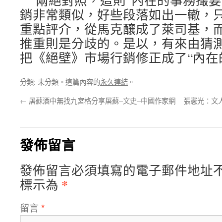
兩絕對照，這則“內在的事務撮要
銷非常類似，好些段落如出一轍，
重點評介，從馬克釀成了萊司基，
推重則是分歧的。是以，有來由猜
把《絕壁》市場行銷修正成了“內在
分類: 未分類。這篇內容的
永久連結
。
←
屠蘇酒中無找九宮格分享屠蘇–文史–中國作家網
張憲光：文
發佈留言
發佈留言必須填寫的電子郵件地址
*
標示為
留言
*