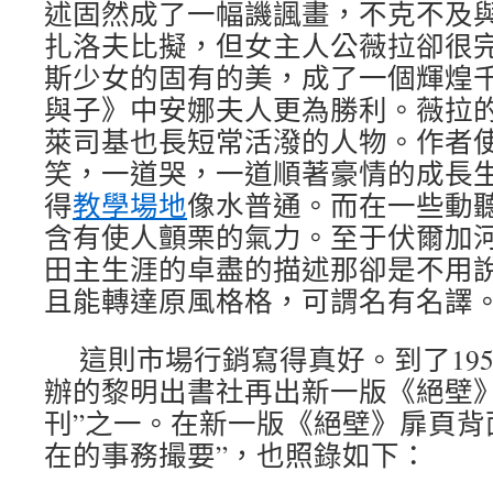
述固然成了一幅譏諷畫，不克不及
扎洛夫比擬，但女主人公薇拉卻很
斯少女的固有的美，成了一個輝煌
與子》中安娜夫人更為勝利。薇拉
萊司基也長短常活潑的人物。作者
笑，一道哭，一道順著豪情的成長
得
教學場地
像水普通。而在一些動
含有使人顫栗的氣力。至于伏爾加
田主生涯的卓盡的描述那卻是不用
且能轉達原風格格，可謂名有名譯
這則市場行銷寫得真好。到了195
辦的黎明出書社再出新一版《絕壁》
刊”之一。在新一版《絕壁》扉頁背
在的事務撮要”，也照錄如下：