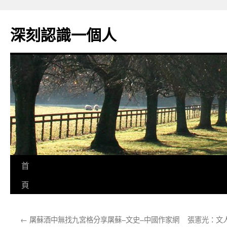
跳
至
深刻認識一個人
主
要
內
容
首
頁
←
屠蘇酒中無找九宮格分享屠蘇–文史–中國作家網
張憲光：文