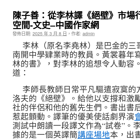
陳子善：從李林譯《絕壁》市場行
空間-文史–中國作家網
發佈日期:
2025 年 3 月 8 日
，
作者:
admin
李林（原名李堯林）是巴金的三
南開中學肄業時的教員。黃裳暮年
林的書》，對李林的追想令人動容
道：
李師長教師日常平凡驅遣寂寞的
洛夫的《絕壁》。給他以支撐和激
社的伴侶和他的舊先生們。書出書
惹起顫動。譯筆的優美使話劇界演
測試中朗讀一段譯文作為“試卷”。
據的是一個英譯簡
講座場地
本，出