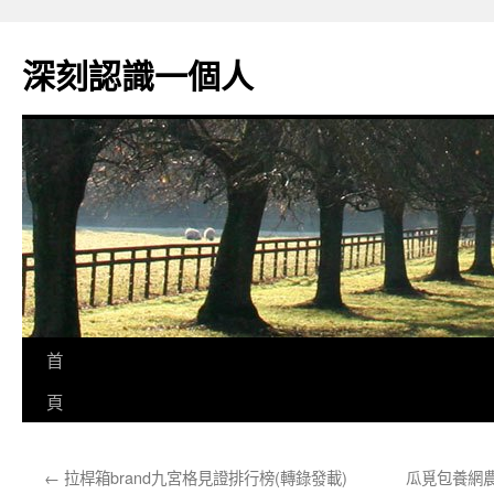
跳
至
深刻認識一個人
主
要
內
容
首
頁
←
拉桿箱brand九宮格見證排行榜(轉錄發載)
瓜覓包養網