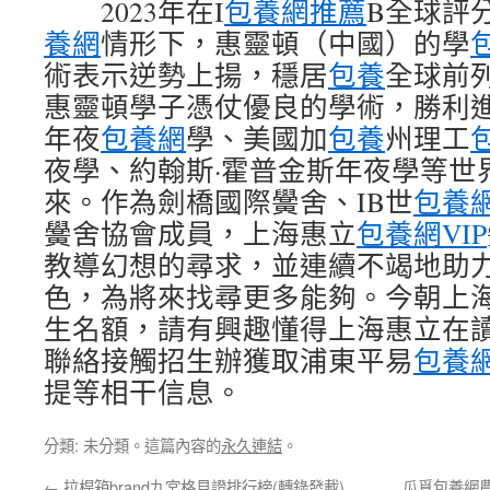
2023年在I
包養網推薦
B全球評
養網
情形下，惠靈頓（中國）的學
術表示逆勢上揚，穩居
包養
全球前
惠靈頓學子憑仗優良的學術，勝利
年夜
包養網
學、美國加
包養
州理工
夜學、約翰斯·霍普金斯年夜學等世
來。作為劍橋國際黌舍、IB世
包養
黌舍協會成員，上海惠立
包養網VIP
教導幻想的尋求，並連續不竭地助
色，為將來找尋更多能夠。今朝上
生名額，請有興趣懂得上海惠立在
聯絡接觸招生辦獲取浦東平易
包養網
提等相干信息。
分類: 未分類。這篇內容的
永久連結
。
←
拉桿箱brand九宮格見證排行榜(轉錄發載)
瓜覓包養網