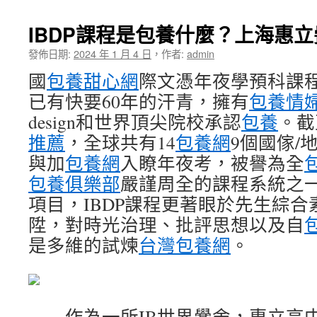
IBDP課程是包養什麼？上海惠立
發佈日期:
2024 年 1 月 4 日
，
作者:
admin
國
包養甜心網
際文憑年夜學預科課程
已有快要60年的汗青，擁有
包養情
design和世界頂尖院校承認
包養
。截
推薦
，全球共有14
包養網
9個國傢/
與加
包養網
入瞭年夜考，被譽為全
包養俱樂部
嚴謹周全的課程系統之
項目，IBDP課程更著眼於先生綜合
陞，對時光治理、批評思想以及自
是多維的試煉
台灣包養網
。
作為一所IB世界黌舍，惠立高中