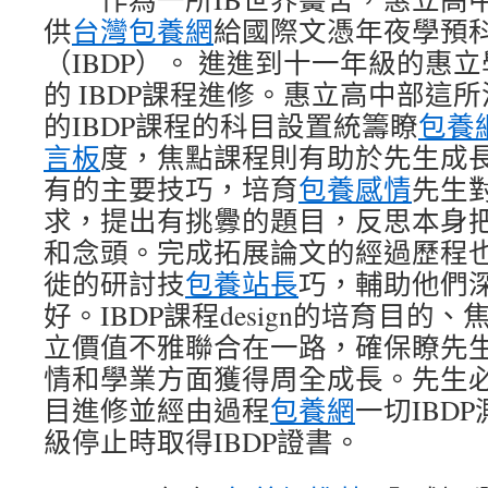
供
台灣包養網
給國際文憑年夜學預
（IBDP）。 進進到十一年級的惠
的 IBDP課程進修。惠立高中部這
的IBDP課程的科目設置統籌瞭
包養
言板
度，焦點課程則有助於先生成
有的主要技巧，培育
包養感情
先生
求，提出有挑釁的題目，反思本身
和念頭。完成拓展論文的經過歷程
徙的研討技
包養站長
巧，輔助他們
好。IBDP課程design的培育目的
立價值不雅聯合在一路，確保瞭先
情和學業方面獲得周全成長。先生
目進修並經由過程
包養網
一切IBD
級停止時取得IBDP證書。