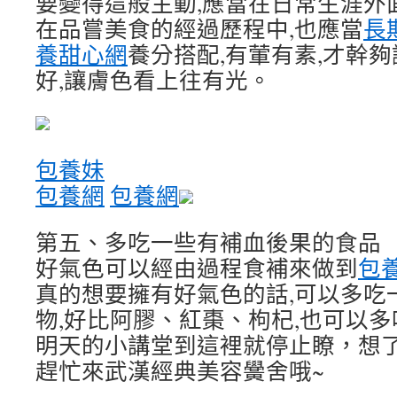
要變得這般主動,應當在日常生涯外
在品嘗美食的經過歷程中,也應當
長
養甜心網
養分搭配,有葷有素,才幹
好,讓膚色看上往有光。
包養妹
包養網
包養網
第五、多吃一些有補血後果的食品
好氣色可以經由過程食補來做到
包養
真的想要擁有好氣色的話,可以多吃
物,好比阿膠、紅棗、枸杞,也可以
明天的小講堂到這裡就停止瞭，想
趕忙來武漢經典美容黌舍哦~