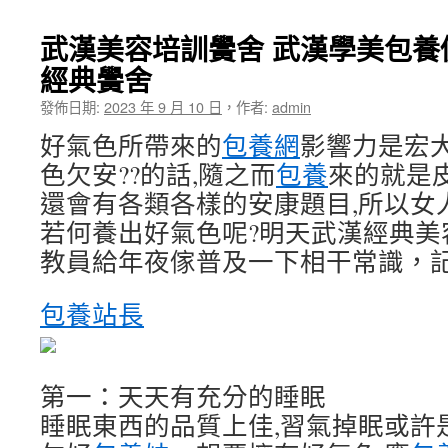
武漢美容培訓黌舍 武漢學美包養
經典黌舍
發佈日期:
2023 年 9 月 10 日
，
作者:
admin
好氣色所帶來的
包養網
影響力是宏大
色欠安??的話,隨之而
包養
來的就是
還會有各類各樣的安康題目,所以女
若何養出好氣色呢?明天武漢經典美
教員給年夜傢普及一下相干常識，
包養站長
第一：天天有充分的睡眠
睡眠東西的品質上佳,習氣掉眠或許