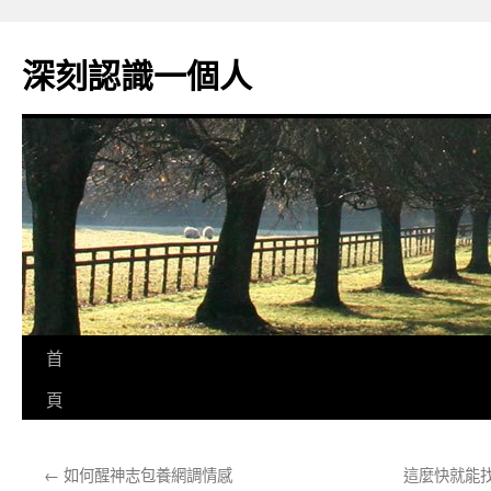
跳
至
深刻認識一個人
主
要
內
容
首
頁
←
如何醒神志包養網調情感
這麼快就能