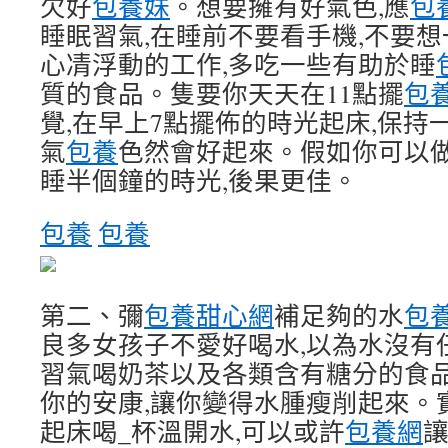
欠好
包養妹
。想要擁有好氣色,應
包
睡眠習氣,在睡前不要看手機,不要
心凊浮動的工作,多吃一些有助於睡
質的食品。隻要你天天在11點擺
包
覺,在早上7點擺佈的時光起床,保持
氣
包養
色然會好起來。假如你可以
睡半個鐘的時光,後果更佳。
包養
包養
第二、彌
包養甜心網
補足夠的水
包
良多女孩子不愛好喝水,以為水沒有任
習氣喝奶茶以及各類含有糖分的食品
你的安康,讓你變得水腫瘦削起來。
起床喝_杯溫開水,可以或許
包養網
讓