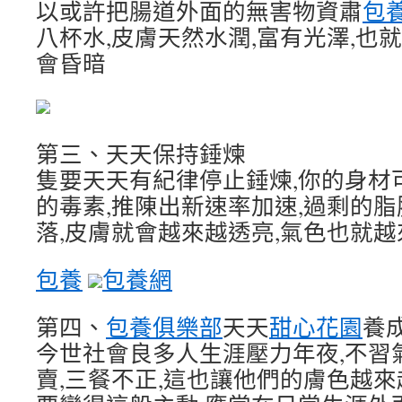
以或許把腸道外面的無害物資肅
包
八杯水,皮膚天然水潤,富有光澤,也
會昏暗
第三、天天保持錘煉
隻要天天有紀律停止錘煉,你的身材
的毒素,推陳出新速率加速,過剩的
落,皮膚就會越來越透亮,氣色也就
包養
包養網
第四、
包養俱樂部
天天
甜心花園
養
今世社會良多人生涯壓力年夜,不習
賣,三餐不正,這也讓他們的膚色越