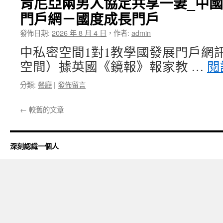
肯尼亞兩男人協定共享一妻_中
門戶網－國度成長門戶
發佈日期:
2026 年 8 月 4 日
，
作者:
admin
中私密空間1對1教學國發展門戶網訊
空間）據英國《鏡報》報家教 …
閱
分類:
餐廳
|
發佈留言
←
較舊的文章
深刻認識一個人