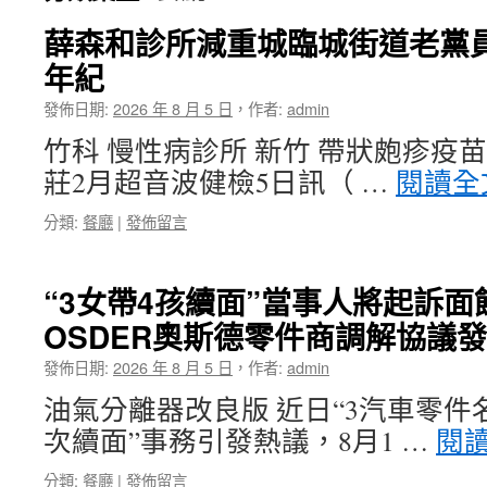
薛森和診所減重城臨城街道老黨
年紀
發佈日期:
2026 年 8 月 5 日
，
作者:
admin
竹科 慢性病診所 新竹 帶狀皰疹疫苗
莊2月超音波健檢5日訊（ …
閱讀全
分類:
餐廳
|
發佈留言
“3女帶4孩續面”當事人將起訴
OSDER奧斯德零件商調解協議
發佈日期:
2026 年 8 月 5 日
，
作者:
admin
油氣分離器改良版 近日“3汽車零件
次續面”事務引發熱議，8月1 …
閱
分類:
餐廳
|
發佈留言