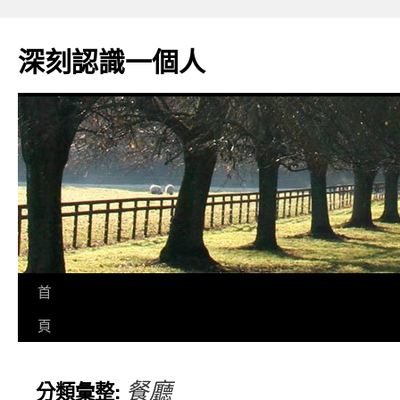
跳
至
深刻認識一個人
主
要
內
容
首
頁
餐廳
分類彙整: