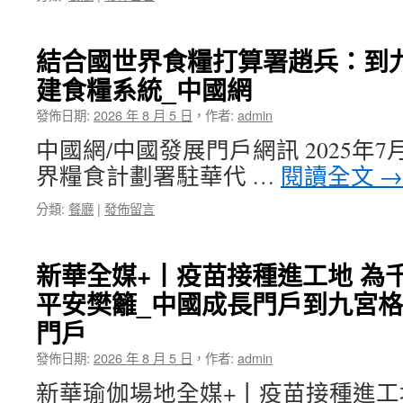
結合國世界食糧打算署趙兵：到
建食糧系統_中國網
發佈日期:
2026 年 8 月 5 日
，
作者:
admin
中國網/中國發展門戶網訊 2025年7
界糧食計劃署駐華代 …
閱讀全文
→
分類:
餐廳
|
發佈留言
新華全媒+丨疫苗接種進工地 為
平安樊籬_中國成長門戶到九宮
門戶
發佈日期:
2026 年 8 月 5 日
，
作者:
admin
新華瑜伽場地全媒+丨疫苗接種進工