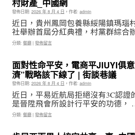
村財產_中國網
發佈日期:
2026 年 8 月 4 日
，
作者:
admin
近日，貴州鳳岡包養縣綏陽鎮瑪瑙
社舉辦首屆分紅典禮，村黨群綜合辦
分類:
餐廳
|
發佈留言
面對性命平安，電商平JIUYI俱
濟”戰略該下線了 | 街談巷議
發佈日期:
2026 年 8 月 4 日
，
作者:
admin
近日，平易近航局拒絕沒有3C認證
是晉陞飛會所設計行平安的功德， 
分類:
餐廳
|
發佈留言