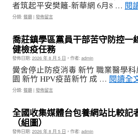
者筑起平安樊籬-新華網 6月8 …
閱
分類:
餐廳
|
發佈留言
喬莊鎮學區黨員干部苦守防控一線
健檢疫任務
發佈日期:
2026 年 8 月 5 日
，
作者:
admin
黌舍停止防疫消毒 新竹 職業醫學
園 新竹 HPV疫苗新竹 成 …
閱讀全
分類:
餐廳
|
發佈留言
全國收集媒體台包養網站比較記
（組圖）
發佈日期:
2026 年 8 月 5 日
，
作者:
admin