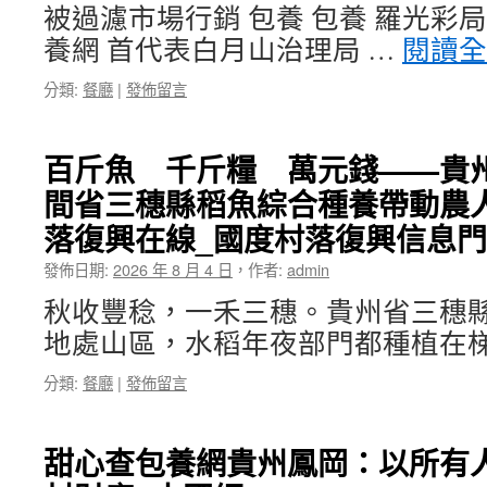
被過濾市場行銷 包養 包養 羅光彩局
養網 首代表白月山治理局 …
閱讀
分類:
餐廳
|
發佈留言
百斤魚 千斤糧 萬元錢——貴
間省三穗縣稻魚綜合種養帶動農
落復興在線_國度村落復興信息
發佈日期:
2026 年 8 月 4 日
，
作者:
admin
秋收豐稔，一禾三穗。貴州省三穗
地處山區，水稻年夜部門都種植在梯
分類:
餐廳
|
發佈留言
甜心查包養網貴州鳳岡：以所有