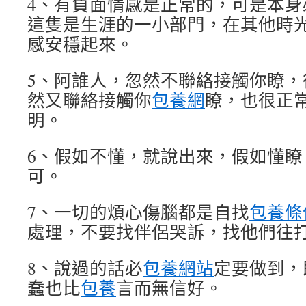
4、有負面情感是正常的，可是本身
這隻是生涯的一小部門，在其他時
感安穩起來。
5、阿誰人，忽然不聯絡接觸你瞭，
然又聯絡接觸你
包養網
瞭，也很正
明。
6、假如不懂，就說出來，假如懂瞭
可。
7、一切的煩心傷腦都是自找
包養條
處理，不要找伴侶哭訴，找他們往
8、說過的話必
包養網站
定要做到，
蠢也比
包養
言而無信好。