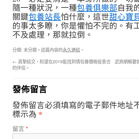
隨一種狀況，一種
包養俱樂部
自我
關鍵
包養站長
怕什麼，這世
甜心寶
的事太多瞭，你是懼怕不完的。有
不及處理，那就拉倒。
分類: 未分類。這篇內容的
永久連結
。
←
真摯結交，盼望在2019能找到情包養價格投意合
武商網解憂雜
的伴侶。
發佈留言
發佈留言必須填寫的電子郵件地址
*
標示為
留言
*