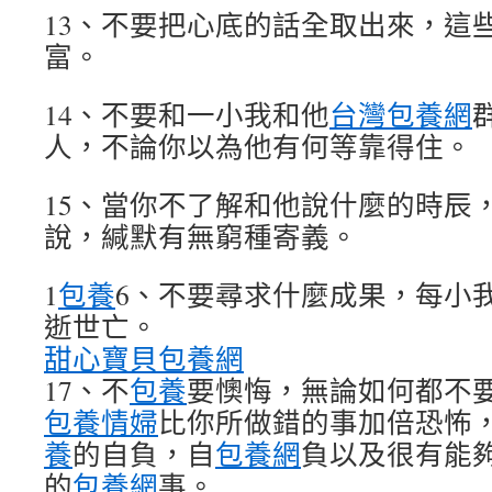
13、不要把心底的話全取出來，這
富。
14、不要和一小我和他
台灣包養網
人，不論你以為他有何等靠得住。
15、當你不了解和他說什麼的時辰
說，緘默有無窮種寄義。
1
包養
6、不要尋求什麼成果，每小
逝世亡。
甜心寶貝包養網
17、不
包養
要懊悔，無論如何都不
包養情婦
比你所做錯的事加倍恐怖
養
的自負，自
包養網
負以及很有能
的
包養網
事。