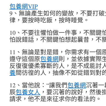
包養網VIP
9、無論產生如何的變故，不要打破
律，要按時吃飯，按時睡覺。
10、不要往懼怕做一件事，不關鍵
怕說錯話，不關鍵怕想起曩昔，不
11、無論是對是錯，你需求有一個
遵守這個原
包養網
則，並依據實際
反復復優柔寡斷的人，是不成能討人
養
間彷徨的人，抽像不如從錯到對
12、當他說：“讓我們
包養網
沉著一
辰
包養女人
，要沉著的說好，然後
請求，他不是來征求你的看法的。