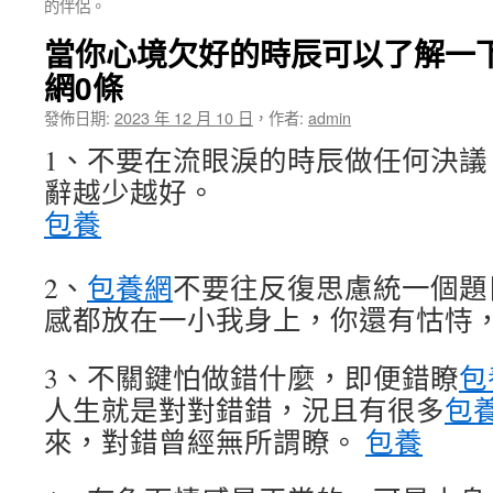
的伴侶。
當你心境欠好的時辰可以了解一
網0條
發佈日期:
2023 年 12 月 10 日
，
作者:
admin
1、不要在流眼淚的時辰做任何決議
辭越少越好。
包養
2、
包養網
不要往反復思慮統一個題
感都放在一小我身上，你還有怙恃
3、不關鍵怕做錯什麼，即便錯瞭
包
人生就是對對錯錯，況且有很多
包
來，對錯曾經無所謂瞭。
包養