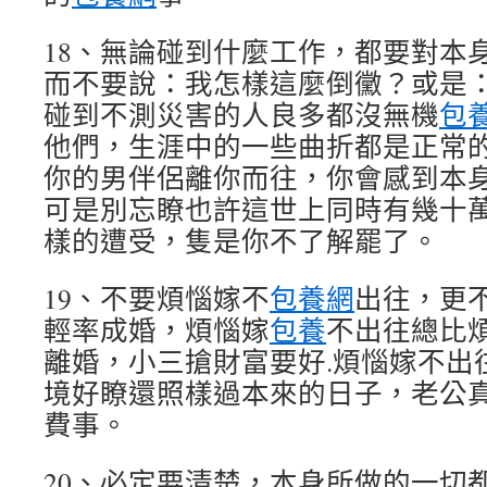
18、無論碰到什麼工作，都要對本
而不要說：我怎樣這麼倒黴？或是
碰到不測災害的人良多都沒無機
包
他們，生涯中的一些曲折都是正常
你的男伴侶離你而往，你會感到本
可是別忘瞭也許這世上同時有幾十
樣的遭受，隻是你不了解罷了。
19、不要煩惱嫁不
包養網
出往，更
輕率成婚，煩惱嫁
包養
不出往總比
離婚，小三搶財富要好.煩惱嫁不出
境好瞭還照樣過本來的日子，老公
費事。
20、必定要清楚，本身所做的一切