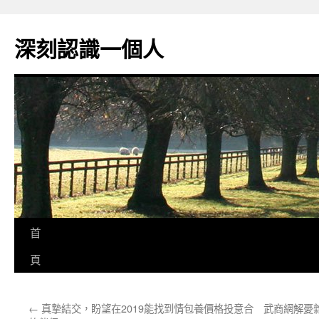
跳
至
深刻認識一個人
主
要
內
容
首
頁
←
真摯結交，盼望在2019能找到情包養價格投意合
武商網解憂雜