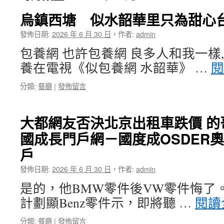
烏鎮西塘 似水韶華里只為甜心
發佈日期:
2026 年 6 月 30 日
，
作者:
admin
包養網 也許包養網 良多人和我一樣
養在電視《似包養網 水韶華》 …
分類:
餐廳
|
發佈留言
大都網友否決北京出租車跌價 的
國成長門戶網－國度成OSDER
戶
發佈日期:
2026 年 6 月 30 日
，
作者:
admin
是的，他BMW零件後VW零件悔了
計劃顯Benz零件示，即將聽 …
閱讀
分類:
餐廳
|
發佈留言