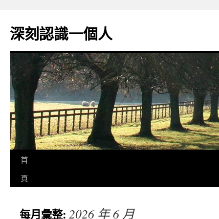
跳
至
深刻認識一個人
主
要
內
容
首
頁
2026 年 6 月
每月彙整: