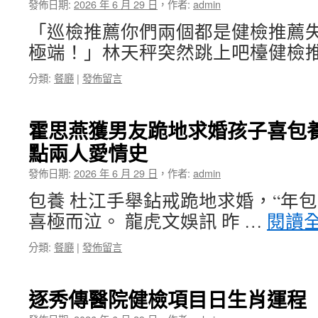
發佈日期:
2026 年 6 月 29 日
，
作者:
admin
「巡檢推薦你們兩個都是健檢推薦
極端！」林天秤突然跳上吧檯健檢推
分類:
餐廳
|
發佈留言
霍思燕獲男友跪地求婚孩子喜包養
點兩人愛情史
發佈日期:
2026 年 6 月 29 日
，
作者:
admin
包養 杜江手舉鉆戒跪地求婚，“年包
喜極而泣。 龍虎文娛訊 昨 …
閱讀
分類:
餐廳
|
發佈留言
逐秀傳醫院健檢項目日生肖運程