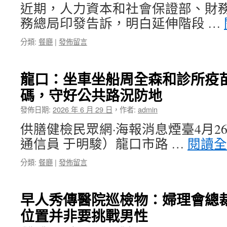
近期，人力資本和社會保證部、財務
務總局印發告訴，明白延伸階段 …
分類:
餐廳
|
發佈留言
龍口：坐車坐船周全森和診所疫
碼，守好公共路況防地
發佈日期:
2026 年 6 月 29 日
，
作者:
admin
供膳健檢民眾網·海報消息煙臺4月2
通信員 于明駿）龍口市路 …
閱讀
分類:
餐廳
|
發佈留言
早人秀傳醫院巡檢物：婦理會總裁
位置并非要挑戰男性