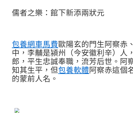
儒者之樂：館下新添兩狀元
包養網車馬費
歐陽玄的門生阿察赤
中，李黼是潁州（今安徽利辛）人
郎，平生忠誠奉職，流芳后世。阿
知其生平，但
包養軟體
阿察赤這個
的蒙前人名。