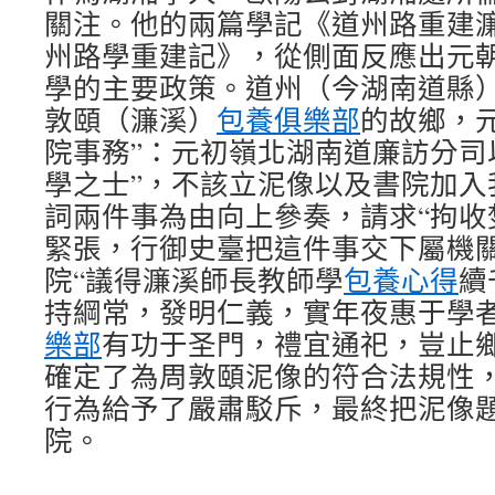
關注。他的兩篇學記《道州路重建
州路學重建記》，從側面反應出元
學的主要政策。道州（今湖南道縣
敦頤（濂溪）
包養俱樂部
的故鄉，
院事務”：元初嶺北湖南道廉訪分司
學之士”，不該立泥像以及書院加入
詞兩件事為由向上參奏，請求“拘收
緊張，行御史臺把這件事交下屬機
院“議得濂溪師長教師學
包養心得
續
持綱常，發明仁義，實年夜惠于學
樂部
有功于圣門，禮宜通祀，豈止鄉
確定了為周敦頤泥像的符合法規性
行為給予了嚴肅駁斥，最終把泥像
院。