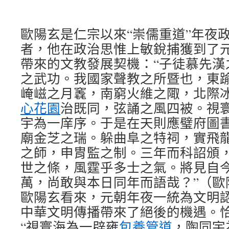
歐陽玄是仁宗以來“崇儒重道”年夜
者，他在政治思惟上敏銳捕獲到了
帶來的文教發展契機：“子徒慕先漢
之武功。我國家聲教之所暨也，東
崦嵫之月竁，南窮火維之陬，北際
心花園
治既同，弦誦之風四被。視
宇為一庠序。于是在天則應璧府圖
廟金芝之瑞。躲曲阜之特祠，實飛
之師，申胄監之制。三年而科詔頒
世之條，風霆乎多士之氣。將見自
萬，尚敢與本日同年而語哉？”（歐
歐陽玄看來，元朝年夜一統為文明
中華文明傳播帶來了絕後的機遇。
“視寰海為一辟雍
包養管道
，陶同宇