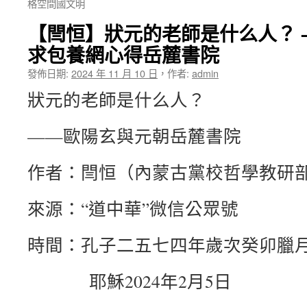
格空間國文明
【閆恒】狀元的老師是什么人？ 
求包養網心得岳麓書院
發佈日期:
2024 年 11 月 10 日
，
作者:
admin
狀元的老師是什么人？
——歐陽玄與元朝岳麓書院
作者：閆恒（內蒙古黨校哲學教研
來源：“道中華”微信公眾號
時間：孔子二五七四年歲次癸卯臘
耶穌2024年2月5日