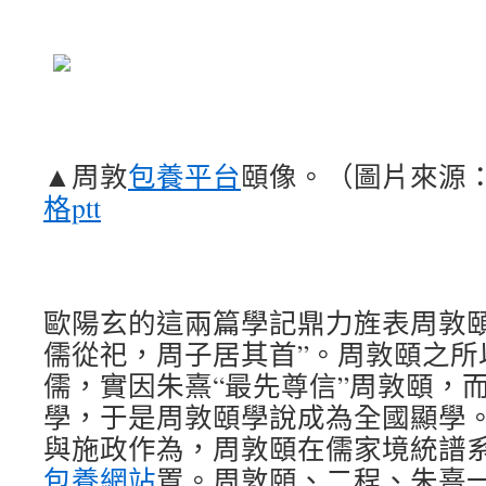
▲周敦
包養平台
頤像。（圖片來源
格ptt
歐陽玄的這兩篇學記鼎力旌表周敦頤
儒從祀，周子居其首”。周敦頤之所
儒，實因朱熹“最先尊信”周敦頤，
學，于是周敦頤學說成為全國顯學
與施政作為，周敦頤在儒家境統譜
包養網站
置。周敦頤、二程、朱熹