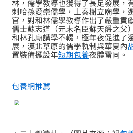
林，儒學教導也獲得了長足發展，
剌哈孫愛崇儒學，上奏樹立廟學，
官，對和林儒學教導作出了嚴重貢
儒士蘇志道（元末名臣蘇天爵之父
和林孔廟講學不輟，極年夜促進了
展，漠北草原的儒學軌制與華夏內
置裝備擺設年
短期包養
夜體雷同。
包養網推薦