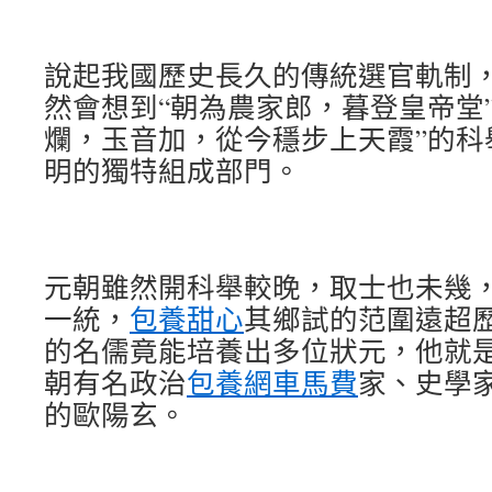
說起我國歷史長久的傳統選官軌制
然會想到“朝為農家郎，暮登皇帝堂
爛，玉音加，從今穩步上天霞”的科
明的獨特組成部門。
元朝雖然開科舉較晚，取士也未幾
一統，
包養甜心
其鄉試的范圍遠超
的名儒竟能培養出多位狀元，他就
朝有名政治
包養網車馬費
家、史學家
的歐陽玄。