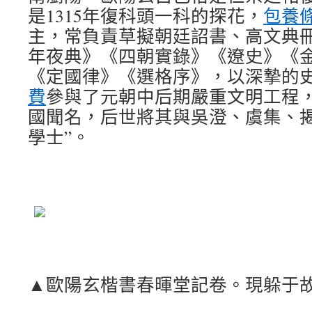
是1315年復科頭一科的探花，
包養
主，常負責草擬朝廷詔書、高文典
年夜典》《四朝實錄》《遼史》《
《定國律》《選格序》，以深摯的
費
參與了元朝中后期嚴重文明工程
國聞名，后世將其與吳澄、虞集、揭
學士”。
▲歐陽玄楷書春暉堂記卷。現躲于