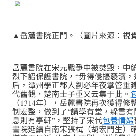
▲岳麓書院正門。（圖片來源：視
岳麓書院在宋元戰爭中被焚毀，中
烈下詔保護書院，“毋得侵擾褻瀆，
后，潭州學正郡人劉必年夜掌管重
代舊觀，楚南士子重又云集于此。
（1314年），岳麓書院再次獲得修
制宏整，做到了“講學有堂，躲書有
息則有亭軒”，堅持了宋代
包養情婦
書院延續自南宋張栻（胡宏門生）確