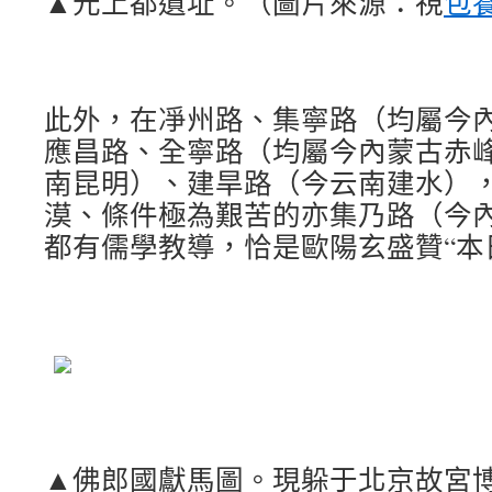
▲元上都遺址。（圖片來源：視
包
此外，在凈州路、集寧路（均屬今
應昌路、全寧路（均屬今內蒙古赤
南昆明）、建旱路（今云南建水）
漠、條件極為艱苦的亦集乃路（今
都有儒學教導，恰是歐陽玄盛贊“本
▲佛郎國獻馬圖。現躲于北京故宮