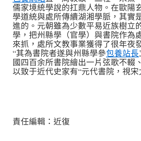
儒家境統學說的扛鼎人物。在歐陽
學道統與處所傳續湖湘學脈，其實
進的。元朝雖為少數平易近族樹立
學，把州縣學（官學）與書院作為
來抓，處所文教事業獲得了很年夜
“其為書院者遂與州縣學參
包養站長
國四百余所書院繪出一片弦歌不輟
以致于近代史家有“元代書院，視宋
責任編輯：近復