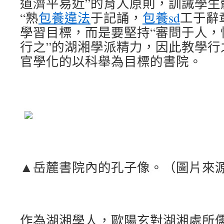
道濟平易近”的育人原則，訓誡學生
“熟
包養違法
于記誦，
包養sd
工于辭
學習目標，而是要堅持“審問于人，
行之”的湖湘學派精力，因此教學行
官學化的以科舉為目標的書院。
▲岳麓書院內的孔子像。（圖片來源
作為湖湘學人，歐陽玄對湖湘處所