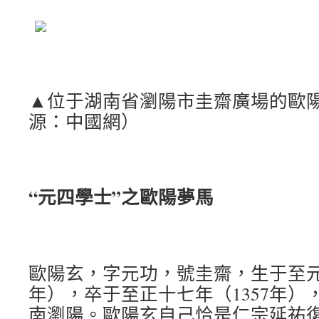
▲位于湖南省瀏陽市圭齋廣場的歐
源：中國網）
“元四學士”之歐陽夢馬
歐陽玄，字元功，號圭齋，生于至元二
年），卒于至正十七年（1357年）
南瀏陽。歐陽玄自己恰是仁宗延祐