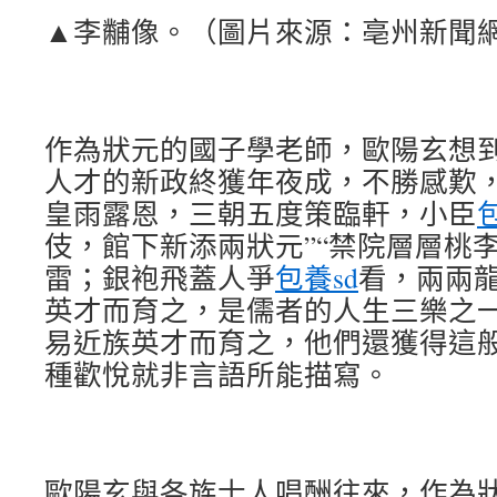
▲李黼像。（圖片來源：亳州新聞
作為狀元的國子學老師，歐陽玄想
人才的新政終獲年夜成，不勝感歎，
皇雨露恩，三朝五度策臨軒，小臣
伎，館下新添兩狀元”“禁院層層桃
雷；銀袍飛蓋人爭
包養sd
看，兩兩龍
英才而育之，是儒者的人生三樂之
易近族英才而育之，他們還獲得這
種歡悅就非言語所能描寫。
歐陽玄與各族士人唱酬往來，作為