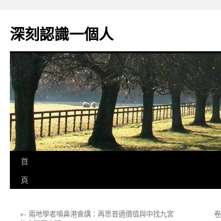
跳
至
深刻認識一個人
主
要
內
容
首
頁
←
兩地學者噴鼻港會講：再思普適價值與中找九宮
卷