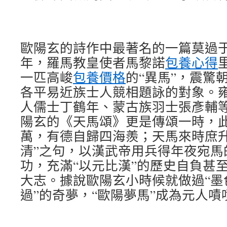
歐陽玄的詩作中最著名的一篇莫過于《
年，羅馬教皇使者馬黎諾
包養心得
一匹高峻
包養價格
的“異馬”，震驚
各平易近族士人競相題詠的對象。
人儒士丁鶴年、蒙古族羽士張彥輔
陽玄的《天馬頌》更是傳頌一時，此
萬，有德自歸四海羨；天馬來時庶
清”之句，以漢武帝用兵得年夜宛馬
功，充滿“以元比漢”的歷史自負甚至
大志。據說歐陽玄小時候就做過“墨
過”的奇夢，“歐陽夢馬”成為元人