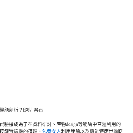
機能剖析？|深圳磐石
驗機成為了在資料研討、產物design等範疇中普遍利用的
按鍵實驗機的道理、
包養女人
利用範疇以及機能特席世勳眨