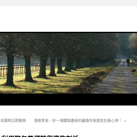
業余圍棋公開賽競
港劇黑馬，好一場體面盡掉的離婚年夜戲查包養心得！
→