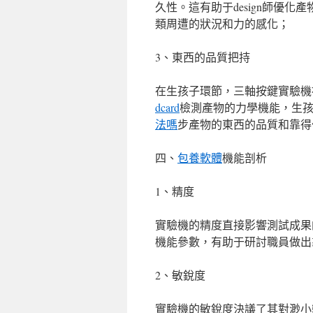
久性。這有助于design師優
類周遭的狀況和力的感化；
3、東西的品質把持
在生孩子環節，三軸按鍵實驗機
dcard
檢測產物的力學機能，生
法嗎
步產物的東西的品質和靠得
四、
包養軟體
機能剖析
1、精度
實驗機的精度直接影響測試成果
機能參數，有助于研討職員做出
2、敏銳度
實驗機的敏銳度決議了其對渺小