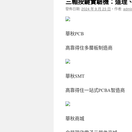
三軸按鍵實驗機：道理
發佈日期:
2024 年 9 月 23 日
，
作者:
admi
華秋PCB
高靠得住多層板制造商
華秋SMT
高靠得住一站式PCBA智造商
華秋商城