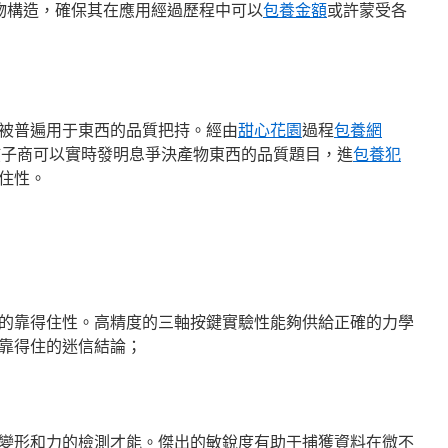
化產物構造，確保其在應用經過歷程中可以
包養金額
或許蒙受各
被普遍用于東西的品質把持。經由
甜心花園
過程
包養網
孩子商可以實時發明息爭決產物東西的品質題目，進
包養犯
住性。
的靠得住性。高精度的三軸按鍵實驗性能夠供給正確的力學
靠得住的迷信結論；
變形和力的檢測才能。傑出的敏銳度有助于捕獲資料在微不