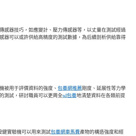
傳感器技巧，如應變計、壓力傳感器等，以丈量在測試經過
感器可以或許供給高精度的測試數據，為后續剖析供給靠得
機被用于評價資料的強度、
包養網推薦
剛度、延展性等力學
的測試，研討職員可以更周全
sd包養
地清楚資料在各類前提
軸按鍵實驗機可以用來測試
包養網車馬費
產物的構造強度和經