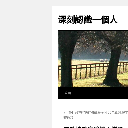
跳
至
深刻認識一個人
主
要
內
容
首頁
←
第七屆“賽伯樂”國學杯全國台包養經驗
賽規程