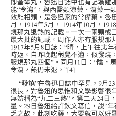
即奎寧丸，魯迅日誌中也有記為雞那
能“令瀉”，與西醫類涼藥、瀉藥一
效能相類，是魯迅家的常備藥。魯迅19
月，1914年5月， 1914年10月，1
規那丸退熱的記載。一次一兩顆或
最大批的記載。周作人亦有服規那
1917年5月8日誌：“晴，上午往
時返。自昨晚起稍覺不適，似發燒
服規那丸四個”。同月11日：“陰，
令瀉，熱仍未退。”[4]
“發燒”在魯迅日誌中罕見，9月2
很長，對魯迅的思惟和文學影響很
無妨稱為“九二三熱”。第二天24日
量。29日魯迅給許欽文寫信，說“
乏之故，此刻吃藥，大要就可以好罷