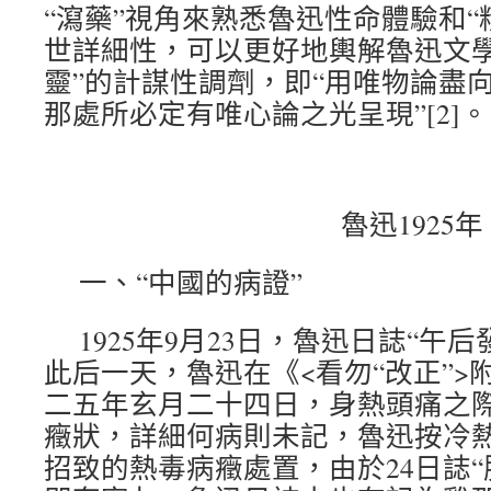
“瀉藥”視角來熟悉魯迅性命體驗和“
世詳細性，可以更好地輿解魯迅文學在
靈”的計謀性調劑，即“用唯物論盡
那處所必定有唯心論之光呈現”[2]。
魯迅1925年
一、“中國的病證”
1925年9月23日，魯迅日誌“午
此后一天，魯迅在《<看勿“改正”>
二五年玄月二十四日，身熱頭痛之際
癥狀，詳細何病則未記，魯迅按冷
招致的熱毒病癥處置，由於24日誌“