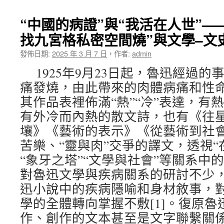
“中國的病證”與“我活在人世”——
找九宮格私密空間燒”與文學–文
發佈日期:
2025 年 3 月 7 日
，
作者:
admin
1925年9月23日起，魯迅經過的
痛發燒，由此帶來的肉體病痛和性
其作品表裡佈滿“熱”“冷”表達，有
有外冷而內熱的散文詩，也有《往
壤》《藝術的表示》《從藝術到社
苦樂、“靈與肉”交爭的譯文，透視“在
“象牙之塔”“文學與社會”等關系中
對魯迅文學與疾病關系的研討不少
迅小說中的疾病隱喻和身材敘事，
學的全體轉向掌握不敷[1]。復原
作、創作的文本甚至是文字聯繫關係，