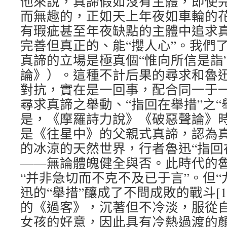
他來說，真諦假如沒有主體，即使
而無趣的，正如天上年夜如車輪的花朵
有瑕疵甚至年夜缺點的主體中追求
完善但真正的、能“攖人心”。我們
真諦的立場是極真個“惟向所信是詣
論》）。這種不計后果的尋求和魯迅
對抗，實在是一回事，配合同一于一
尋求真諦之舉動、“指回在舉措”之“
是，《摩羅詩力說》《破惡聲論》
是《往星中》的父親式真諦，認為
的冰涼的天然世界，行者魯迅“指回
——無論體魄健全與否。此時代的
“并非急切而不克不及已于言”。但“
迅的“舉措”釀成了不問成敗的戰斗[
的《過客》，沉著但不冷淡，服從
女孩的好意，因此具有冷熱過渡的