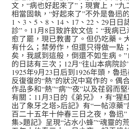
文，“病也好起來了”；現實上，“九
相當固執，“好起來了”不外是魯迅的
1、3、5、8、14、17、22、29
診”。11月8日致許欽文信：“我病
愈了罷，現已教書了。但仍吃藥。
有什么；禁勞作，但還只得做一點
矣，我感到這般，倒還不如生病。”1
的日誌有三次；12月“往山本病院診
1925年9月23日后到1926年頭，
反復復的“熱”的狀況中寫作的。偶
作品多和“熱”“病”“夜”以及荏弱而
有關：11月3日的《弟兄》，有“猩紅
出了象牙之塔>后記》有“一帖涼藥”
百二十五年十仲春三日之夜，魯迅”； 
集>題記》呈現“沾水小蜂”“魂靈的