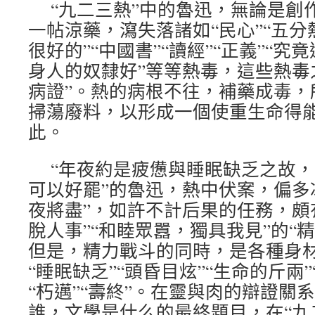
“九二三熱”中的魯迅，無論是創
一帖涼藥，瀉失落諸如“民心”“五分熱
很好的”“中國書”“讀經”“正義”“
身人的奴隸好”等等熱毒，這些熱毒
病證”。熱的病根不往，補藥成毒，
掃蕩廢料，以形成一個使重生命得能
此。
“年夜約是疲憊與睡眠缺乏之故
可以好罷”的魯迅，熱中伏案，偏多冰
夜將盡”，如許不計后果的任務，頗
脫人事”“和睦眾囂，獨具我見”的“
但是，精力戰斗的同時，是各種身材
“睡眠缺乏”“頭昏目炫”“生命的斤兩”
“朽邁”“壽終”。在靈與肉的辯證關
誰，文學是什么的最終題目，在“九