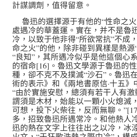
計謀調劑，值得留意。
魯迅的選擇源于有他的“性命之火”
處遇冷的華蓋運。實在，并不是魯
冷，以致于他非得“所欲常抗”不成
命之火”的他，除非碰到異樣是熱源
“良知”，其所遇冷似乎是他這個心
的宿命[16]。魯迅文學源于魯迅的
種，卻不克不及撲滅“沙石”。魯迅
術的表示》和《兩地書原信·十五》
“由於實施安慰，總須有若干人有激
謂須是木材，始能以一顆小火熄滅
可想，投下火柴往，反而無聊。”[1
多，招致魯迅所遇常冷。和他熱人
迅的熱在文字上往往出之以冷，冰
火文，“于狂歌浩熱之際中冷”，構