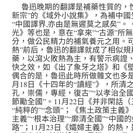
魯迅晚期的翻譯是補藥性質的，性
新宗”的《域外小說集》，為補中國
“中國譯界,亦由是無遲莫之感矣”。
光》等也是，意在“拿來”“古源”所
分，做公民精力的補氣養元之用。可是
熱”前后，魯迅的翻譯就成了相似規
藥，以瀉火敗熱為主，有警示病證
快之效，如《出了象牙之塔》和《
偶合的是，魯迅此時所做雜文也多是
月18日《十四年的“讀經”》，所清之
孔，崇儒，專經，復古”“以孝治全國
節勵全國”。11月22日《并非閑話
“純粹的”“念頭”；《焦土政策主義
主義”“根本治理”“廓清全國”“中國
路”；11月23日《孀婦主義》的熱，