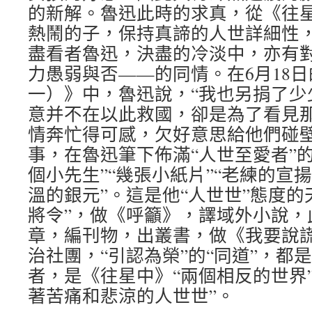
的新解。魯迅此時的求真，從《往
熱鬧的子，保持真諦的人世詳細性
盡看者魯迅，決盡的冷淡中，亦有對
力愚弱與否——的同情。在6月18
一）》中，魯迅說，“我也另捐了少
意并不在以此救國，卻是為了看見
情奔忙得可感，欠好意思給他們碰壁
事，在魯迅筆下佈滿“人世至愛者”的
個小先生”“幾張小紙片”“老練的宣揚
溫的銀元”。這是他“人世世”態度的
將令”，做《呼籲》，譯域外小說，
章，編刊物，出叢書，做《我要說
治社團，“引認為榮”的“同道”，都
者，是《往星中》“兩個相反的世界
著苦痛和悲涼的人世世”。