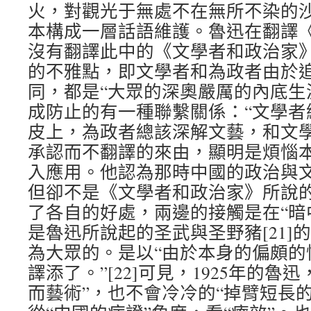
火，對觀光于無處不在無所不染的
本構成一層話語維護。魯迅在翻譯
沒有翻譯此中的《文學者和政治家
的不雅點，即文學者和為政者由於
同，都是“大眾的深奧嚴厲的內底生
成防止的有一種聯繫關係：“文學者
皮上，為政者總該深解文藝，和文學者
承認而不翻譯的來由，顯明是煩惱
入應用。他認為那時中國的政治與文
但卻不是《文學者和政治家》所說
了各自的好處，兩邊的接觸是在“暗
是魯迅所說起的圣武與圣野豬[21]
為大眾的。是以“由於本身的偏頗的
譯添了。”[22]可見，1925年的魯
而藝術”，也不會冷冷的“掉臂短長