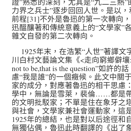
證”熟悉的深刻，尤其是“九二三熱”
力界之兵士”逐步回回人世。是以，
前程[31]不外是魯迅的第一次轉向
迅醞釀著和傳統意義上的“文學家”
雜文自發的第二次轉向。
1925年末，在浩繁“人世”著譯
川白村文藝論文集《<走向窮鄉僻壤>序》
not to be,that is the questi
慮“我是誰”的一個癥候。此文中關
家的成分，對應著魯迅的相干思慮：
學中，無論是雪萊，裴倫……都是
的文明批駁家；不單是住在象牙之塔里
與社會，文學家兼社會運動家，這是
1925年的總結，也是對以后途徑和
無獨佔偶，魯迅此時翻譯的《出了