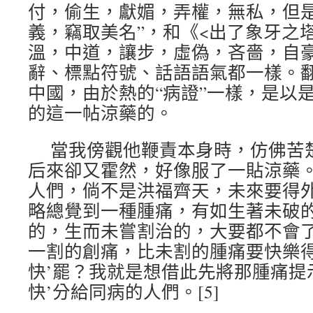
付，偷生，獻媚，弄權，無私，但
義，竊取美名”，和《<出了象牙之塔
溫，中道，讓步，虛偽，吝嗇，自豪
辭、標點符號、話語語氣都一樣。
中國，由於熱的“病證”一樣，是以是
的這一帖涼藥的。
當我傍觀他鞭責本身時，仿佛苦
后來卻又霍然，好像服了一貼涼藥
人們，倘不是洪福齊天，未來要得
略總覺到一種腫痛，有如生著未破
的，生而未嘗割治的，大要都不會
一割的創痛，比未割的腫痛要快樂得
快’罷？我就是想借此先將那腫痛提
快’分給同病的人們。[5]