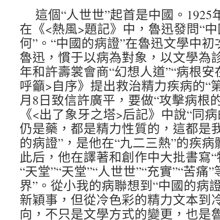
這個“人世世”起首是中國。1925
在《<熱風>題記》中，魯迅發問“
何”。“中國的病證”在魯迅文學中
魯迅，慣于以病為對象，以文學為診斷
年和許壽裳會商“幻想人道”“病根安在”[
呼籲>自序》提出救治精力疾病的“第一
月8日致信許廣平，要做“攻擊病根的任務
《<出了象牙之塔>后記》中說“同病
仍是藥，都是精力性質的，這都是我
的病證”，是他在“九二三熱”的疾
此后，他在譯著和創作中大批書寫“物資
“天堂”“天堂”“人世世”“充實”“苦痛
界”。從小我的病聯想到“中國的病
新穎事，但從冷色彩的精力文本到
向，不只是文學方式的變更，也是