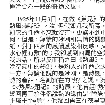
極冷合為一體的奇詭文風。
1925年11月3日，在做《弟兄
熱風>題記》，說“但假如凡我所寫
則它的性命本來就沒有，更談不到
何。但是，無情的冷嘲和無情的譏
紙，對于四周的感觸感染和反映，又
水心裡有數’的；我卻感到四周的空
我的話，所以反而稱之曰《熱風》”
冷空氣中的熱源，是灼人的性命之
一方，無論他說的是冷嘲，是熱諷
熱的產品，名副實在的“熱”之諷。況
《<熱風>題記》的時辰，他曾經“熱
幾回再三給伴侶說熱的緣由是“睡覺少
不屬于“睡覺”，他幾回再三在夜里寫