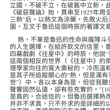
立國，不破不立，在破舊中立新，此論
《破惡聲論》始，貫串至1925年周
三熱”后。以熱文為涼藥，先敗火后
圖，互文于魯迅這個時辰的著譯文
熱，不單是魯迅的性命與魔障斗爭
的人生選擇。在給許欽文的信里，
四幕戲劇《往星中》的時辰，他說“
這兩個相反的世界（《往星中》的
理學家向往的寬大奧秘的、冷而溫
是其子所追蹤關心的“熱，但是滿有
世”）中，各以本身為是，但從我聽
聲響固然弘遠，卻有些充實的。”[1
是真的，合迷信的，但魯迅選擇熱
并非不求真，只不外求的是詳細的