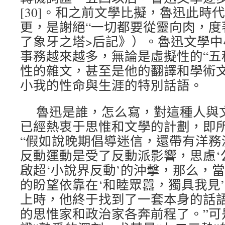
[30]。和之前文學比擬，魯迅此時
更，是謝絕“一切都要從靈向肉，度
了象牙之塔>后記》）。魯迅文學
事務越來越多，無論是虛擬性的“五
性的雜文，甚至是他的翻譯和學術文
小我的性命與生涯的特別話語。
魯迅是誰，怎么寫，對這種人與
已經熱衷于思惟和文學的計劃，即
“假如說晚期倡導迷信，還帶有洋務
反動運動是受了反動派影響，思慮‘
啟超‘小說界反動’的沖擊，那么，
的盼望依靠在‘和睦眾囂，獨具我見
上時，他終于找到了一套本身的話
的思惟家和政治家各奔前程了。”可