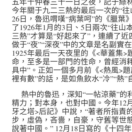
五年十仲春三十一日之夜，記于綠林
今年關于九二三熱的最后一次的“往山
26日，魯迅喟嘆“病葉呵”的《臘葉
了1926年1月的3日、5日兩次“往山
三熱”才算是“好起來了”，連續了
做于“夜”“深夜”中的文章是名副實在
1925年最后一天夜里的《<華蓋集
命，至多是一部門的性命，曾經消
具中”。正如一個多月前《<熱風>題
裡有數”的話，是如魚飲水“冷”“熱”
熱中的魯迅，深知“一帖涼藥”的
精力；對本身，也對中國。今年12
牙之塔>后記》中說，“著者所指責
步，虛偽，吝嗇，自豪，守舊等世
說著中國。” 12月18日寫的《十四年