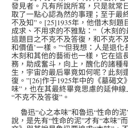
發見者。凡有所說所寫，只是就常
取了一點心認為然的事理；至于最
不及知”。[25]1935年，他借木刻
成求、不用求的不雅點：“（木刻的
這題目之不克不及答復，和不克不及
和價值’一樣。”“但我想：人是退
木刻和其他的藝術也一樣，它在這
務，助成奮斗，向上，醜化的諸種
生，宇宙的最后畢竟如何呢？此刻
復。”[26]作于1925年中的《墓碣
味”，也在其最終畢竟思慮的延伸線
“不克不及答復”。
魯迅“心之本味”和魯迅“性命的泥
說，是先有“性命的泥”才有“本味”