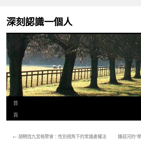
跳
至
深刻認識一個人
主
要
內
容
首
頁
←
胡騁找九宮格聚會：性別視角下的常識產權法
鍾叔河的“