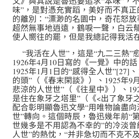
文》與其說是魯迅要追求“本味”，
味”，是對憑充實蹈，美好而不真正
的離別：“漂渺的名園中，奇花怒放
超然無事地逍遠，鶴唳一聲，白云
使人嚮往的罷，但是我總記得我活在
“我活在人世”，這是“九二三熱
1926年4月10日寫的《一覺》中的
1925年1月1日的“感得全人世”[27]、
的頭”（《春末閑談》）、1925年9
悲涼的人世世”（《往星中》）、1925
是住在象牙之塔里”（《<出了象牙
配合彰明顯魯迅文學“用唯物論盡向
世”轉向。這個時辰，魯迅幾年前“第
世幾多是不用認為不幸的”的冷淡曾
人世”的熱忱，“并非急切而不克不