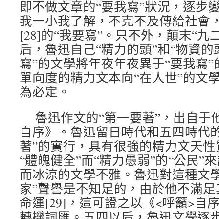
即不做文章的“要我寫”狀況，逐步
我一小我了解，不克不及傳給社會，
[28]的“我要寫”。只不外，顛末“
后，魯迅自己“精力的頭”和“物資的
寫”的文學將年夜年夜異于“要我寫
單向度的精力文本向“在人世”的文
為必定。
魯迅作文的“第一要著”，出自于他1
自序》。魯迅留日時代和五四時代的
著”的實行，具有很強的精力文天性
“體魄健全”而“精力愚弱”的“公民
而冰涼的文學不雅。魯迅對這種文學
家”聲譽是不知足的，由於他不滿足其
命運[29]，這可證之以《<呼籲>
轉機詞匯。五四以后，魯迅文學逐步