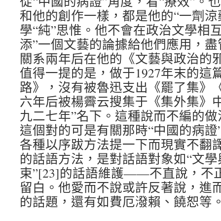
從“中國的病證”角度，看“療效”。
和他的創作一樣，都是他的“一劑涼藥
學“純”思惟。他不會在政治文學相
添”一個文藝的論據給他們應用，盡
關系兩年后在他的《文藝與政治的
值得一提的是，做于1927年末的這
路》，沒有被魯迅支出《罷了集》
六年后被楊霽云搜集于《集外集》中
九二七年”名下。這種說而不編的做
這個對的可是有關那時“中國的病證
各種以序跋方法提一下而現實不翻
的話語方法，是對話語對象如“文學
束”[23]的話語維護——不直說，
留白。他愛而不說或許反著說，進
的話題，還有如費厄潑賴、饒恕等