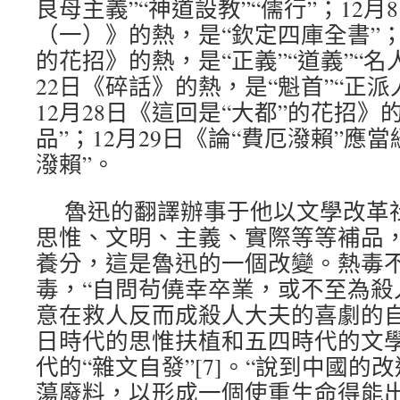
良母主義”“神道設教”“儒行”；12
（一）》的熱，是“欽定四庫全書”；1
的花招》的熱，是“正義”“道義”“名人
22日《碎話》的熱，是“魁首”“正派人
12月28日《這回是“大都”的花招》的
品”；12月29日《論“費厄潑賴”應
潑賴”。
魯迅的翻譯辦事于他以文學改革
思惟、文明、主義、實際等等補品
養分，這是魯迅的一個改變。熱毒
毒，“自問茍僥幸卒業，或不至為殺人
意在救人反而成殺人大夫的喜劇的
日時代的思惟扶植和五四時代的文
代的“雜文自發”[7]。“說到中國
蕩廢料，以形成一個使重生命得能出生