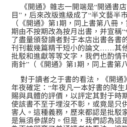
《開通》雜志一開端是“開通書
目”，后來改版進級成了“半文藝半
（《開通》第1期，同上書第八冊，第
期由不按期改為按月出書，并宣稱“
了盡量頒發讀者對于本店出書各書
刊刊載幾篇精干短小的論文……其
批駁和進獻等等文字，我們也酌情
南針”（《開通》第1期，同上書第八
對于讀者之于書的看法，《開通
年夜確定：“年夜凡一本好書的降生
賜與具體的評價，以評定其對于時
使該書不至于埋沒不彰，或竟是只
害人。這種義務，歷來都認是批駁
是無須參謀的。但是，我們認為這