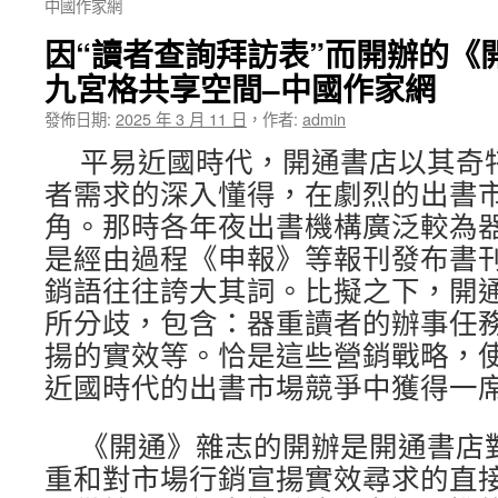
中國作家網
因“讀者查詢拜訪表”而開辦的《
九宮格共享空間–中國作家網
發佈日期:
2025 年 3 月 11 日
，
作者:
admin
平易近國時代，開通書店以其奇
者需求的深入懂得，在劇烈的出書
角。那時各年夜出書機構廣泛較為
是經由過程《申報》等報刊發布書
銷語往往誇大其詞。比擬之下，開
所分歧，包含：器重讀者的辦事任
揚的實效等。恰是這些營銷戰略，
近國時代的出書市場競爭中獲得一
《開通》雜志的開辦是開通書店
重和對市場行銷宣揚實效尋求的直