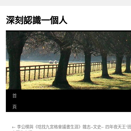
跳
至
深刻認識一個人
主
要
內
容
首
頁
←
李公樸與《唸找九宮格會議書生涯》雜志–文史–
四年夜天王“