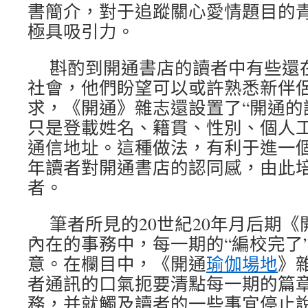
書簡介，對于追蹤關心愛情題目的
極具吸引力。
斟酌到開通書店的讀者中有些還
社會，他們盼望可以或許熟悉新伴
求，《開通》雜志還設置了“開通的
只是登載姓名、籍貫、性別、個人
通信地址。這種做法，有利于進一
年讀者對開通書店的認同感，由此
者。
筆者所見的20世紀20年月后期《開
內在的事務中，每一期的“編校完了
意。在欄目中，《開通
瑜伽場地
》
者通訊的口氣扼要清點每一期的篇
務，并就觸及讀者的一些事宜停止