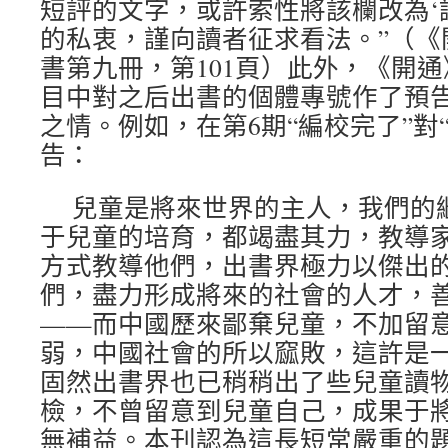
短評的文字，或許索性將該欄改為‘
的私衷，謹向讀者征求看法。”（《
書第九冊，第101頁）此外，《開
目中對之后出書的個體專號作了預
之情。例如，在第6期“編校完了”對
告：
兒童是將來世界的主人，我們的
于兒童的培育，都竭盡其力，教導
方式教導他們，出書界極力以傑出
們，盡力形成將來的社會的人才，
——而中國歷來鄙棄兒童，不加留
弱，中國社會的所以窳敗，這許是
固然出書界也已稍稍出了些兒童讀
檢，不曾留意到兒童自己，成果于
無補益。本刊認為這長短常嚴重的題