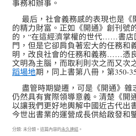
事務和辦事。
最后，社會義務感的表現也是《
的精力財富。正如《開通》創刊號的
的，“在這經濟掌權的世代……書店
門，但是它卻肩負著宏大的任務和
明，改良社會的任務和義務……憑
文明為主腦，而取利則次之而又次之
蹈場地
期，同上書第八冊，第350-3
盡管時期變遷，可是《開通》雜
仍然具有實際領導意義。清楚《開
以讓我們更好地輿解中國近古代出
今世出書業的運營成長供給啟發和
分類: 未分類。這篇內容的
永久連結
。