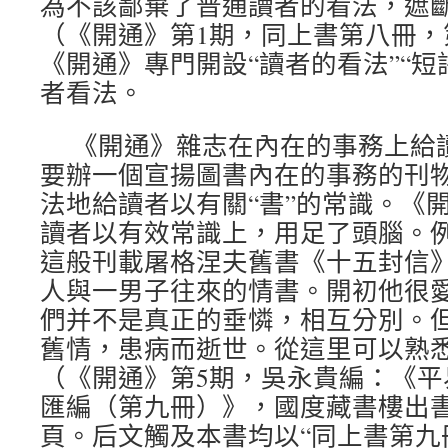
為不該鄙棄了普通讀者的看法，遮斷
（《開通》第1期，同上書第八冊，第
《開通》專門開設“讀者的看法”“短
者看法。
《開通》雜志在內在的事務上給
要辦一個宣揚圖書內在的事務的刊
法地給讀者以有關“書”的常識。《
讀者以有效常識上，用足了頭腦。
這般刊載屠格涅夫舊書《十五封信》
人與一男子往來的情書。開初他很
們并不是真正的垂憐，相互分別。
舊情，患病而逝世。從這里可以熟悉
（《開通》第5期，吳永貴編：《平
匯編（第九冊）》，國度藏書樓出書社
頁。后文觸及本書均以“同上書第九