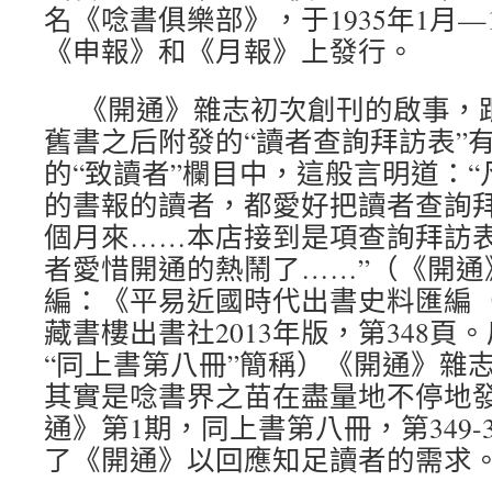
名《唸書俱樂部》，于1935年1月—1
《申報》和《月報》上發行。
《開通》雜志初次創刊的啟事，
舊書之后附發的“讀者查詢拜訪表”
的“致讀者”欄目中，這般言明道：
的書報的讀者，都愛好把讀者查詢
個月來……本店接到是項查詢拜訪表有
者愛惜開通的熱鬧了……”（《開通
編：《平易近國時代出書史料匯編
藏書樓出書社2013年版，第348頁
“同上書第八冊”簡稱）《開通》雜
其實是唸書界之苗在盡量地不停地發
通》第1期，同上書第八冊，第349-
了《開通》以回應知足讀者的需求