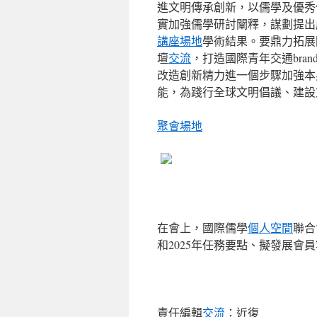
進文明傳承創新，以儒學及優秀
實加強儒學研討闡釋，謀劃提出
講座場地
學術結果。要鼎力拓展
壇
交流
，打造國際青年交通bra
改造創新精力進一個步驟加強本
能，為踐行全球文明倡議、建設
聚會場地
在會上，國際儒學
個人空間
聯合
和2025年任務要點、擬發展會
責任編輯
交流
：近復