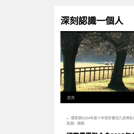
跳
至
深刻認識一個人
主
要
內
容
首頁
←
儒家網2024年度十年夜好書找九宮格
及類）揭曉