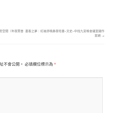
私密空間（年夜眾普
墨客之夢：紅袖添噴鼻夜唸書–文史–中找九宮格會議室國作
家網
→
*
址不會公開。
必填欄位標示為