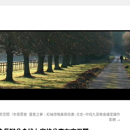
私密空間（年夜眾普
墨客之夢：紅袖添噴鼻夜唸書–文史–中找九宮格會議室國作
家網
→