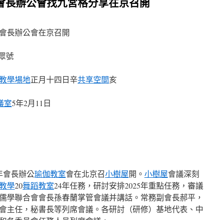
年會長辦公會找九宮格分享在京召開
5年會長辦公會在京召開
眾號
教學場地
正月十四日辛
共享空間
亥
議室
5年2月11日
5年會長辦公
瑜伽教室
會在北京召
小樹屋
開。
小樹屋
會議深刻
教學
20
舞蹈教室
24年任務，研討安排2025年重點任務，審議
儒學聯合會會長孫春蘭掌管會議并講話。常務副會長郝平，
會主任，秘書長等列席會議。各研討（研修）基地代表、中