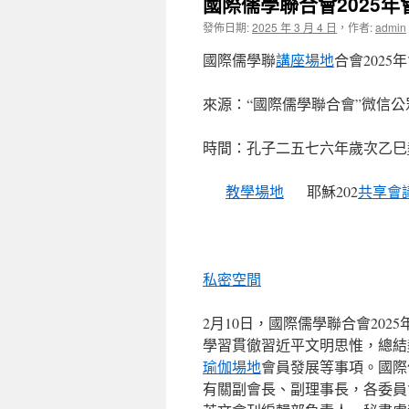
國際儒學聯合會2025
發佈日期:
2025 年 3 月 4 日
，
作者:
admin
國際儒學聯
講座場地
合會202
來源：“國際儒學聯合會”微信公
時間：孔子二五七六年歲次乙巳
教學場地
耶穌202
共享會
私密空間
2月10日，國際儒學聯合會202
學習貫徹習近平文明思惟，總結
瑜伽場地
會員發展等事項。國際
有關副會長、副理事長，各委員