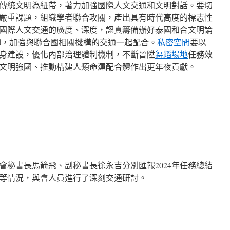
傳統文明為紐帶，著力加強國際人文交通和文明對話。要切
嚴重課題，組織學者聯合攻關，產出具有時代高度的標志性
國際人文交通的廣度、深度，認真籌備辦好泰國和合文明論
nd，加強與聯合國相關機構的交通一起配合。
私密空間
要以
身建設，優化內部治理體制機制，不斷晉陞
舞蹈場地
任務效
文明強國、推動構建人類命運配合體作出更年夜貢獻。
會秘書長馬箭飛、副秘書長徐永吉分別匯報2024年任務總結
員等情況，與會人員進行了深刻交通研討。