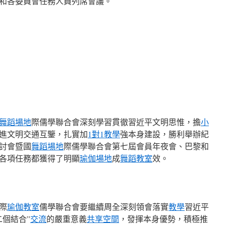
和各委員會任務人員列席會議。
舞蹈場地
際儒學聯合會深刻學習貫徹習近平文明思惟，擔
小
進文明交通互鑒，扎實加
1對1教學
強本身建設，勝利舉辦紀
研討會暨國
舞蹈場地
際儒學聯合會第七屆會員年夜會、巴黎和
各項任務都獲得了明顯
瑜伽場地
成
舞蹈教室
效。
際
瑜伽教室
儒學聯合會要繼續周全深刻領會落實
教學
習近平
個結合”
交流
的嚴重意義
共享空間
，發揮本身優勢，積極推