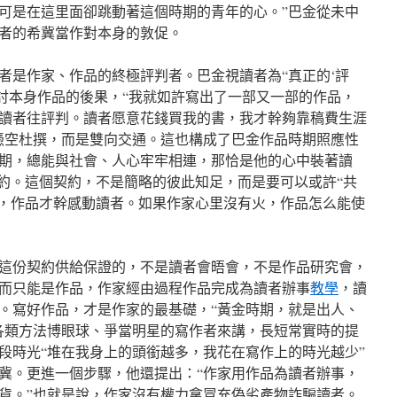
可是在這里面卻跳動著這個時期的青年的心。”巴金從未中
者的希冀當作對本身的敦促。
者是作家、作品的終極評判者。巴金視讀者為“真正的‘評
檢討本身作品的後果，“我就如許寫出了一部又一部的作品，
讀者往評判。讀者愿意花錢買我的書，我才幹夠靠稿費生涯
憑空杜撰，而是雙向交通。這也構成了巴金作品時期照應性
期，總能與社會、人心牢牢相連，那恰是他的心中裝著讀
契約。這個契約，不是簡略的彼此知足，而是要可以或許“共
心，作品才幹感動讀者。如果作家心里沒有火，作品怎么能使
這份契約供給保證的，不是讀者會晤會，不是作品研究會，
而只能是作品，作家經由過程作品完成為讀者辦事
教學
，讀
。寫好作品，才是作家的最基礎，“黃金時期，就是出人、
各類方法博眼球、爭當明星的寫作者來講，長短常實時的提
段時光“堆在我身上的頭銜越多，我花在寫作上的時光越少”
冀。更進一個步驟，他還提出：“作家用作品為讀者辦事，
貨。”也就是說，作家沒有權力拿冒充偽劣產物詐騙讀者。