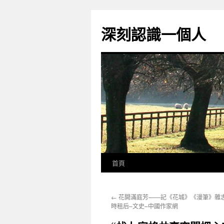
跳
至
深刻認識一個人
主
要
內
容
首頁
←
花開滿庭芳——記《花城》《漫筆》雜
時租后–文史–中國作家網