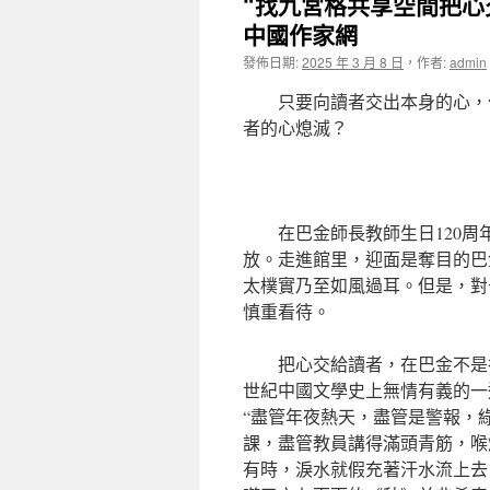
“找九宮格共享空間把心
中國作家網
發佈日期:
2025 年 3 月 8 日
，
作者:
admin
只要向讀者交出本身的心，
者的心熄滅？
在巴金師長教師生日120
放。走進館里，迎面是奪目的巴
太樸實乃至如風過耳。但是，對
慎重看待。
把心交給讀者，在巴金不是
世紀中國文學史上無情有義的一
“盡管年夜熱天，盡管是警報，
課，盡管教員講得滿頭青筋，喉
有時，淚水就假充著汗水流上去