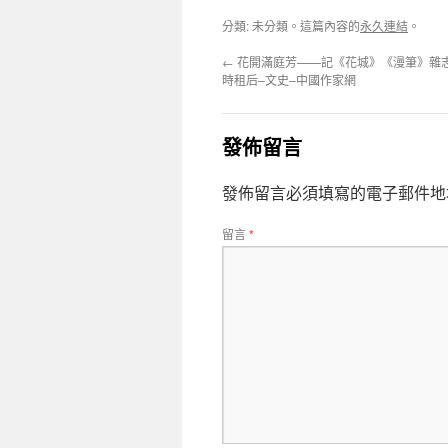
分類: 未分類。這篇內容的
永久連結
。
←
花開滿庭芳——記《花城》《漫筆》雜
時租后–文史–中國作家網
發佈留言
發佈留言必須填寫的電子郵件地
留言
*