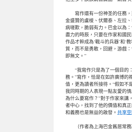
寫作還有一份神圣的任務，
金盛贊的盧梭、伏爾泰、左拉、
病嗟歎，脆弱有力。巴金以為：
盡力的時辰，只要在作家和國民
作品才幹成為‘戰斗的兵器’和‘
質，而不是勇敢，回避，游戲：
即無文。”
“我寫作只是為了一個目的
務。”寫作，恰是在如許廣博的
值，更為讀者所接待。“假如不
我同時期的人表現一點友愛的情
為什么要寫作？”對于作家來講
者中心，找到了他的價值和真正
和義務也是無益的啟發。
共享空
（作者為上海巴金舊居常務