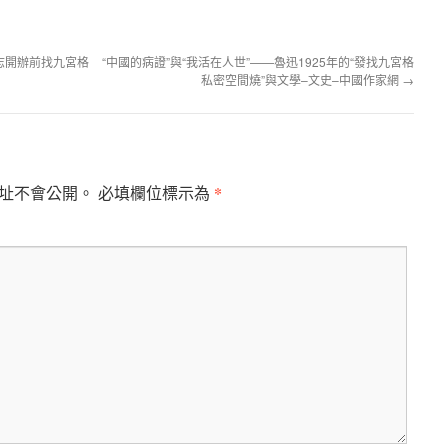
志開辦前找九宮格
“中國的病證”與“我活在人世”——魯迅1925年的“發找九宮格
私密空間燒”與文學–文史–中國作家網
→
*
址不會公開。
必填欄位標示為