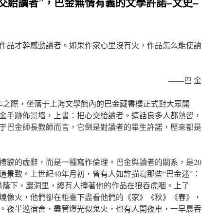
交給讀者”，巴金無情有義的文學許諾–文史–
作品才幹感動讀者。如果作家心里沒有火，作品怎么能使讀
——巴 金
周年之際，坐落于上海文學館內的巴金藏書樓正式對大眾開
金手跡佈景墻，上書：把心交給讀者。這話良多人都熟習，
于巴金師長教師而言，它倒是對讀者的畢生許諾，歷來都是
禮貌的虛辭，而是一種寫作倫理。巴金與讀者的關系，是20
道景致。上世紀40年月初，曾有人如許描寫那些“巴金迷”：
綠蔭下，巖洞里，總有人捧著他的作品在狼吞虎咽。上了
燒像火，他們卻在柜臺下盡看他們的《家》《秋》《春》，
。夜半巡宿舍，盡管燈光似鬼火，也有人開夜車，一早晨吞