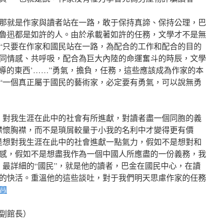
那就是作家與讀者站在一路，敢于保持真諦、保持公理，巴
魯迅都是如許的人。由於承載著如許的任務，文學才不是無
“只要在作家和國民站在一路，為配合的工作和配合的目的
同情感、共呼吸，配合為巨大內陸的命運奮斗的時辰，文學
教導的東西’……”勇氣，擔負，任務，這些應該成為作家的本
“一個真正屬于國民的藝術家，必定要有勇氣，可以說無勇
：對我生涯在此中的社會有所進獻，對讀者盡一個同胞的義
襟懷胸襟，而不是瑣屑較量于小我的名利中才變得更有價
是想對我生涯在此中的社會進獻一點氣力，假如不是想對和
感，假如不是想盡我作為一個中國人所應盡的一份義務，我
，最詳細的“國民”，就是他的讀者，巴金在國民中心，在讀
的快活。重溫他的這些談吐，對于我們明天思慮作家的任務
間
副館長）