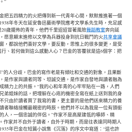
。”
金把五四精力的火把傳到新一代青年心間，默默推進著一個
1938年冬天在延安魯迅藝術學院應考文學系先生時，充足感
是20歲擺佈的青年，他們千里迢迢冒著風險
舞蹈教室
奔向延
，愿意顛末進修以文學為兵器投身到抗日戰鬥的火
共享會議
窗，都說他們喜好文學，要反動，思惟上的很多變更，是受
風行、若何做到這么感動人心？巴金的答覆就是這6個字：把
作”的人分歧，巴金的寫作老是有傾吐和交通的對象，且果斷
，是作家與讀者同等、坦誠交通，是作家自發地與讀者融為
成精力上的共振。“我的心和年青的心牢牢貼在一路，人們
兄弟姐妹的話，把埋躲在心底的機密全寫在紙上送到我的身
不只由於讀者買了我寫的書，更主要的是他們送來精力的養
讀者聯絡接觸最親密的時辰。他們并不以為我是一位有頭銜
的人，一個忠誠的伴侶。”作家不是高屋建瓴的導師、精
”。作家并不自外于讀者，自外于時期，而是往表達同時期人
935年巴金在短篇小說集《沉落》的序文中寫道：“這也許