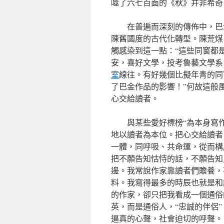
噬了六七百面的《秋》并非希奇
在普遍而深刻的傳佈中，巴
陳舊國度的古代化轉型。陳荒煤
觸感染到這一點：“這些同窗都
安，喜好文學，投考魯藝文學系
室
線往。有好幾個比擬年青的同
了巴金作品的影響！”何故這般
心交給讀者。
與某些愛好標榜“為本身寫
地以讀者為本位。把心交給讀者
一體，同呼吸、共命運，從而構
把不願告知怙恃的話，不願告知
邊。我常說作家靠讀者們贍養，
料。我寫得最多的時辰也就是和
的作家，卻只把我看成一個通俗
英，而是通俗人，“忠誠的伴侶
逼真的心聲，社會迫切的呼聲。1