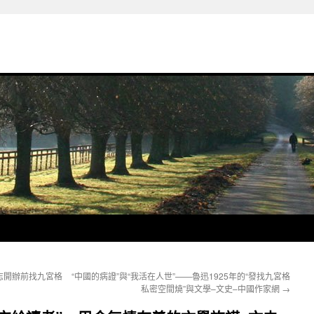
志開辦前找九宮格
“中國的病證”與“我活在人世”——魯迅1925年的“發找九宮格
私密空間燒”與文學–文史–中國作家網
→