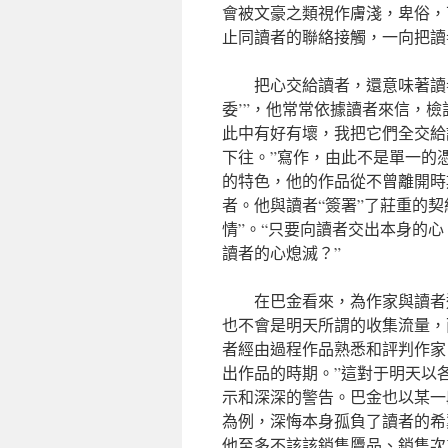
會被文豪之類視作膚淺，卑俗，
止同讀者的聯絡接觸，一向把讀
把心交給讀者，還意味著讀
委’”，他常常依據讀者來信，
此中有好有壞，我把它們全交給
下往。”寫作，由此不是單一的
的特色，他的作品從不曾離開時
者。他與讀者“簽署”了莊重的
情”。“只要向讀者交出本身的
讀者的心熄滅？”
在巴金看來，為作家與讀者
也不會是明天所謂的收集流量，
者經由過程作品熟悉和評判作家
出作品的時期。”這對于明天以
示和深深的警告。巴金也以某一
為例，深悔本身孤負了讀者的希
他至多不該該銷售贗品、銷售次