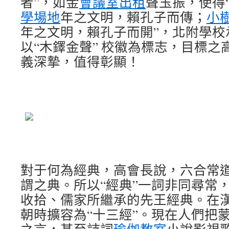
者”，如金
會議室出租
聲玉振，使得
學場地
年之文明，賴孔子而傳；
小
年之文明，賴孔子而開”，北附學校
以“木鐸金聲” 校徽為標志，目標
義深摯，值得彰顯！
對于何為經典，高會長說，六合常
謂之典。所以“經典”一詞非同尋常
收拾、儒家所繼承的先王經典。在漢
朝時擴容為“十三經”。現在人們把