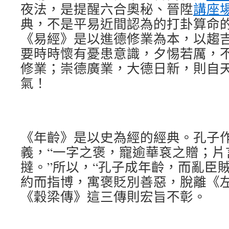
夜法，是提醒六合奧秘、晉陞
講座
典，不是平易近間認為的打卦算命
《易經》是以進德修業為本，以趨
要時時懷有憂患意識，夕惕若厲，
修業；崇德廣業，大德日新，則自
氣！
《年齡》是以史為經的經典。孔子
義，“一字之褒，寵逾華袞之贈；片
撻。”所以，“孔子成年齡，而亂臣
約而指博，寓褒貶別善惡，脫離《
《穀梁傳》這三傳則宏旨不彰。