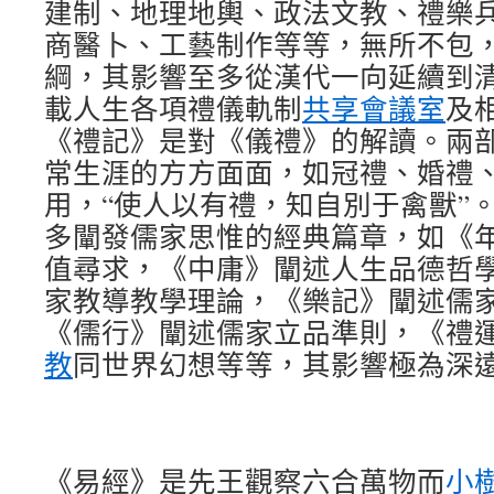
建制、地理地輿、政法文教、禮樂
商醫卜、工藝制作等等，無所不包
綱，其影響至多從漢代一向延續到
載人生各項禮儀軌制
共享會議室
及
《禮記》是對《儀禮》的解讀。兩
常生涯的方方面面，如冠禮、婚禮
用，“使人以有禮，知自別于禽獸”
多闡發儒家思惟的經典篇章，如《
值尋求，《中庸》闡述人生品德哲
家教導教學理論，《樂記》闡述儒
《儒行》闡述儒家立品準則，《禮
教
同世界幻想等等，其影響極為深
《易經》是先王觀察六合萬物而
小