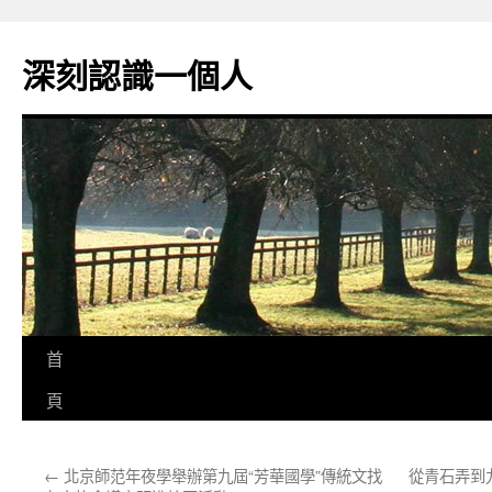
跳
至
深刻認識一個人
主
要
內
容
首
頁
←
北京師范年夜學舉辦第九屆“芳華國學”傳統文找
從青石弄到