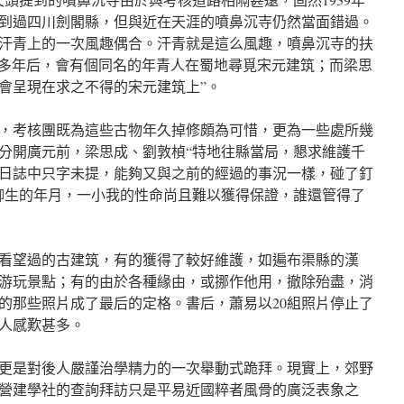
曾到過四川劍閣縣，但與近在天涯的噴鼻沉寺仍然當面錯過。
汗青上的一次風趣偶合。汗青就是這么風趣，噴鼻沉寺的扶
00多年后，會有個同名的年青人在蜀地尋覓宋元建筑；而梁思
會呈現在求之不得的宋元建筑上”。
，考核團既為這些古物年久掉修頗為可惜，更為一些處所幾
分開廣元前，梁思成、劉敦楨“特地往縣當局，懇求維護千
日誌中只字未提，能夠又與之前的經過的事況一樣，碰了釘
聊生的年月，一小我的性命尚且難以獲得保證，誰還管得了
社看望過的古建筑，有的獲得了較好維護，如遍布渠縣的漢
游玩景點；有的由於各種緣由，或挪作他用，撤除殆盡，消
的那些照片成了最后的定格。書后，蕭易以20組照片停止了
人感歎甚多。
更是對後人嚴謹治學精力的一次舉動式跪拜。現實上，郊野
營建學社的查詢拜訪只是平易近國粹者風骨的廣泛表象之