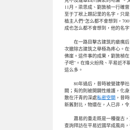
11月，梁思成、劉敦楨一行確
至于丁袱上題記里的名字，只是
植主人們“怎么都不會想到，7
成也怎么都不會想到，他的名字
在一路目擊古建筑的瘡痍后
次撤除古建筑之舉極為疼心。在
佛崖。這件事的成果，劉敦楨在
子吧”。在烽火紛飛、平易近不
這么多。
80年過后，昔時被營建學
闕；有的則被開闢性維護，化身
散在汗青的深處
私密空間
，昔時
新舊對比，物還在，人已非，令
蕭易的重走既是一種復古，
查詢拜訪在平易近國早成風尚，