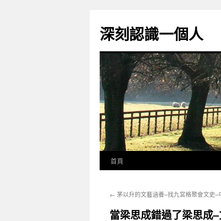
跳
至
深刻認識一個人
主
要
內
容
首頁
←
茅以升的文藝涵養–找九宮格聚會文史–
當梁思成錯過了梁思成–