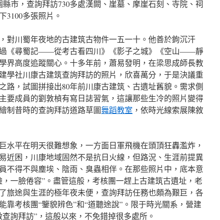
5個縣市，查詢拜訪730多處漢闕、崖墓、摩崖石刻、寺院、祠
3100多張照片。
，對川蜀年夜地的古建筑古物件一五一十。他善於鉤沉汗
過《尋蜀記——從考古看四川》《影子之城》《空山——靜
學界高度追蹤關心。十多年前，蕭易發明，在梁思成師長教
建學社川康古建筑查詢拜訪的照片，欣喜萬分，于是決議重
之路，試圖拼接出80年前川康古建筑、古遺址舊貌。需求側
主要成員的劉敦楨有寫日誌習氣，這讓那些生冷的照片變得
繪制昔時的查詢拜訪道路草圖
舞蹈教室
，依時光線索展陳敘
巨水平在明天很難想象，一方面日軍飛機在頭頂狂轟濫炸，
易近困，川康地域固然不是抗日火線，但路況、生涯前提異
員不得不與塵埃、陰雨、臭蟲相伴。在那些照片中，底本意
臉，一臉倦容”。盡管這般，考核團一趕上古建筑古遺址，老
了旅途與生涯的極年夜未便，查詢拜訪任務也頗為艱巨，各
能靠考核團“鑒貌辨色”和“道聽途說”。限于時光關系，營建
做查詢拜訪”，這般以來，不免錯掉很多處所。