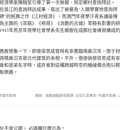
主義經濟學家陳翰笙引導了第一次無錫、保定鄉村查詢拜訪。
據在吳江的查詢拜訪成果，寫出了被譽為“人類學實地查詢拜
碑”的經典之作《江村經濟》。而澳門年夜學汗青系講座傳
為主題的《茶館》《袍哥》《消散的古城》等極有影響的研
1943年燕京年夜學社會學系先生楊樹在成都社會練習構成的
勇敢想象一下，即使梁思成昔時有幸惠臨噴鼻沉寺，限于材
得噴鼻沉寺是元代建筑的本相。不外，借使倘使梁思成有幸
身和弟弟名字時，或許會對這種跨越時空的機緣偶合抱以輕
點樂趣。
中國作家網
陳納：憶楊周翰師長教師–文找九宮格史–中國作家網
→
*
址不會公開。
必填欄位標示為