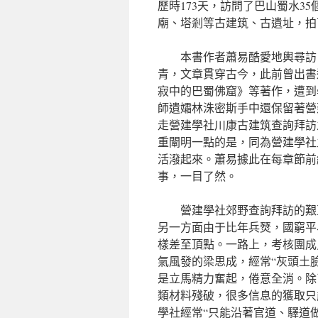
歷時173天，訪問了巴山蜀水3
廟、塔剎等古建筑、古遺址，拍下
本書作者蕭易酷愛地輿尋訪
青，文章貫穿古今，此前曾出書
寂中的巴蜀佛窟》等著作，遭到
師遺孀林洙密斯手中還保留著營
走營建學社川康古建筑查詢拜訪
重闡明一點的是，同為營建學社
活潑起來。蕭易據此在每章節前
事，一目了然。
營建學社郊野查詢拜訪的艱
另一方面由于比年兵燹，國窮平
樣差至頂點。一路上，考核團成
氣風發的梁思成，經常“灰頭土
是立馬精力奮起，倦意全消。除
類材料殘破，很多信息的獲取只
學社經常“只能沿著官道、驛道