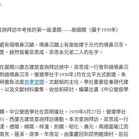
n
詢拜訪中考核的第一座漢闕——高頤闕（攝于1939年）
處有個噴鼻沉鎮，噴鼻沉鎮上有座始建于元代的噴鼻沉寺。
里，赫然寫著梁思成、梁思永兄弟二人的名字。
學社在展開川康古建筑查詢拜訪途中，梁思成一行曾到過噴鼻沉
到過噴鼻沉寺。營建學社于1930年2月在北平允式創建，朱
辨擔負法度
共享空間
、文獻組的主任。學社重要從事現代建
，以及文獻材料彙集、收拾和研討，編纂出書《中公營造學
輾轉，中公營造學社在昆明復社。1939年8月27日，營建學社
川、西康古建筑查詢拜訪運動。本次查詢拜訪，梁思成一行
漢、德陽、綿陽、梓潼、劍閣、昭化、廣元，再順嘉陵江而
南充、蓬溪、遂寧、年夜足，由重慶回到昆明龍頭村，前后