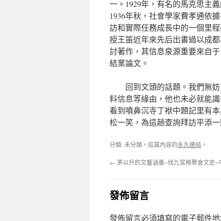
一。1929年，有名的馬克思
1936年秋，社會學家費孝通依
訪和實際任務成長中的一個里程
授王笛近年來先后出書過以成都
討著作，其信息泉源重要來自于
結業論文。
回到文頭的話題。我們無妨
料信息等緣由，他也未必就能識
看到噴鼻沉寺丁袱中題記里有本
松一笑，為這趟查詢拜訪平添一
分類: 未分類。這篇內容的
永久連結
。
←
茅以升的文藝涵養–找九宮格聚會文史–
發佈留言
發佈留言必須填寫的電子郵件地