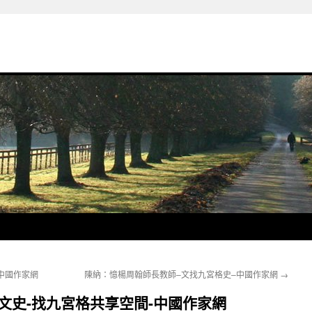
中國作家網
陳納：憶楊周翰師長教師–文找九宮格史–中國作家網
→
文史-找九宮格共享空間-中國作家網