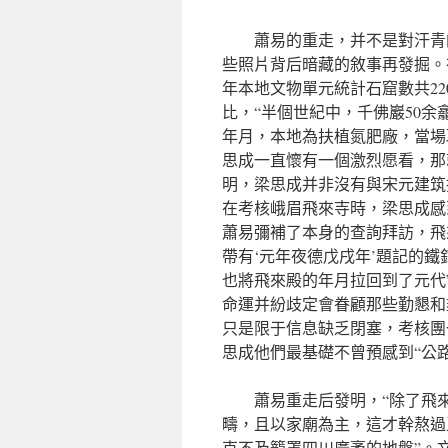
蕭易的重走，并不是對汗青
些照片背后暗藏的敘事再發掘。在
年本地文物單元統計石窟數共22
比，“半個世紀中，千佛巖50余
年月，本地為扶植氮肥廠，當場
思成一直懷有一個激烈愿看，那
明，梁思成并非沒有與宋元建筑
在考核峨眉飛來寺時，梁思成感
蕭易彌補了本身的查詢拜訪，飛來
帶有‘元年夜德戊戌年’題記的鐵
也將飛來殿的年月拉回到了元代
命運并紛歧定會眷顧那些勤懇和
只是限于信息缺乏閉塞，考核團
思成他們最基礎不曾預感到“公
蕭易重走后發明，“除了飛
疇，且以家廟為主，這才幹熬過
克不及籠罩四川廣袤的地盤”。文