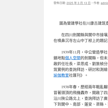
發佈日期:
2025 年 3 月 13 日
，
作者:
admi
圖為營建學社在川康古建筑查
在四川劍閣縣與閬中市接壤
在噴鼻沉寺左山中丁袱上的題記
1939年11月，中公營造
鎮地點
個人空間
的劍閣縣，但未
啟鈐任社長，梁思成、劉敦楨分
筑實例的查詢拜訪、研討和測繪
瑜伽教室
社匯刊》。
1938年春，歷經兩年戰亂
冒著頭頂的飛機轟炸，開啟了四
沿川陜公路北上，查詢拜訪了廣
下到閬中、南部、蓬安、渠縣、