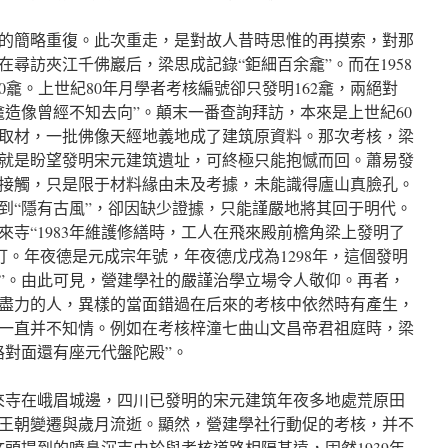
的簡略重復。此次重走，是對故人昔時思惟的再摸索，對那
尋訪夾江千佛巖后，梁思成記錄“鉅細百余龕”。而在1958
0龕。上世紀80年月學者考核編號卻只發明162龕，兩絕對
龕造像曾經不知去向”。顛末一番查詢拜訪，本來是上世紀60
取材，一批佛像天經地義地成了建筑原資料。那次考核，梁
就是盼望發明宋元建筑遺址，可終極只能抱憾而回。蕭易發
接觸，只是限于材料緣由未及考據，未能識得廬山真臉孔。
到“隱有古風”，卻因缺少證據，只能謹嚴地將其回于明代。
寺“1983年維護修繕時，工人在飛來殿前檐角梁上發明了
釘。年夜德是元成宗年號，年夜德戊戌為1298年，這個發明
”。由此可見，營建學社的嚴謹治學立場令人敬仰。再者，
盡力的人，異樣的當面錯過在后來的考核中依然時有產生，
一直并不知情。例如在考核梓潼七曲山文昌帝君祖庭時，梁
路對面還有座元代盤陀殿”。
來寺在峨眉城邊，四川已發明的宋元建筑年夜多地處荒原田
王朝變遷與歲月流逝。顯然，營建學社行動促的考核，并不
頭提到的噴鼻沉寺由於與考核道路相隔甚遠，固然1939年