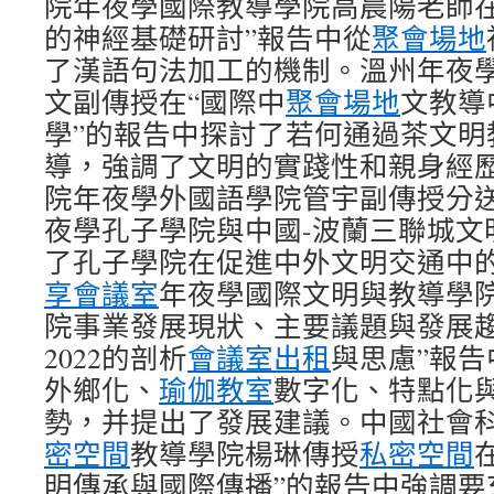
院年夜學國際教導學院高晨陽老師在
的神經基礎研討”報告中從
聚會場地
了漢語句法加工的機制。溫州年夜
文副傳授在“國際中
聚會場地
文教導
學”的報告中探討了若何通過茶文明
導，強調了文明的實踐性和親身經
院年夜學外國語學院管宇副傳授分
夜學孔子學院與中國-波蘭三聯城文
了孔子學院在促進中外文明交通中
享會議室
年夜學國際文明與教導學院
院事業發展現狀、主要議題與發展趨勢
2022的剖析
會議室出租
與思慮”報
外鄉化、
瑜伽教室
數字化、特點化
勢，并提出了發展建議。中國社會
密空間
教導學院楊琳傳授
私密空間
明傳承與國際傳播”的報告中強調要