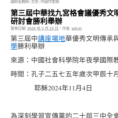
誠師長教師–文史–中國作家網
第三屆中華找九宮格會議優秀文
研討會勝利舉辦
發佈日期:
2025 年 3 月 23 日
，
作者:
admin
第三屆中
講座場地
華優秀文明傳承
學
勝利舉辦
來源：中國社會科學院年夜學國際
時間：孔子二五七五年歲次甲辰十
耶穌2024年11月4日
為深刻學習宣傳黨的二十屆三中全