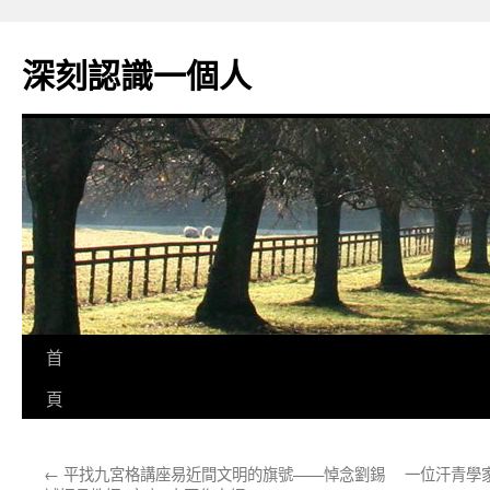
跳
至
深刻認識一個人
主
要
內
容
首
頁
←
平找九宮格講座易近間文明的旗號——悼念劉錫
一位汗青學