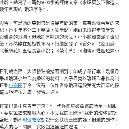
才幹。她寫了一篇約5000字的評論文章《永遠莫放下你這支
幾年呈現的“瓊瑤景象”：
與否，可是她的突起只是這幾年間的事，真有點像彗星的忽
紀，她本年不外二十幾歲，論學歷，她尚未取得年夜學文
與黌舍的范圍，但她卻有特別的天賦，小小腦殼裝滿了奇思
筆，竟然能在短短數年內，持續頒發了《窗外》《煙雨濛
《菟絲花》五個長篇小說；《榮幸草》《潮聲》幾個短篇小
日刊載之際，大師發狂般搶著瀏覽；印成了單行本，幾個月
爭以瓊瑤小說作為播送的材料，片子界竟以瓊瑤作品作為制
直到
小樹屋
于今，沒有一位作者像瓊瑤這般受寬大群眾的接
這么地流布之廣，發賣之速。
作家巴爾扎克曾夸言道：“一代怪杰拿破侖鐵蹄所至，馴服
，要以筆鋒來馴服人心，樹立我的王國。”我們的瓊瑤密斯
盛旺，動不
瑜伽教室
動說什么扶植王國的話，但她的創作，
萬人的心，開闢了寬敞豁達無邊的邊境了。