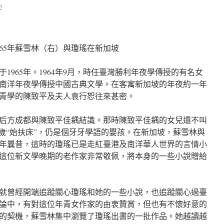
n
965年蘇雪林（右）與瓊瑤在新加坡
1965年。1964年9月，時任臺灣勝利年夜學傳授的有名女
南洋年夜學傳授中國古典文學。在客寓新加坡的年夜約一年
青學的陳致平及夫人袁行恕往來甚密。
年夜后方成都與陳致平佳耦結識。那時陳致平佳耦的女兒還不叫
兩歲“始扶床”，仍是個牙牙學語的嬰孩。在新加坡，蘇雪林與
年曩昔，這時的瓊瑤已是走紅臺港及南洋華人世界的言情小
這位新文學晚期的老作家非常敬佩，將本身的一些小說贈給
就曾經開端追蹤關心瓊瑤和她的一些小說，也追蹤關心過臺
論中，有對這位年青女作家的由衷贊賞，但也有不懷好意的
的契機，蘇雪林集中瀏覽了瓊瑤出書的一批作品。她越讀越