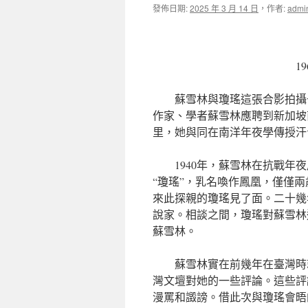
發佈日期:
2025 年 3 月 14 日
，
作者:
admi
1
蘇雪林與瓊瑤這張合影拍攝于
作家、學者蘇雪林應聘到新加坡
里，她與同在南洋年夜學傳授汗
1940年，蘇雪林在抗戰
“瓊瑤”，乳名喚作鳳凰，僅僅
來此探親的瓊瑤見了面。二十幾
說家。相談之間，瓊瑤對蘇雪林
蘇雪林。
蘇雪林實在前幾年在臺灣時
灣文壇對她的一些評論。這些評
漫罵和譭謗。借此次與瓊瑤會晤