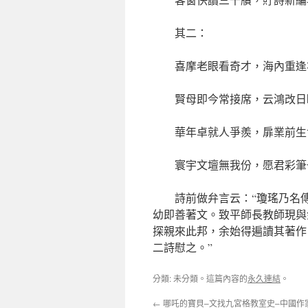
其二：
喜摩老眼看奇才，海內重逢
賢母即今常接席，云鴻改日
華年卓就人爭羨，扉業前生
寰宇文壇無我份，愿君彩筆
詩前做弁言云：“瓊瑤乃名
幼即善著文。致平師長教師現與
探親來此邦，余始得遍讀其著作
二詩慰之。”
分類: 未分類。這篇內容的
永久連結
。
←
哪吒的寶貝–文找九宮格教室史–中國作