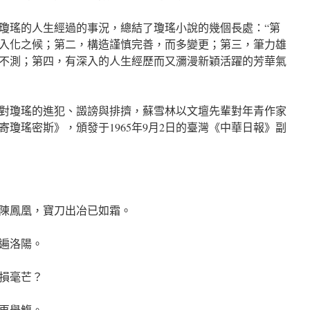
瓊瑤的人生經過的事況，總結了瓊瑤小說的幾個長處：“第
入化之候；第二，構造謹慎完善，而多變更；第三，筆力雄
不測；第四，有深入的人生經歷而又瀰漫新穎活躍的芳華氣
對瓊瑤的進犯、譭謗與排擠，蘇雪林以文壇先輩對年青作家
瓊瑤密斯》，頒發于1965年9月2日的臺灣《中華日報》副
陳鳳凰，寶刀出冶已如霜。
遍洛陽。
損毫芒？
再舉觴。