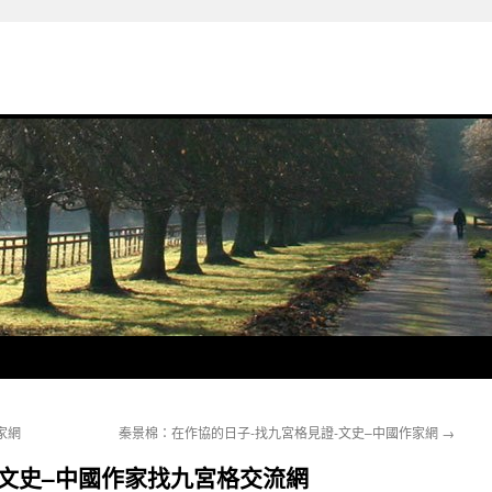
家網
秦景棉：在作協的日子-找九宮格見證-文史–中國作家網
→
文史–中國作家找九宮格交流網