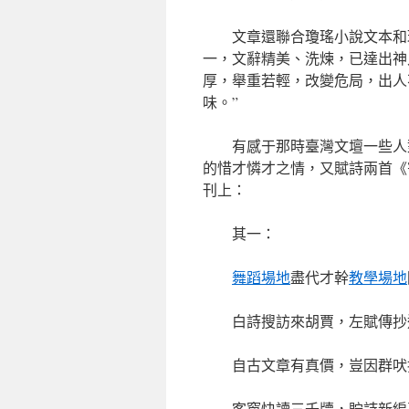
文章還聯合瓊瑤小說文本和
一，文辭精美、洗煉，已達出神
厚，舉重若輕，改變危局，出人
味。”
有感于那時臺灣文壇一些人
的惜才憐才之情，又賦詩兩首《寄
刊上：
其一：
舞蹈場地
盡代才幹
教學場地
白詩搜訪來胡賈，左賦傳抄
自古文章有真價，豈因群吠
客窗快讀三千牘，貯詩新編