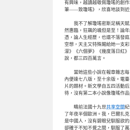
有興味，越讀越敬佩瓊瑤的創作
筆——致瓊瑤》，欣喜地談到近
我不了解瓊瑤密斯足稱天賦
然惠臨，狂飆的颯但是至！論年
憑，論人生經歷，也還不落發庭
空想，天主又特殊賜給她一支彩
濛》《六個夢》《幾度落日紅》
說，都三四百萬言。
當她這些小說在報章雜志每
內便達七八版，至十余版。電臺
片的題材。新文學自五四活動后
待，沒有第二本小說像瓊瑤作品
疇前法國十九世
共享空間
紀
了年夜半個歐洲。我，巴爾扎克
是中國人，沒有碧眼兒馴服欲的
卻確于不知不覺之間，馴服了萬