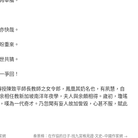
亦快哉。
盼重來。
世共猜。
一爭回！
傳授陳致平師長教師之女令郎，鳳凰其奶名也，有夙慧，自
余相任教新加坡南洋年夜學，夫人與余頗相得。歲初，瓊瑤
，嘆為一代奇才。乃忽聞有妄人故加訾毀，心甚不服，賦此
家網
秦景棉：在作協的日子-找九宮格見證-文史–中國作家網
→