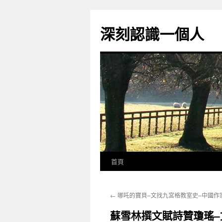
跳
至
深刻認識一個人
主
要
內
容
首頁
←
哪吒的寶貝–文找九宮格教室史–中國作
蘇雪林撰文賦詩贊瓊瑤–