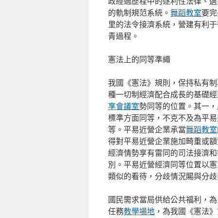
政經過歷程中的逐利性法律、選
的軌制規范系統。
舞蹈教室
要完
里的法令接濟系統，營建有利于
青過程。
憲法上的同等準繩
我國《憲法》規則，保持私有制
種一切制經濟配合成長的基礎經
享會議室
勢同等的位置。其一，
標準方面同等，不克不及為平易
等。平易近營企業承當
舞蹈教室
得對平易近營企業施加畸重或額
經濟情勢享有雷同的司法接濟和
別。平易近營經濟同等位置以憲
類似的看待，分歧情況賜與分歧
國民需求當局供給公共福利，為
任務
教學場地
，為我國《憲法》