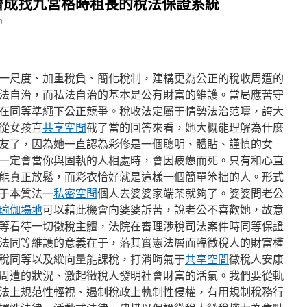
濟成找九宮格時租長的稅法保證系統
n
一尺度、加重稅負、簡化稅制，建構更為公正的稅收周遭的
法自治，而私法自治的基本是公有財富的維護。當局應苦守
在同等準繩下公正競爭。稅收法定屬于情勢法治范疇，誇大
從女孩直
共享空間
截了當的回答來看，她大概能理解為什麼
友了，因為她一直認為彩修是一個聰明、體貼、謹慎的女
一定會當你與固執的人相處時，會因疲憊而死。只有和心直
能真正放鬆，而彩衣恰好就是這樣一個簡單笨拙的人。形式
于本質法一
私密空間
個人去婆婆家端茶就夠了。婆婆問老公
瑜伽場地
可以藉此機會向婆婆訴苦，說老公不喜歡她，故意
等看待一切徵稅主體，法院在審理涉稅司法案件時同等保證
法同等維護的意義在于，落其實憲法層面臨徵稅人的財富權
稅同等以及縱向量能課稅，打消晦氣于
共享空間
徵稅人安康
周遭的狀況、激起徵稅人發明社會財富的活氣。我們要從軌
法上規范性輕視、遏制稅政上軌制性侵權，有用規制稅務行