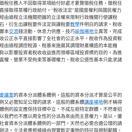
徵稅任務人不因取得某項給付好處才累贅徵稅任務，徵稅任
直接取得某種行政給付。“稅收法定”是國度權利與國民權力
經由過程立法機關把握的立法權來限制行政機關行使課稅
石，衍生出課稅要件法定與課稅要
教學
件明白的請求。稅收
響本
交流
錢活動、休息力供應、技巧
瑜伽場地
立異等，完成
收公正水平直接影響了全社會的公正水平。稅收作為投資軟
經由過程調控稅源、稅基來施展其調理財產構造的本能機
負以影響投資者稅收收益進而領導區域投資標的目的。為進
富權、營業不受拘束等基礎權力，稅收公道性基本只能求諸
會議室
的資本分派體系體例，這般的資本分派才算是公平的
例又必需知足公理的請求，這般的體系體
講座場地
例才稱得
體例的設定應保持目標中立，不成左袒特定群體，不然會招
以我們也不應以周全性的分派為來由而主意權力。是以，優
社會資本分派體系體例的一部門，天然也必需合適公理的請
辦法。立法者應根據緣由現實斷定事物的特征與規制範疇，