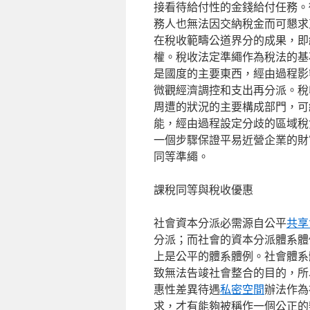
接看待給付性的金錢給付任務。
務人也無法因交納稅金而可懇求
在稅收範疇公道界分的成果，即
權。稅收法定準繩作為稅法的基
是國度的主要東西，經由過程影
微觀經濟調控和支出再分派。稅
周遭的狀況的主要構成部門，可
能，經由過程設定分歧的區域稅
一個步驟保證平易近營企業的財
同等準繩。
課稅同等與稅收優惠
社會資本分派必需源自公平
共享
分派；而社會的資本分派體系體
上是公平的體系體例。社會體系
致無法告竣社會整合的目的，所
惠性差異待遇
私密空間
辦法作為
求，才有能夠被稱作一個公正的