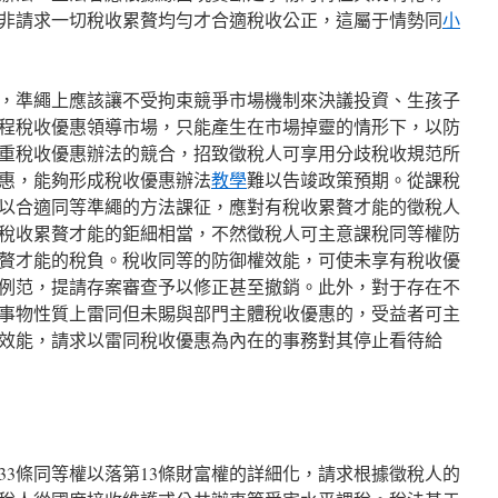
非請求一切稅收累贅均勻才合適稅收公正，這屬于情勢同
小
，準繩上應該讓不受拘束競爭市場機制來決議投資、生孩子
程稅收優惠領導市場，只能產生在市場掉靈的情形下，以防
重稅收優惠辦法的競合，招致徵稅人可享用分歧稅收規范所
惠，能夠形成稅收優惠辦法
教學
難以告竣政策預期。從課稅
以合適同等準繩的方法課征，應對有稅收累贅才能的徵稅人
稅收累贅才能的鉅細相當，不然徵稅人可主意課稅同等權防
贅才能的稅負。稅收同等的防御權效能，可使未享有稅收優
例范，提請存案審查予以修正甚至撤銷。此外，對于存在不
事物性質上雷同但未賜與部門主體稅收優惠的，受益者可主
效能，請求以雷同稅收優惠為內在的事務對其停止看待給
33條同等權以落第13條財富權的詳細化，請求根據徵稅人的