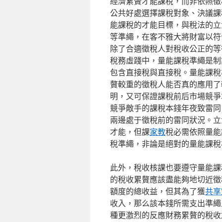
經濟累贅才能課稅，而非依照徵
公共好處選擇課稅對象、決議課
能課稅的才能目標，與稅法的立
等準繩，在客不雅大將財富以符
除了合適徵稅人對稅收公正的等
稅務虛踐中，量能課稅準繩是制
包含直接稅與直接稅。量能課稅
贅較重的徵稅人能否真的應用了
明，又可保證課稅前后市場競爭
競爭敵手的課稅本錢年夜致雷同
兩邊處于徵稅前的雷同狀況。立
才能，但課
家教
稅必需依照量能
稅準繩，非論是絕對的量能課稅
此外，稅收核課也要遵守量能課
的稅收累贅應該盡能夠地切近徵
額度的總收益，但其為了獲
共享
收入，那么該本錢所需支出準繩
種更激烈的反應財務累贅的稅收