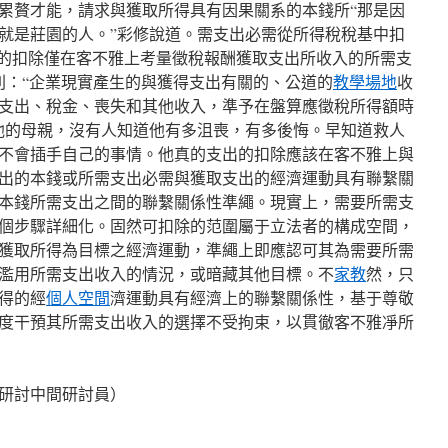
累贅才能，請求與獲取所得具有因果關系的本錢所“那是因
就是莊園的人。”彩修說道。需支出必需從所得稅稅基中扣
出的扣除僅在客不雅上考量徵稅報酬獲取支出所收入的所需支
則：“企業現實產生的與獲得支出有關的、公道的
教學場地
收
支出、稅金、喪失和其他收入，準予在盤算應徵稅所得額時
他的母親，沒有人知道他有多沮喪，有多後悔。早知道救人
不會插手自己的事情。他真的支出的扣除應該在客不雅上與
出的本錢或所需支出必需與獲取支出的經濟運動具有聯繫關
本錢所需支出之間的聯繫關係性準繩。現實上，需要所需支
個步驟詳細化。固然可扣除的范圍屬于立法者的構成空間，
獲取所得為目標之經濟運動，準繩上即應認可其為需要所需
濫用所需支出收入的情況，或暗藏其他目標。不
家教
然，只
得的經
個人空間
濟運動具有經濟上的聯繫關係性，基于尊敬
度干預其所需支出收入的選擇不受拘束，以貫徹客不雅凈所
研討中間研討員）