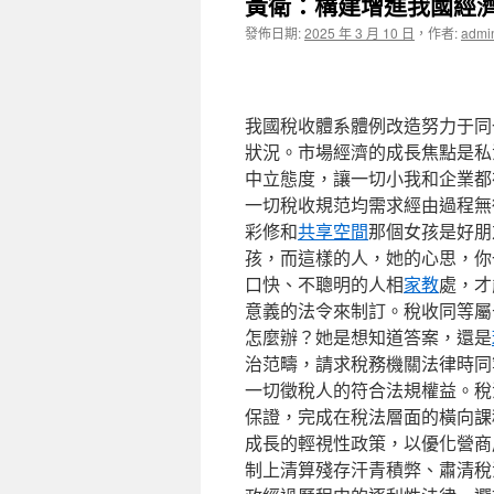
黃衛：構建增進我國經
發佈日期:
2025 年 3 月 10 日
，
作者:
admi
我國稅收體系體例改造努力于同
狀況。市場經濟的成長焦點是私
中立態度，讓一切小我和企業都
一切稅收規范均需求經由過程無
彩修和
共享空間
那個女孩是好朋
孩，而這樣的人，她的心思，你
口快、不聰明的人相
家教
處，才
意義的法令來制訂。稅收同等屬
怎麼辦？她是想知道答案，還是
治范疇，請求稅務機關法律時同
一切徵稅人的符合法規權益。稅
保證，完成在稅法層面的橫向課
成長的輕視性政策，以優化營商
制上清算殘存汗青積弊、肅清稅