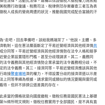
擇性法律、活動式法律，建構以保證徵稅人徵稅權力為焦點
美稅務行政復議、稅務司法、稅律例范存案審查三者互為表
徵稅人成長的營商周遭的狀況，推動我國完成配合富饒的汗
為“走吧，回去準備吧，該給我媽端茶了。”他說。主體、多
濟軌制。這在憲法層面斷定了平易近營經濟與其他經濟情
共
成分同等。平易近營經濟與其他經濟情勢在法令人格和競爭
近營企業設置隱形門檻，甚至分歧理請求。其二，義務同
的法令義務與其他經濟情勢企業承當的法令義務相分歧，不
定的法令義務。其三，接濟同等。平易近營經濟應該與其他
行政接
聚會場地
濟的權力，不得設置分歧的接濟渠道以示差
法上同等準繩為根據，請求雷同或類似的情況要賜與雷同或
看待，但并不排擠公道差異的存在。
此承當的價格就是向國度繳稅。徵稅任務是國民憲法上基礎
第56條所明文規則。徵稅任務實用于全部國民，是不具有直