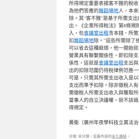
所得規定重要表揚客不雅的稅收
為他們答應的
舞蹈場地
人，本來
除。其“客不雅”是基于所需支
出。《企業所得稅法》第8條規
入，包
會議室出租
含本錢、所需
扣
舞蹈場地
除。”這些所需除了
可以省去這種麻煩，他一開始就
營業具有聯繫關係性，即扣除支
係性，這就是
會議室出租
支出與
出的扣除范圍仍待稅律例范進一
可是，只需其所需支出收入是以
支出而準予扣除。除非徵稅人有
需徵稅人所需支出收入與獲取所
當事人的自立決議權，就不該過
得規定。
黃衛（廣州年夜學科技立異法治
分類: 未分類。這篇內容的
永久連結
。