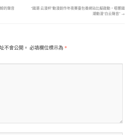
受鯨的聲音
“國潮·云漫杯”動漫創作年夜賽臺包養網站比擬啟動，唱響國
潮動漫“白云聲音”
→
*
址不會公開。
必填欄位標示為