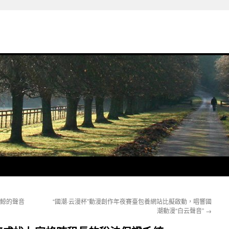
受鯨的聲音
“國潮·云漫杯”動漫創作年夜賽臺包養網站比擬啟動，唱響國
潮動漫“白云聲音”
→