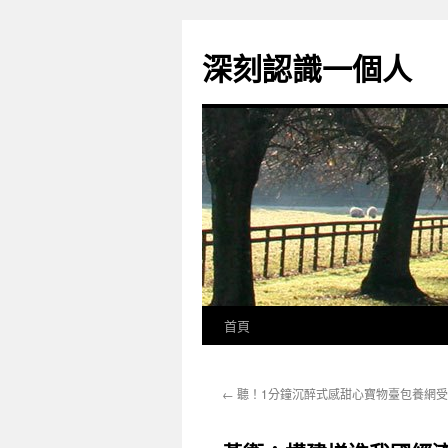
跳
至
深刻認識一個人
主
要
內
容
首頁
←
聽！1分鐘沉醉式感甜心寶物臺包養網