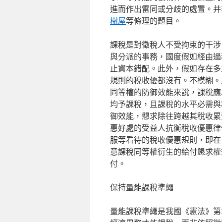
進而作出雷同或分歧的處置。并
樹屋
等條理的題目。
課稅是對徵稅人不受拘束的干涉
與分派的事務，國度假如經由過
止資本錯配。此外，假如存在多
規則的稅收優都沒有。不模糊。
同等權的防御效能來說，課稅應
均予課稅，且課稅的水平必需與
御效能，懇求除往跨越其稅收累
惠好處的受益人抗衡稅收優惠律
服等看待的稅收優惠規則，即在
意課稅同等權衍生的給付懇求權
付。
保持量能課稅準繩
量能課稅準繩是我國《憲法》第