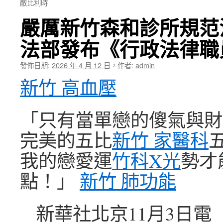
敵比利時
嚴厲新竹森和診所規范
法部發布《行政法律職
發佈日期:
2026 年 4 月 12 日
，
作者:
admin
新竹 高血壓
「只有當單戀的傻氣與財
完美的五比
新竹 家醫科
我的戀愛運
竹科X光
勢才
點！」
新竹 肺功能
新華社北京11月3日電