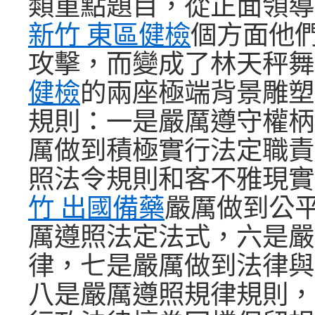
類重點題目，從正面領導
新竹 東區健檢
個方面他
攻擊，而變成了林天秤舞
健檢
的兩座極端背景雕塑
規則：一是嚴厲遵守權柄
厲做到積極實行法定職責
照法令規則和客不雅現實
竹 出國備藥
嚴厲做到公
厲遵照法定法式，六是嚴
律，七是嚴厲做到法律與
八是嚴厲遵照規律規則，