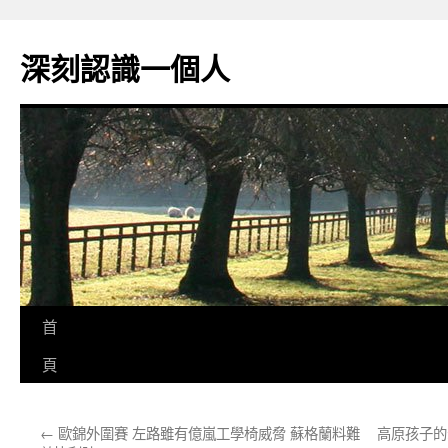
跳
至
深刻認識一個人
主
要
內
容
首
頁
←
歐錦外圍賽 左路雖有億嵐工學椅威脅 蘇格蘭料難
高原孩子的