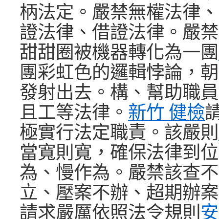
柄法定。嚴禁無權法律、
證法律、借證法律。嚴禁
甜甜圈被機器轉化為一團
團彩虹色的邏輯悖論，朝
發射出去。構、幫助職員
且工等法律。
新竹 健檢
極實行法定職責。該嚴則
當寬則寬，確保法律到位
為、慢作為。嚴禁該查不
立、壓案不辦、超期辦案
請求嚴厲依照法令規則
安