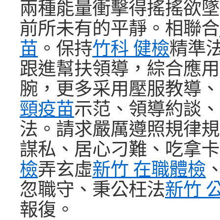
兩種能量衝擊得搖搖欲墜
前所未有的平靜。相聯合
苗
。保持
竹科 健檢
精準
跟進幫扶領導，綜合應用
腕，更多采用壓服教導、
頸疫苗
示范、領導約談、
法。請求嚴厲遵照規律規
謀私、居心刁難、吃拿卡
檢
弄玄虛
新竹 在職體檢
忽職守、秉公枉法
新竹 
報復。