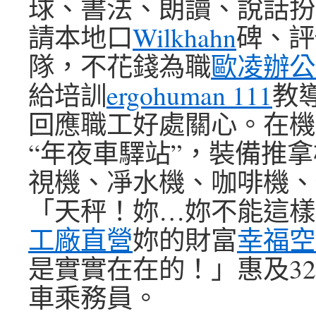
球、書法、朗讀、說話扮
請本地口
Wilkhahn
碑、評
隊，不花錢為職
歐凌辦公
給培訓
ergohuman 111
教
回應職工好處關心。在機
“年夜車驛站”，裝備推
視機、凈水機、咖啡機、
「天秤！妳…妳不能這樣
工廠直營
妳的財富
幸福空
是實實在在的！」惠及32
車乘務員。