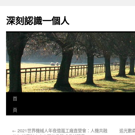
跳
至
深刻認識一個人
主
要
內
容
首
頁
←
2021世界機械人年夜億嵐工廠直營會：人機共融
追光數