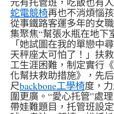
元有托管班，吃飯也有人
蛇電競椅
再也不消煩惱孩
從事鐵路客運多年的女職
集聚焦“幫張水瓶在地下
「她試圖在我的單戀中尋
天秤座太可怕了！」扶救
工生涯困難，制定實行《
化幫扶救助措施》，先后
尺
backbone工學椅
度，力
圍更廣。“愛心托管”處
帶娃難題目，托管班設定