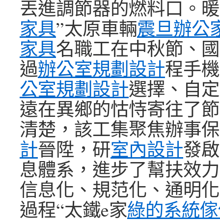
丟進調節器的燃料口。暖
家具
”太原車輛
震旦辦公
家具
名職工在中秋節、國
過
辦公室規劃設計
程手機
公室規劃設計
選擇、自定
遠在異鄉的怙恃寄往了節
清楚，該工集聚焦辦事保
計
晉陞，研
室內設計
發啟
息體系，進步了幫扶效力
信息化、規范化、通明化
過程“太鐵e家
綠的系統傢